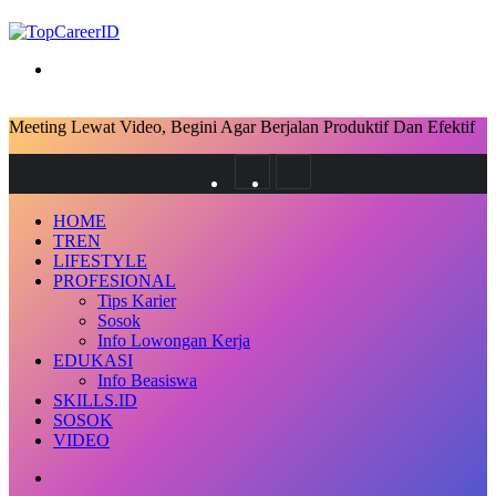
Search
for
Meeting Lewat Video, Begini Agar Berjalan Produktif Dan Efektif
Facebook
X
LinkedIn
Messenger
Messenger
Share
via
Previous
Next
Email
post
post
HOME
TREN
LIFESTYLE
PROFESIONAL
Tips Karier
Sosok
Info Lowongan Kerja
EDUKASI
Info Beasiswa
SKILLS.ID
SOSOK
VIDEO
Random