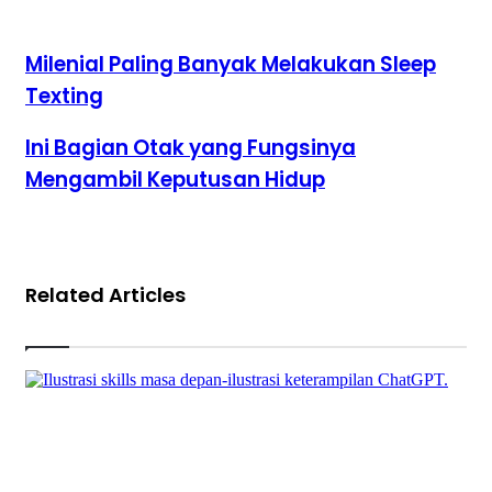
Milenial
Milenial Paling Banyak Melakukan Sleep
Paling
Texting
Banyak
Melakukan
Sleep
Ini
Ini Bagian Otak yang Fungsinya
Texting
Bagian
Mengambil Keputusan Hidup
Otak
yang
Fungsinya
Mengambil
Keputusan
Hidup
Related Articles