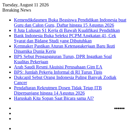
Tuesday, August 11 2026
Breaking News
Kemendikdasmen Buka Beasiswa Pendidikan Indonesia buat
Guru dan Calon Guru, Daftar hingga 15 Agustus 2026
8 Juta Lulusan S1 Kerja di Bawah Kualifikasi Pendidikan
Bank Indonesia Buka Seleksi PCPM Angkatan 41, Cek
Syarat dan Bidang Studi yang Dibutuhkan
Kemnaker Pastikan Aturan Ketenagakerjaan Baru Ikuti
Dinamika Dunia Kerja
BPS Sebut Pengangguran Turun, DPR Ingatkan Soal
Kualitas Pekerjaan
Arab Saudi Resmi Akuisisi Perusahaan Gim EA
BPS: Jumlah Pekerja Informal di RI Turun Tipis
Dukcapil Sebut Orang Indonesia Paling Banyak Zodiak
Cancer
Pendaftaran Rekrutmen Dosen Tidak Tetap ITB
Diperpanjang hingga 14 Agustus 2026
Haruskah Kita Sopan Saat Bicara sama AI?
Log
RSS
TikT
Ins
Yo
X
F
In
Random
Article
Sidebar
Menu