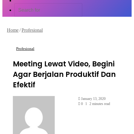
Article
Switch
skin
Search
for
Home
/
Profesional
Profesional
Meeting Lewat Video, Begini
Agar Berjalan Produktif Dan
Efektif
Send
January 13, 2020
an
0
1
2 minutes read
email