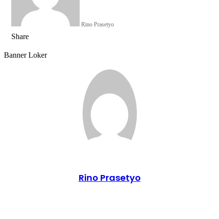
Rino Prasetyo
Share
Facebook
X
LinkedIn
WhatsApp
Share
via
Banner Loker
Email
Rino Prasetyo
Website