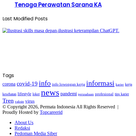
Tenaga Perawatan Sarana KA
Last Modified Posts
Tags
info
informasi
covid-19
corona
info lowongan kerja
kerja
karier
news
pandemi
lifestyle
kesehatan
loker
profesional
tips karier
perusahaan
Tren
virus
vaksin
© Copyright 2026, Permata Indonesia All Rights Reserved |
Proudly Hosted by
Topcareerid
About Us
Redaksi
Pedoman Media Siber