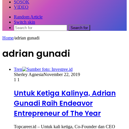
SOSOK
VIDEO
Random Article
Switch skin
Search for
Home
/
adrian gunadi
adrian gunadi
Tren
Sherley Agnesia
November 22, 2019
1
1
Untuk Ketiga Kalinya, Adrian
Gunadi Raih Endeavor
Entrepreneur of The Year
Topcareer.id – Untuk kali ketiga, Co-Founder dan CEO