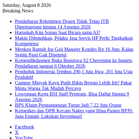
Saturday, August 8 2026
Breaking News
Pendaftaran Rekrutmen Dosen Tidak Tetap ITB
Diperpanjang hingga 14 Agustus 2026
Haruskah Kita Sopan Saat Bicara sama AI?
Makin Dibutuhkan, Pelaku Jasa Servis HP Perlu Tingkatkan
Kompetensi
Menkeu Bantah Isu Gaji Manajer Kopdes Rp 16 Juta: Kalau
Segitu Pasti Gak Disetujui
Kemendikdasmen Buka Beasiswa S2 Chevening ke Inggris,
Pendaftaran sampai 6 Oktober 2026
Penduduk Indonesia Tembus 290,1 Juta Jiwa, 201 Juta Usia
Produktif
Campur Minyak Kayu Putih Bikin Bensin Lebih Irit? Pakar
Minta Warga Tak Mudah Percaya
Lowongan Kerja BSI Staff Program, Bisa Daftar hingga 9
Agustus 2026
BPS Klaim Pengangguran Turun Jadi 7,22 Juta Orang
Kemenkes dan DPR Kecam Nakes yang Hina Pasien BPJS:
Jaga Empati, Lakukan Investigasi!
Facebook
X
YouTube