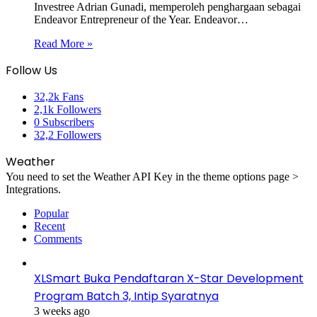
Investree Adrian Gunadi, memperoleh penghargaan sebagai
Endeavor Entrepreneur of the Year. Endeavor…
Read More »
Follow Us
32,2k
Fans
2,1k
Followers
0
Subscribers
32,2
Followers
Weather
You need to set the Weather API Key in the theme options page >
Integrations.
Popular
Recent
Comments
XLSmart Buka Pendaftaran X-Star Development
Program Batch 3, Intip Syaratnya
3 weeks ago