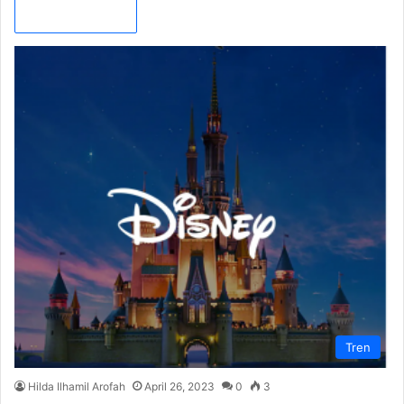
Read More »
Tren
Hilda Ilhamil Arofah
April 26, 2023
0
3