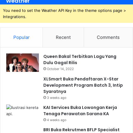
Weather
You need to set the Weather API Key in the theme options page >
Integrations.
Popular
Recent
Comments
Queen Bakal Terbitkan Lagu Yang
Dulu Gagal Rilis
October 14, 2022
XLSmart Buka Pendaftaran X-Star
Development Program Batch 3, Intip
Syaratnya
3 weeks ago
KAI Services Buka Lowongan Kerja
Tenaga Perawatan Sarana KA
4 weeks ago
BRI Buka Rekrutmen BFLP Specialist