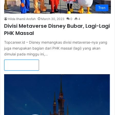
Tren
Hilda Ilhamil Arofah
March 30, 2023
0
4
Divisi Metaverse Disney Bubar, Lagi-Lagi
PHK Massal
Topcareer.id – Disney memangkas divisi metaverse-nya yang
juga merupakan bagian dari PHK massal (lagi) yang akan
dimulai pada minggu ini,…
Read More »