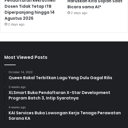
Pendaftaran Rekrutmen
Haruskah Kita Sopan Saat
Dosen Tidak Tetap ITB
Bicara sama AI?
Diperpanjang hingga 14
2 days ago
Agustus 2026
2 days ago
Most Viewed Posts
October 14, 2022
Queen Bakal Terbitkan Lagu Yang Dulu Gagal Rilis
3 weeks ago
XLSmart Buka Pendaftaran X-Star Development
Program Batch 3, Intip Syaratnya
4 weeks ago
KAI Services Buka Lowongan Kerja Tenaga Perawatan
Sarana KA