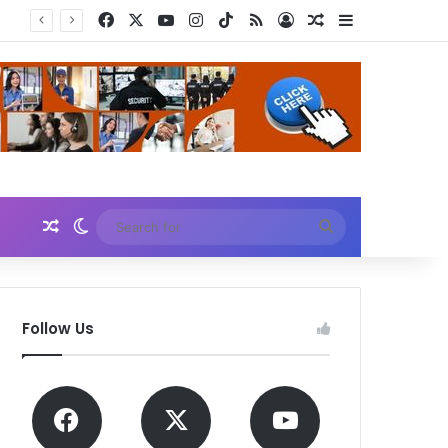
Facebook
X
YouTube
Instagram
TikTok
RSS
Log In
Random Article
Sidebar
Kemenkes dan DPR Kecam Nakes yang Hina Pasien BPJS: Jaga Empati, Lakukan Investigasi!
Random Article
Switch skin
Search
for
Follow Us