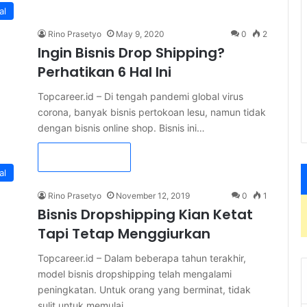
al
Rino Prasetyo
May 9, 2020
0
2
Ingin Bisnis Drop Shipping?
Perhatikan 6 Hal Ini
Topcareer.id – Di tengah pandemi global virus
corona, banyak bisnis pertokoan lesu, namun tidak
dengan bisnis online shop. Bisnis ini…
Read More »
al
Rino Prasetyo
November 12, 2019
0
1
Bisnis Dropshipping Kian Ketat
Tapi Tetap Menggiurkan
Topcareer.id – Dalam beberapa tahun terakhir,
model bisnis dropshipping telah mengalami
peningkatan. Untuk orang yang berminat, tidak
sulit untuk memulai…