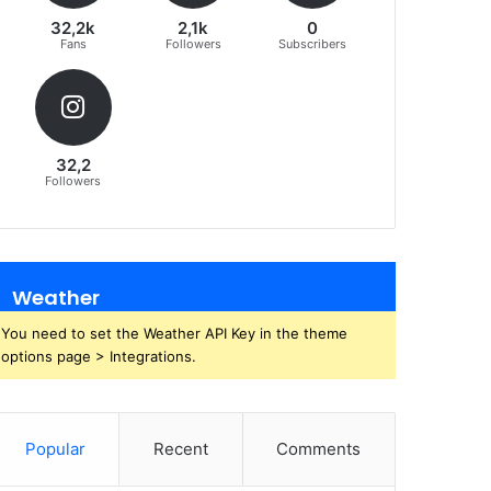
32,2k
2,1k
0
Fans
Followers
Subscribers
32,2
Followers
Weather
You need to set the Weather API Key in the theme
options page > Integrations.
Popular
Recent
Comments