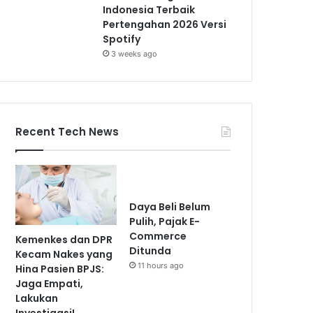
Indonesia Terbaik
Pertengahan 2026 Versi
Spotify
3 weeks ago
Recent Tech News
Daya Beli Belum
Pulih, Pajak E-
Commerce
Kemenkes dan DPR
Ditunda
Kecam Nakes yang
11 hours ago
Hina Pasien BPJS:
Jaga Empati,
Lakukan
Investigasi!