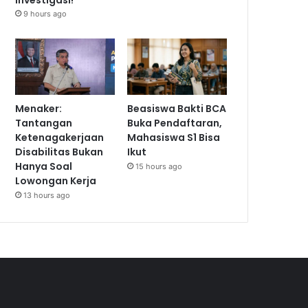
9 hours ago
Menaker:
Beasiswa Bakti BCA
Tantangan
Buka Pendaftaran,
Ketenagakerjaan
Mahasiswa S1 Bisa
Disabilitas Bukan
Ikut
Hanya Soal
15 hours ago
Lowongan Kerja
13 hours ago