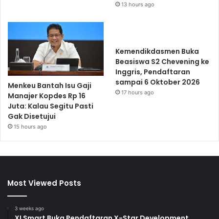
13 hours ago
Kemendikdasmen Buka
Beasiswa S2 Chevening ke
Inggris, Pendaftaran
sampai 6 Oktober 2026
Menkeu Bantah Isu Gaji
17 hours ago
Manajer Kopdes Rp 16
Juta: Kalau Segitu Pasti
Gak Disetujui
15 hours ago
Most Viewed Posts
3 weeks ago
XLSmart Buka Pendaftaran X-Star Development