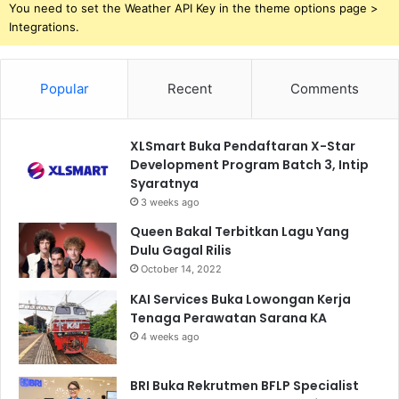
You need to set the Weather API Key in the theme options page >
Integrations.
Popular
Recent
Comments
XLSmart Buka Pendaftaran X-Star
Development Program Batch 3, Intip
Syaratnya
3 weeks ago
Queen Bakal Terbitkan Lagu Yang
Dulu Gagal Rilis
October 14, 2022
KAI Services Buka Lowongan Kerja
Tenaga Perawatan Sarana KA
4 weeks ago
BRI Buka Rekrutmen BFLP Specialist