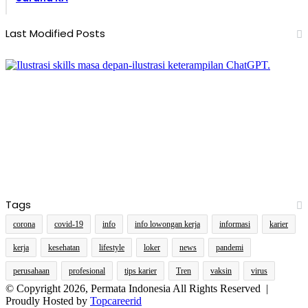
Last Modified Posts
Tags
corona
covid-19
info
info lowongan kerja
informasi
karier
kerja
kesehatan
lifestyle
loker
news
pandemi
perusahaan
profesional
tips karier
Tren
vaksin
virus
© Copyright 2026, Permata Indonesia All Rights Reserved |
Proudly Hosted by
Topcareerid