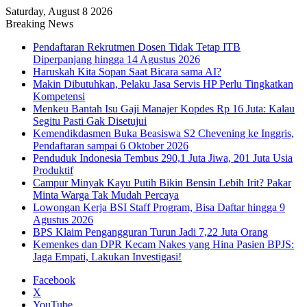
Saturday, August 8 2026
Breaking News
Pendaftaran Rekrutmen Dosen Tidak Tetap ITB
Diperpanjang hingga 14 Agustus 2026
Haruskah Kita Sopan Saat Bicara sama AI?
Makin Dibutuhkan, Pelaku Jasa Servis HP Perlu Tingkatkan
Kompetensi
Menkeu Bantah Isu Gaji Manajer Kopdes Rp 16 Juta: Kalau
Segitu Pasti Gak Disetujui
Kemendikdasmen Buka Beasiswa S2 Chevening ke Inggris,
Pendaftaran sampai 6 Oktober 2026
Penduduk Indonesia Tembus 290,1 Juta Jiwa, 201 Juta Usia
Produktif
Campur Minyak Kayu Putih Bikin Bensin Lebih Irit? Pakar
Minta Warga Tak Mudah Percaya
Lowongan Kerja BSI Staff Program, Bisa Daftar hingga 9
Agustus 2026
BPS Klaim Pengangguran Turun Jadi 7,22 Juta Orang
Kemenkes dan DPR Kecam Nakes yang Hina Pasien BPJS:
Jaga Empati, Lakukan Investigasi!
Facebook
X
YouTube