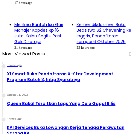
17 hours ago
Menkeu Bantah Isu Gaji
Kemendikdasmen Buka
Manajer Kopdes Rp 16
Beasiswa S2 Chevening ke
Juta: Kalau Segitu Pasti
Inggris, Pendaftaran
Gak Disetujui
sampai 6 Oktober 2026
21 hours ago
23 hours ago
Most Viewed Posts
3 weeks ago
XLSmart Buka Pendaftaran X-Star Development
Program Batch 3, Intip Syaratnya
October 14, 2022
Queen Bakal Terbitkan Lagu Yang Dulu Gagal Rilis
4 weeks ago
KAI Services Buka Lowongan Kerja Tenaga Perawatan
Sarana KA