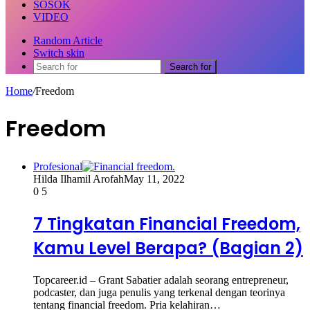
SOSOK
VIDEO
Random Article
Switch skin
Search for
Home
/
Freedom
Freedom
Profesional
Hilda Ilhamil Arofah
May 11, 2022
0
5
7 Tingkatan Financial Freedom,
Kamu Level Berapa? (Bagian 2)
Topcareer.id – Grant Sabatier adalah seorang entrepreneur,
podcaster, dan juga penulis yang terkenal dengan teorinya
tentang financial freedom. Pria kelahiran…