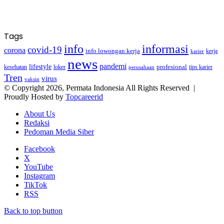
Tags
info
informasi
covid-19
corona
info lowongan kerja
kerja
karier
news
pandemi
lifestyle
kesehatan
loker
profesional
tips karier
perusahaan
Tren
virus
vaksin
© Copyright 2026, Permata Indonesia All Rights Reserved |
Proudly Hosted by
Topcareerid
About Us
Redaksi
Pedoman Media Siber
Facebook
X
YouTube
Instagram
TikTok
RSS
Back to top button