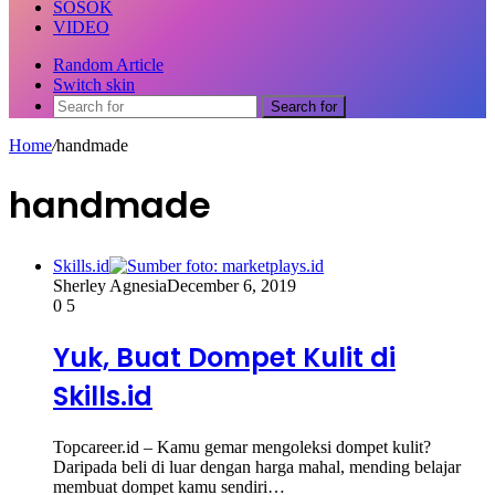
SOSOK
VIDEO
Random Article
Switch skin
Search for
Home
/
handmade
handmade
Skills.id
Sherley Agnesia
December 6, 2019
0
5
Yuk, Buat Dompet Kulit di
Skills.id
Topcareer.id – Kamu gemar mengoleksi dompet kulit?
Daripada beli di luar dengan harga mahal, mending belajar
membuat dompet kamu sendiri…