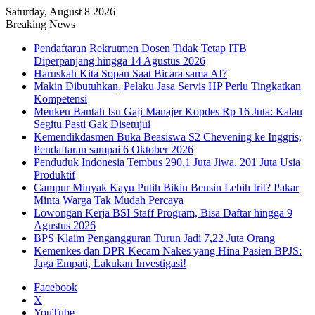
Saturday, August 8 2026
Breaking News
Pendaftaran Rekrutmen Dosen Tidak Tetap ITB
Diperpanjang hingga 14 Agustus 2026
Haruskah Kita Sopan Saat Bicara sama AI?
Makin Dibutuhkan, Pelaku Jasa Servis HP Perlu Tingkatkan
Kompetensi
Menkeu Bantah Isu Gaji Manajer Kopdes Rp 16 Juta: Kalau
Segitu Pasti Gak Disetujui
Kemendikdasmen Buka Beasiswa S2 Chevening ke Inggris,
Pendaftaran sampai 6 Oktober 2026
Penduduk Indonesia Tembus 290,1 Juta Jiwa, 201 Juta Usia
Produktif
Campur Minyak Kayu Putih Bikin Bensin Lebih Irit? Pakar
Minta Warga Tak Mudah Percaya
Lowongan Kerja BSI Staff Program, Bisa Daftar hingga 9
Agustus 2026
BPS Klaim Pengangguran Turun Jadi 7,22 Juta Orang
Kemenkes dan DPR Kecam Nakes yang Hina Pasien BPJS:
Jaga Empati, Lakukan Investigasi!
Facebook
X
YouTube