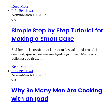
Read More »
Info Beasiswa
Admin
March 19, 2017
0
0
Simple Step by Step Tutorial for
Making a Small Cake
Sed luctus, lacus sit amet laoreet malesuada, nisl urna dui
euismod, quis accumsan nisi ligula eget diam. Maecenas
pellentesque risus…
Read More »
Info Beasiswa
Admin
March 19, 2017
0
3
Why So Many Men Are Cooking
with an Ipad