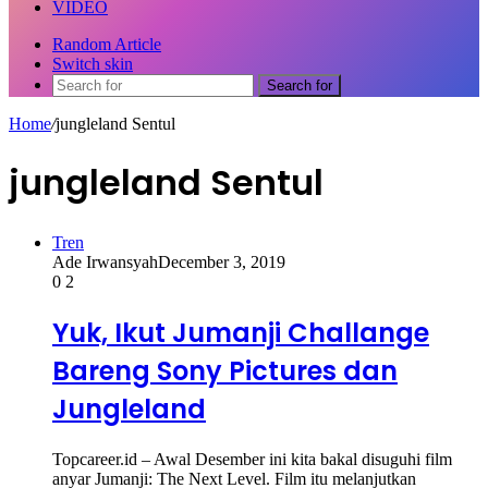
VIDEO
Random Article
Switch skin
Search for
Home
/
jungleland Sentul
jungleland Sentul
Tren
Ade Irwansyah
December 3, 2019
0
2
Yuk, Ikut Jumanji Challange
Bareng Sony Pictures dan
Jungleland
Topcareer.id – Awal Desember ini kita bakal disuguhi film
anyar Jumanji: The Next Level. Film itu melanjutkan