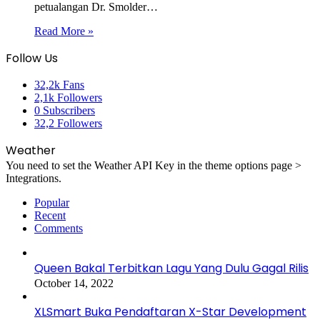
petualangan Dr. Smolder…
Read More »
Follow Us
32,2k
Fans
2,1k
Followers
0
Subscribers
32,2
Followers
Weather
You need to set the Weather API Key in the theme options page >
Integrations.
Popular
Recent
Comments
Queen Bakal Terbitkan Lagu Yang Dulu Gagal Rilis
October 14, 2022
XLSmart Buka Pendaftaran X-Star Development