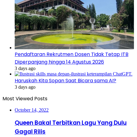
Pendaftaran Rekrutmen Dosen Tidak Tetap ITB
Diperpanjang hingga 14 Agustus 2026
3 days ago
Haruskah Kita Sopan Saat Bicara sama AI?
3 days ago
Most Viewed Posts
October 14, 2022
Queen Bakal Terbitkan Lagu Yang Dulu
Gagal Rilis