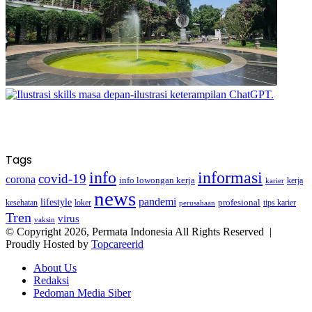
Tags
info
informasi
covid-19
corona
info lowongan kerja
kerja
karier
news
pandemi
lifestyle
kesehatan
loker
profesional
tips karier
perusahaan
Tren
virus
vaksin
© Copyright 2026, Permata Indonesia All Rights Reserved |
Proudly Hosted by
Topcareerid
About Us
Redaksi
Pedoman Media Siber