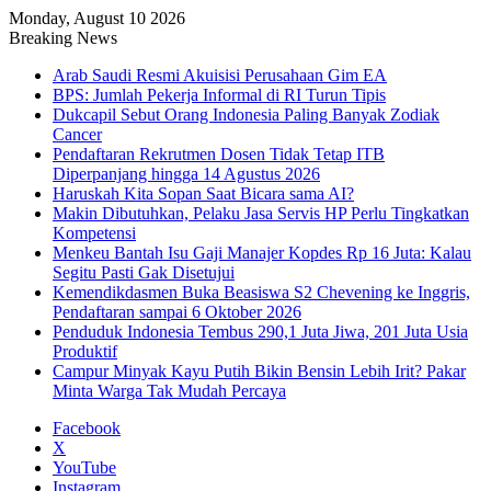
Monday, August 10 2026
Breaking News
Arab Saudi Resmi Akuisisi Perusahaan Gim EA
BPS: Jumlah Pekerja Informal di RI Turun Tipis
Dukcapil Sebut Orang Indonesia Paling Banyak Zodiak
Cancer
Pendaftaran Rekrutmen Dosen Tidak Tetap ITB
Diperpanjang hingga 14 Agustus 2026
Haruskah Kita Sopan Saat Bicara sama AI?
Makin Dibutuhkan, Pelaku Jasa Servis HP Perlu Tingkatkan
Kompetensi
Menkeu Bantah Isu Gaji Manajer Kopdes Rp 16 Juta: Kalau
Segitu Pasti Gak Disetujui
Kemendikdasmen Buka Beasiswa S2 Chevening ke Inggris,
Pendaftaran sampai 6 Oktober 2026
Penduduk Indonesia Tembus 290,1 Juta Jiwa, 201 Juta Usia
Produktif
Campur Minyak Kayu Putih Bikin Bensin Lebih Irit? Pakar
Minta Warga Tak Mudah Percaya
Facebook
X
YouTube
Instagram