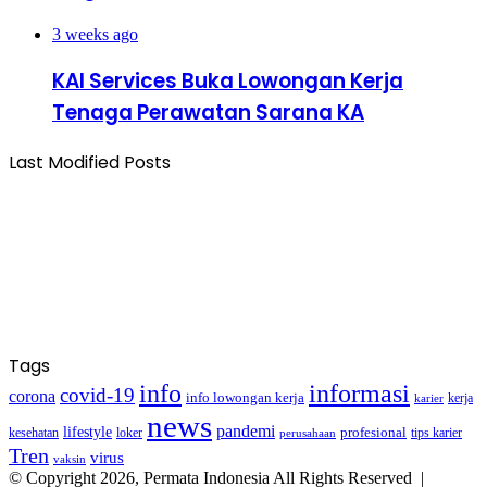
3 weeks ago
KAI Services Buka Lowongan Kerja
Tenaga Perawatan Sarana KA
Last Modified Posts
Tags
info
informasi
covid-19
corona
info lowongan kerja
kerja
karier
news
pandemi
lifestyle
kesehatan
loker
profesional
tips karier
perusahaan
Tren
virus
vaksin
© Copyright 2026, Permata Indonesia All Rights Reserved |