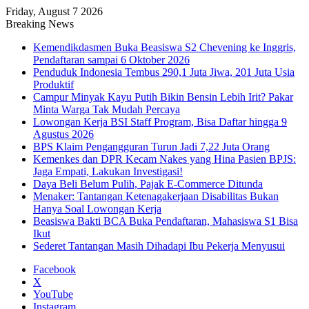
Friday, August 7 2026
Breaking News
Kemendikdasmen Buka Beasiswa S2 Chevening ke Inggris,
Pendaftaran sampai 6 Oktober 2026
Penduduk Indonesia Tembus 290,1 Juta Jiwa, 201 Juta Usia
Produktif
Campur Minyak Kayu Putih Bikin Bensin Lebih Irit? Pakar
Minta Warga Tak Mudah Percaya
Lowongan Kerja BSI Staff Program, Bisa Daftar hingga 9
Agustus 2026
BPS Klaim Pengangguran Turun Jadi 7,22 Juta Orang
Kemenkes dan DPR Kecam Nakes yang Hina Pasien BPJS:
Jaga Empati, Lakukan Investigasi!
Daya Beli Belum Pulih, Pajak E-Commerce Ditunda
Menaker: Tantangan Ketenagakerjaan Disabilitas Bukan
Hanya Soal Lowongan Kerja
Beasiswa Bakti BCA Buka Pendaftaran, Mahasiswa S1 Bisa
Ikut
Sederet Tantangan Masih Dihadapi Ibu Pekerja Menyusui
Facebook
X
YouTube
Instagram