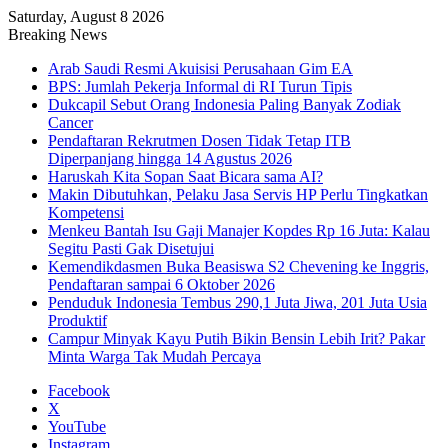
Saturday, August 8 2026
Breaking News
Arab Saudi Resmi Akuisisi Perusahaan Gim EA
BPS: Jumlah Pekerja Informal di RI Turun Tipis
Dukcapil Sebut Orang Indonesia Paling Banyak Zodiak
Cancer
Pendaftaran Rekrutmen Dosen Tidak Tetap ITB
Diperpanjang hingga 14 Agustus 2026
Haruskah Kita Sopan Saat Bicara sama AI?
Makin Dibutuhkan, Pelaku Jasa Servis HP Perlu Tingkatkan
Kompetensi
Menkeu Bantah Isu Gaji Manajer Kopdes Rp 16 Juta: Kalau
Segitu Pasti Gak Disetujui
Kemendikdasmen Buka Beasiswa S2 Chevening ke Inggris,
Pendaftaran sampai 6 Oktober 2026
Penduduk Indonesia Tembus 290,1 Juta Jiwa, 201 Juta Usia
Produktif
Campur Minyak Kayu Putih Bikin Bensin Lebih Irit? Pakar
Minta Warga Tak Mudah Percaya
Facebook
X
YouTube
Instagram