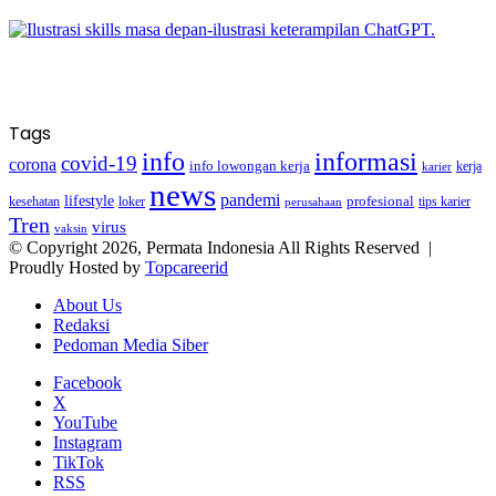
Tags
info
informasi
covid-19
corona
info lowongan kerja
kerja
karier
news
pandemi
lifestyle
kesehatan
loker
profesional
tips karier
perusahaan
Tren
virus
vaksin
© Copyright 2026, Permata Indonesia All Rights Reserved |
Proudly Hosted by
Topcareerid
About Us
Redaksi
Pedoman Media Siber
Facebook
X
YouTube
Instagram
TikTok
RSS