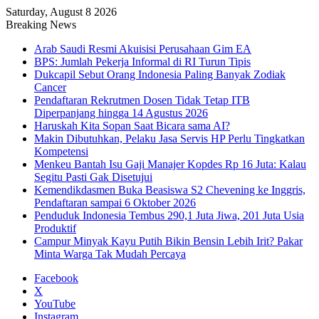
Saturday, August 8 2026
Breaking News
Arab Saudi Resmi Akuisisi Perusahaan Gim EA
BPS: Jumlah Pekerja Informal di RI Turun Tipis
Dukcapil Sebut Orang Indonesia Paling Banyak Zodiak
Cancer
Pendaftaran Rekrutmen Dosen Tidak Tetap ITB
Diperpanjang hingga 14 Agustus 2026
Haruskah Kita Sopan Saat Bicara sama AI?
Makin Dibutuhkan, Pelaku Jasa Servis HP Perlu Tingkatkan
Kompetensi
Menkeu Bantah Isu Gaji Manajer Kopdes Rp 16 Juta: Kalau
Segitu Pasti Gak Disetujui
Kemendikdasmen Buka Beasiswa S2 Chevening ke Inggris,
Pendaftaran sampai 6 Oktober 2026
Penduduk Indonesia Tembus 290,1 Juta Jiwa, 201 Juta Usia
Produktif
Campur Minyak Kayu Putih Bikin Bensin Lebih Irit? Pakar
Minta Warga Tak Mudah Percaya
Facebook
X
YouTube
Instagram