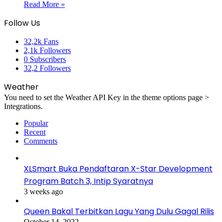
Read More »
Follow Us
32,2k
Fans
2,1k
Followers
0
Subscribers
32,2
Followers
Weather
You need to set the Weather API Key in the theme options page >
Integrations.
Popular
Recent
Comments
XLSmart Buka Pendaftaran X-Star Development
Program Batch 3, Intip Syaratnya
3 weeks ago
Queen Bakal Terbitkan Lagu Yang Dulu Gagal Rilis
October 14, 2022