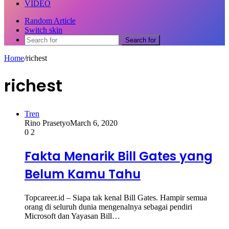
VIDEO
Random Article
Switch skin
Search for
Home
/
richest
richest
Tren
Rino Prasetyo
March 6, 2020
0
2
Fakta Menarik Bill Gates yang
Belum Kamu Tahu
Topcareer.id – Siapa tak kenal Bill Gates. Hampir semua
orang di seluruh dunia mengenalnya sebagai pendiri
Microsoft dan Yayasan Bill…