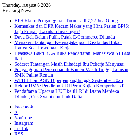
Thursday, August 6 2026
Breaking News
BPS Klaim Pengangguran Turun Jadi 7,22 Juta Orang
Kemenkes dan DPR Kecam Nakes yang Hina Pasien BPJS:
Jaga Empati, Lakukan Investigasi!
Daya Beli Belum Pulih, Pajak E-Commerce Ditunda
Menaker: Tantangan Ketenagakerjaan Disabilitas Bukan
Hanya Soal Lowongan Kerja
Beasiswa Bakti BCA Buka Pendaftaran, Mahasiswa S1 Bisa
Ikut
Sederet Tantangan Masih Dihadapi Ibu Pekerja Menyusui
Pengangguran Perempuan di Banten Masih Tinggi, Lulusan
SMK Paling Rentan
WFH 1 Hari ASN Diperpanjang hingga September 2026
Rektor UMY: Pendirian URI Perlu Kajian Komprehensif
Pendaftaran Upacara HUT ke-81 RI di Istana Merdeka
Dibuka, Cek Syarat dan Link Daftar
Facebook
X
YouTube
Instagram
TikTok
RSS