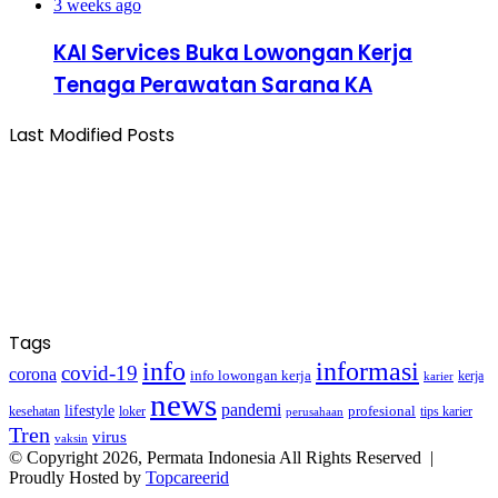
3 weeks ago
KAI Services Buka Lowongan Kerja
Tenaga Perawatan Sarana KA
Last Modified Posts
Tags
info
informasi
covid-19
corona
info lowongan kerja
kerja
karier
news
pandemi
lifestyle
kesehatan
loker
profesional
tips karier
perusahaan
Tren
virus
vaksin
© Copyright 2026, Permata Indonesia All Rights Reserved |
Proudly Hosted by
Topcareerid