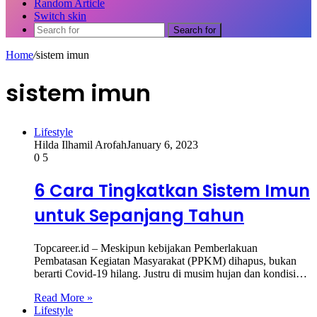
Random Article
Switch skin
Search for
Home
/
sistem imun
sistem imun
Lifestyle
Hilda Ilhamil Arofah
January 6, 2023
0
5
6 Cara Tingkatkan Sistem Imun
untuk Sepanjang Tahun
Topcareer.id – Meskipun kebijakan Pemberlakuan
Pembatasan Kegiatan Masyarakat (PPKM) dihapus, bukan
berarti Covid-19 hilang. Justru di musim hujan dan kondisi…
Read More »
Lifestyle