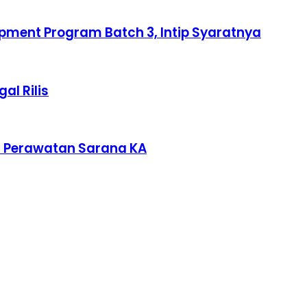
pment Program Batch 3, Intip Syaratnya
al Rilis
a Perawatan Sarana KA