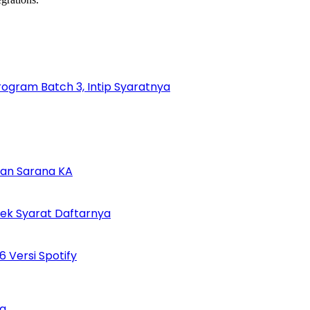
gram Batch 3, Intip Syaratnya
tan Sarana KA
Cek Syarat Daftarnya
 Versi Spotify
ng