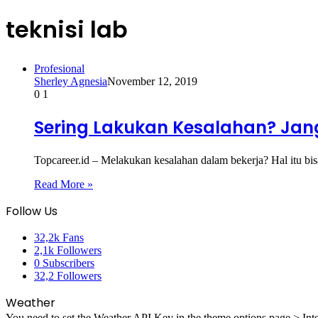
teknisi lab
Profesional
Sherley Agnesia
November 12, 2019
0
1
Sering Lakukan Kesalahan? Janga
Topcareer.id – Melakukan kesalahan dalam bekerja? Hal itu b
Read More »
Follow Us
32,2k
Fans
2,1k
Followers
0
Subscribers
32,2
Followers
Weather
You need to set the Weather API Key in the theme options page > Inte