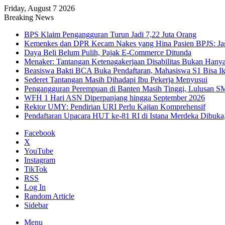
Friday, August 7 2026
Breaking News
BPS Klaim Pengangguran Turun Jadi 7,22 Juta Orang
Kemenkes dan DPR Kecam Nakes yang Hina Pasien BPJS: Jaga
Daya Beli Belum Pulih, Pajak E-Commerce Ditunda
Menaker: Tantangan Ketenagakerjaan Disabilitas Bukan Hany
Beasiswa Bakti BCA Buka Pendaftaran, Mahasiswa S1 Bisa Ik
Sederet Tantangan Masih Dihadapi Ibu Pekerja Menyusui
Pengangguran Perempuan di Banten Masih Tinggi, Lulusan S
WFH 1 Hari ASN Diperpanjang hingga September 2026
Rektor UMY: Pendirian URI Perlu Kajian Komprehensif
Pendaftaran Upacara HUT ke-81 RI di Istana Merdeka Dibuka,
Facebook
X
YouTube
Instagram
TikTok
RSS
Log In
Random Article
Sidebar
Menu