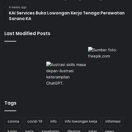
4 weeks ago
KAI Services Buka Lowongan Kerja Tenaga Perawatan
Sarana KA
Last Modified Posts
Tags
corona
covid-19
info
info lowongan kerja
informasi
karier
kerja
kesehatan
lifestyle
loker
news