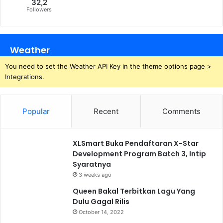
32,2
Followers
Weather
You need to set the Weather API Key in the theme options page >
Integrations.
Popular
Recent
Comments
XLSmart Buka Pendaftaran X-Star
Development Program Batch 3, Intip
Syaratnya
3 weeks ago
Queen Bakal Terbitkan Lagu Yang
Dulu Gagal Rilis
October 14, 2022