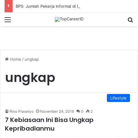
BPS: Jumlah Pekerja Informal di RI Turun Tipis
Menu
S
Home
/
ungkap
ungkap
Lifestyle
Rino Prasetyo
November 24, 2019
0
2
7 Kebiasaan Ini Bisa Ungkap
Kepribadianmu