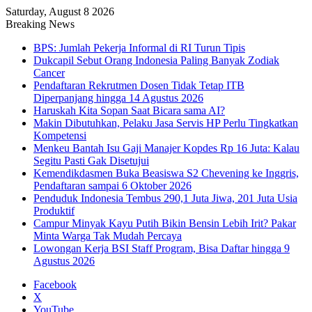
Saturday, August 8 2026
Breaking News
BPS: Jumlah Pekerja Informal di RI Turun Tipis
Dukcapil Sebut Orang Indonesia Paling Banyak Zodiak
Cancer
Pendaftaran Rekrutmen Dosen Tidak Tetap ITB
Diperpanjang hingga 14 Agustus 2026
Haruskah Kita Sopan Saat Bicara sama AI?
Makin Dibutuhkan, Pelaku Jasa Servis HP Perlu Tingkatkan
Kompetensi
Menkeu Bantah Isu Gaji Manajer Kopdes Rp 16 Juta: Kalau
Segitu Pasti Gak Disetujui
Kemendikdasmen Buka Beasiswa S2 Chevening ke Inggris,
Pendaftaran sampai 6 Oktober 2026
Penduduk Indonesia Tembus 290,1 Juta Jiwa, 201 Juta Usia
Produktif
Campur Minyak Kayu Putih Bikin Bensin Lebih Irit? Pakar
Minta Warga Tak Mudah Percaya
Lowongan Kerja BSI Staff Program, Bisa Daftar hingga 9
Agustus 2026
Facebook
X
YouTube