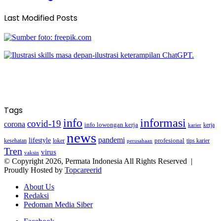
Last Modified Posts
Tags
info
informasi
covid-19
corona
info lowongan kerja
kerja
karier
news
pandemi
lifestyle
kesehatan
loker
profesional
tips karier
perusahaan
Tren
virus
vaksin
© Copyright 2026, Permata Indonesia All Rights Reserved |
Proudly Hosted by
Topcareerid
About Us
Redaksi
Pedoman Media Siber