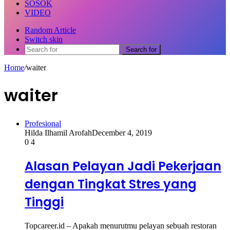
SOSOK
VIDEO
Random Article
Switch skin
Search for
Home
/
waiter
waiter
Profesional
Hilda Ilhamil Arofah
December 4, 2019
0
4
Alasan Pelayan Jadi Pekerjaan
dengan Tingkat Stres yang
Tinggi
Topcareer.id – Apakah menurutmu pelayan sebuah restoran