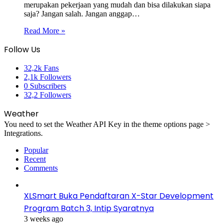
merupakan pekerjaan yang mudah dan bisa dilakukan siapa
saja? Jangan salah. Jangan anggap…
Read More »
Follow Us
32,2k
Fans
2,1k
Followers
0
Subscribers
32,2
Followers
Weather
You need to set the Weather API Key in the theme options page >
Integrations.
Popular
Recent
Comments
XLSmart Buka Pendaftaran X-Star Development
Program Batch 3, Intip Syaratnya
3 weeks ago