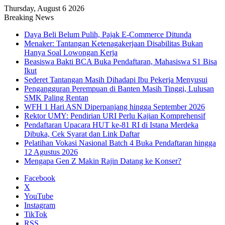
Thursday, August 6 2026
Breaking News
Daya Beli Belum Pulih, Pajak E-Commerce Ditunda
Menaker: Tantangan Ketenagakerjaan Disabilitas Bukan
Hanya Soal Lowongan Kerja
Beasiswa Bakti BCA Buka Pendaftaran, Mahasiswa S1 Bisa
Ikut
Sederet Tantangan Masih Dihadapi Ibu Pekerja Menyusui
Pengangguran Perempuan di Banten Masih Tinggi, Lulusan
SMK Paling Rentan
WFH 1 Hari ASN Diperpanjang hingga September 2026
Rektor UMY: Pendirian URI Perlu Kajian Komprehensif
Pendaftaran Upacara HUT ke-81 RI di Istana Merdeka
Dibuka, Cek Syarat dan Link Daftar
Pelatihan Vokasi Nasional Batch 4 Buka Pendaftaran hingga
12 Agustus 2026
Mengapa Gen Z Makin Rajin Datang ke Konser?
Facebook
X
YouTube
Instagram
TikTok
RSS