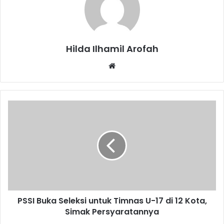
Hilda Ilhamil Arofah
Website
PSSI
Buka
Seleksi
untuk
Timnas
U-
17
di
12
PSSI Buka Seleksi untuk Timnas U-17 di 12 Kota,
Kota,
Simak
Simak Persyaratannya
Persyaratannya