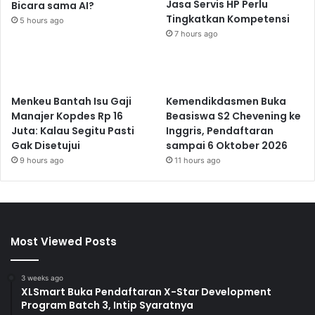
Jasa Servis HP Perlu
Bicara sama AI?
Tingkatkan Kompetensi
5 hours ago
7 hours ago
Menkeu Bantah Isu Gaji
Kemendikdasmen Buka
Manajer Kopdes Rp 16
Beasiswa S2 Chevening ke
Juta: Kalau Segitu Pasti
Inggris, Pendaftaran
Gak Disetujui
sampai 6 Oktober 2026
9 hours ago
11 hours ago
Most Viewed Posts
3 weeks ago
XLSmart Buka Pendaftaran X-Star Development
Program Batch 3, Intip Syaratnya