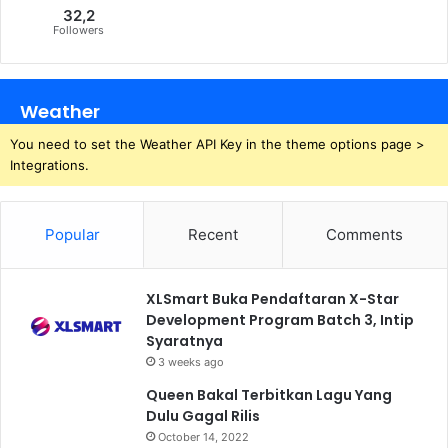
32,2
Followers
Weather
You need to set the Weather API Key in the theme options page >
Integrations.
Popular
Recent
Comments
XLSmart Buka Pendaftaran X-Star
Development Program Batch 3, Intip
Syaratnya
3 weeks ago
Queen Bakal Terbitkan Lagu Yang
Dulu Gagal Rilis
October 14, 2022