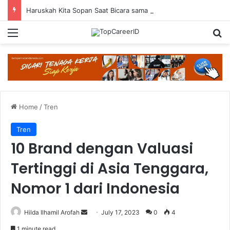
Haruskah Kita Sopan Saat Bicara sama AI?
Menu
Se
Home
/
Tren
Tren
10 Brand dengan Valuasi
Tertinggi di Asia Tenggara,
Nomor 1 dari Indonesia
Send
Hilda Ilhamil Arofah
July 17, 2023
0
4
an
1 minute read