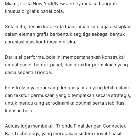
Miami, serta New York/New Jersey melalui tipografi
khusus di grafis panel bola.
Selain itu, desain kota-kota tuan rumah lain juga disisipkan
dalam elemen grafis berbentuk segitiga sebagai bentuk
apresiasi atas kontribusi mereka.
Dari sisi performa, bola ini mempertahankan konstruksi
empat panel, bentuk panel, dan struktur permukaan yang
sama seperti Trionda.
Konstruksinya dirancang dengan jahitan yang lebih dalam
dan tekstur permukaan yang ditempatkan secara strategis,
untuk mendukung aerodinamika optimal serta stabilitas
lintasan bola.
Adidas juga membekali Trionda Final dengan Connected
Ball Technology, yang merupakan sistem inovatif hasil