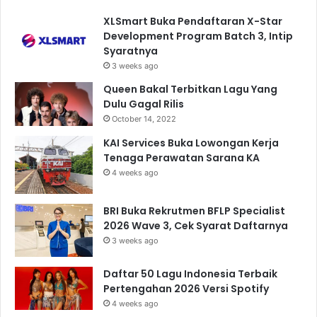
XLSmart Buka Pendaftaran X-Star
Development Program Batch 3, Intip
Syaratnya
3 weeks ago
Queen Bakal Terbitkan Lagu Yang
Dulu Gagal Rilis
October 14, 2022
KAI Services Buka Lowongan Kerja
Tenaga Perawatan Sarana KA
4 weeks ago
BRI Buka Rekrutmen BFLP Specialist
2026 Wave 3, Cek Syarat Daftarnya
3 weeks ago
Daftar 50 Lagu Indonesia Terbaik
Pertengahan 2026 Versi Spotify
4 weeks ago