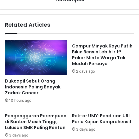
Related Articles
Campur Minyak Kayu Putih
Bikin Bensin Lebih Irit?
Pakar Minta Warga Tak
Mudah Percaya
2 days ago
Dukcapil Sebut Orang
Indonesia Paling Banyak
Zodiak Cancer
10 hours ago
Pengangguran Perempuan
Rektor UMY: Pendirian URI
di Banten Masih Tinggi,
Perlu Kajian Komprehensif
Lulusan SMK Paling Rentan
3 days ago
3 days ago