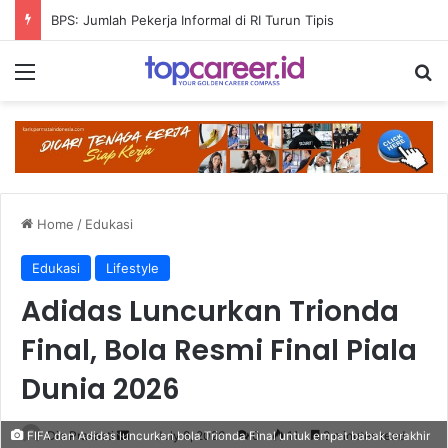
BPS: Jumlah Pekerja Informal di RI Turun Tipis
Menu
Se
Home
/
Edukasi
Edukasi
Lifestyle
Adidas Luncurkan Trionda
Final, Bola Resmi Final Piala
Dunia 2026
Send
Dio Prasasti
July 8, 2026
0
11
2 minutes read
FIFA dan Adidas luncurkan bola Trionda Final untuk empat babak terakhir