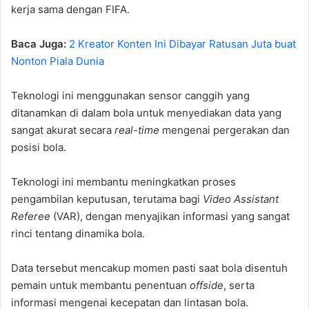
kerja sama dengan FIFA.
Baca Juga:
2 Kreator Konten Ini Dibayar Ratusan Juta buat
Nonton Piala Dunia
Teknologi ini menggunakan sensor canggih yang
ditanamkan di dalam bola untuk menyediakan data yang
sangat akurat secara
real-time
mengenai pergerakan dan
posisi bola.
Teknologi ini membantu meningkatkan proses
pengambilan keputusan, terutama bagi
Video Assistant
Referee
(VAR), dengan menyajikan informasi yang sangat
rinci tentang dinamika bola.
Data tersebut mencakup momen pasti saat bola disentuh
pemain untuk membantu penentuan
offside
, serta
informasi mengenai kecepatan dan lintasan bola.