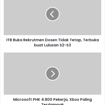
Buka
Rekrutmen
Dosen
Tidak
Tetap,
Terbuka
buat
Lulusan
ITB Buka Rekrutmen Dosen Tidak Tetap, Terbuka
S2-
S3
buat Lulusan S2-S3
Microsoft
PHK
4.800
Pekerja,
Xbox
Paling
Terdampak
Microsoft PHK 4.800 Pekerja, Xbox Paling
Terdampak