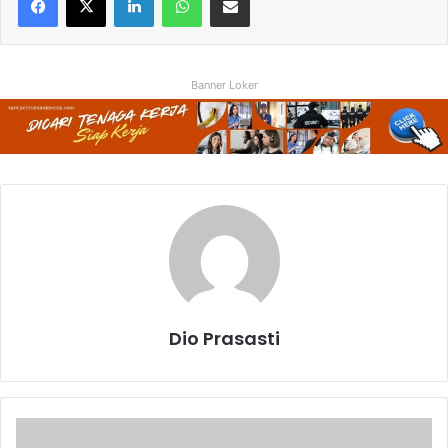
Banner Loker
Dio Prasasti
ITB