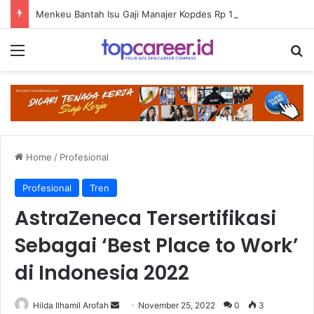
Menkeu Bantah Isu Gaji Manajer Kopdes Rp 16 Juta: Kalau Segitu Pasti Gak Disetujui
Menu
Se
Home
/
Profesional
Profesional
Tren
AstraZeneca Tersertifikasi
Sebagai ‘Best Place to Work’
di Indonesia 2022
Send
Hilda Ilhamil Arofah
November 25, 2022
0
3