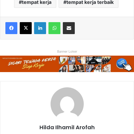
tempat kerja
tempat kerja terbaik
Facebook
X
LinkedIn
WhatsApp
Share via Email
Banner Loker
Hilda Ilhamil Arofah