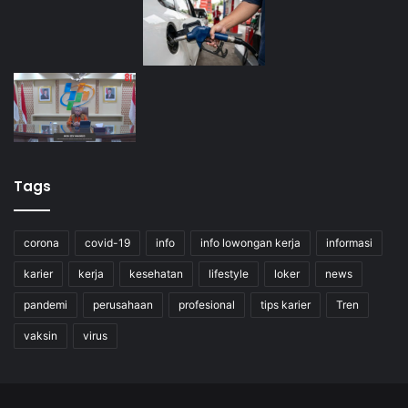
Tags
corona
covid-19
info
info lowongan kerja
informasi
karier
kerja
kesehatan
lifestyle
loker
news
pandemi
perusahaan
profesional
tips karier
Tren
vaksin
virus