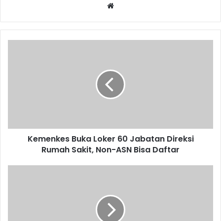
Website
Kemenkes
Buka
Loker
60
Jabatan
Direksi
Rumah
Sakit,
Non-
Kemenkes Buka Loker 60 Jabatan Direksi
ASN
Bisa
Rumah Sakit, Non-ASN Bisa Daftar
Daftar
Daftar
10
Negara
Paling
Banyak