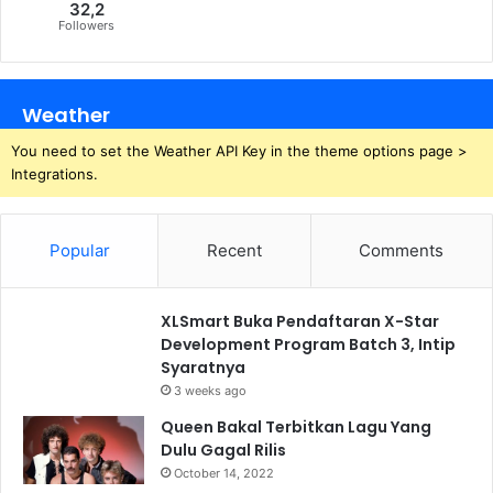
32,2
Followers
Weather
You need to set the Weather API Key in the theme options page >
Integrations.
Popular
Recent
Comments
XLSmart Buka Pendaftaran X-Star
Development Program Batch 3, Intip
Syaratnya
3 weeks ago
Queen Bakal Terbitkan Lagu Yang
Dulu Gagal Rilis
October 14, 2022