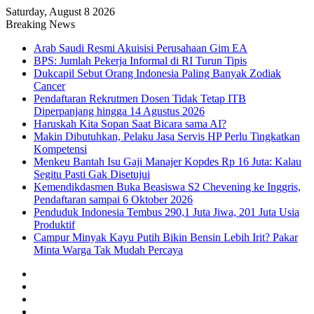
Saturday, August 8 2026
Breaking News
Arab Saudi Resmi Akuisisi Perusahaan Gim EA
BPS: Jumlah Pekerja Informal di RI Turun Tipis
Dukcapil Sebut Orang Indonesia Paling Banyak Zodiak
Cancer
Pendaftaran Rekrutmen Dosen Tidak Tetap ITB
Diperpanjang hingga 14 Agustus 2026
Haruskah Kita Sopan Saat Bicara sama AI?
Makin Dibutuhkan, Pelaku Jasa Servis HP Perlu Tingkatkan
Kompetensi
Menkeu Bantah Isu Gaji Manajer Kopdes Rp 16 Juta: Kalau
Segitu Pasti Gak Disetujui
Kemendikdasmen Buka Beasiswa S2 Chevening ke Inggris,
Pendaftaran sampai 6 Oktober 2026
Penduduk Indonesia Tembus 290,1 Juta Jiwa, 201 Juta Usia
Produktif
Campur Minyak Kayu Putih Bikin Bensin Lebih Irit? Pakar
Minta Warga Tak Mudah Percaya
Facebook
X
YouTube
Instagram