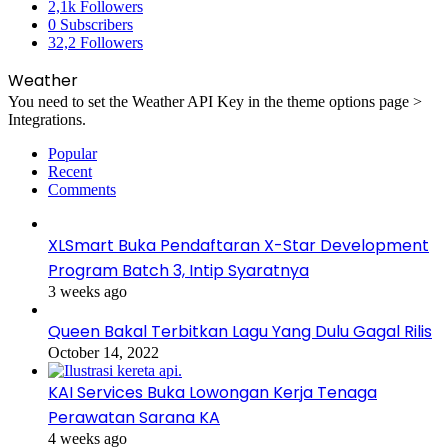
2,1k
Followers
0
Subscribers
32,2
Followers
Weather
You need to set the Weather API Key in the theme options page >
Integrations.
Popular
Recent
Comments
XLSmart Buka Pendaftaran X-Star Development
Program Batch 3, Intip Syaratnya
3 weeks ago
Queen Bakal Terbitkan Lagu Yang Dulu Gagal Rilis
October 14, 2022
KAI Services Buka Lowongan Kerja Tenaga
Perawatan Sarana KA
4 weeks ago