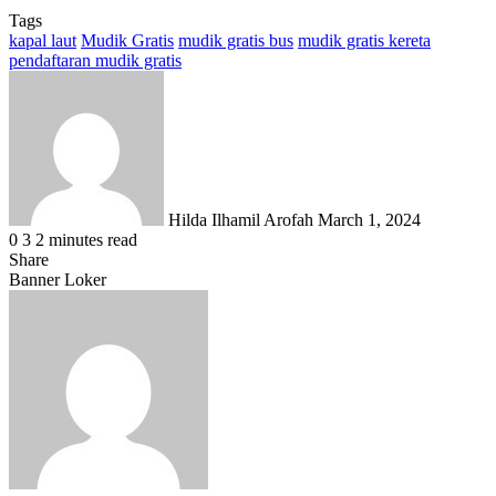
Tags
kapal laut
Mudik Gratis
mudik gratis bus
mudik gratis kereta
pendaftaran mudik gratis
Send
an
email
Hilda Ilhamil Arofah
March 1, 2024
0
3
2 minutes read
Share
Facebook
X
LinkedIn
WhatsApp
Share
Banner Loker
via
Email