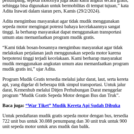
penumpang, sepeda motornya juga akan kami angkut secara gratis,
sehingga bisa digunakan untuk bermobilitas di tempat tujuan,” kata
Adita Irawati dalam siaran pers, Kamis (29/2/2024).
Adita mengimbau masyarakat agar tidak mudik menggunakan
sepeda motor mengingat potensi bahaya kecelakaannya sangat
tinggi. Ia berharap masyarakat dapat menggunakan transportasi
umum atau memanfaatkan program mudik gratis.
“Kami tidak bosan-bosannya mengimbau masyarakat agar tidak
melakukan perjalanan jauh menggunakan sepeda motor karena
berpotensi tinggi terjadi kecelakaan. Kami berharap masyarakat
mudik menggunakan angkutan umum atau memanfaatkan program
mudik gratis ini,” ujar Adita.
Program Mudik Gratis tersedia melalui jalur darat, laut, serta kereta
api, yang digelar di beberapa titik simpul transportasi. Untuk jalur
darat, Kemenhub melalui Ditjen Perhubungan Darat menggelar
program “Mudik Gratis Sepeda Motor dengan Bus dan Truk”.
Baca juga:
“War Tiket” Mudik Kereta Api Sudah Dibuka
Untuk pendaftaran mudik gratis sepeda motor dengan bus, tersedia
722 unit bus untuk 30.088 penumpang dan 30 unit truk untuk 900
unit sepeda motor untuk arus mudik dan balik.