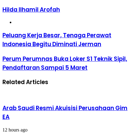
Hilda Ilhamil Arofah
Website
Peluang
Peluang Kerja Besar, Tenaga Perawat
Kerja
Indonesia Begitu Diminati Jerman
Besar,
Tenaga
Perawat
Perum
Perum Perumnas Buka Loker S1 Teknik Sipil,
Indonesia
Perumnas
Pendaftaran Sampai 5 Maret
Begitu
Buka
Diminati
Loker
Jerman
S1
Related Articles
Teknik
Sipil,
Pendaftaran
Sampai
5
Arab Saudi Resmi Akuisisi Perusahaan Gim
Maret
EA
12 hours ago