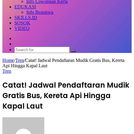
Info Lowongan Kerja
EDUKASI
Info Beasiswa
SKILLS.ID
SOSOK
VIDEO
Random
Article
Switch
skin
Search
for
Home
/
Tren
/
Catat! Jadwal Pendaftaran Mudik Gratis Bus, Kereta
Api Hingga Kapal Laut
Tren
Catat! Jadwal Pendaftaran Mudik
Gratis Bus, Kereta Api Hingga
Kapal Laut
Send
an
email