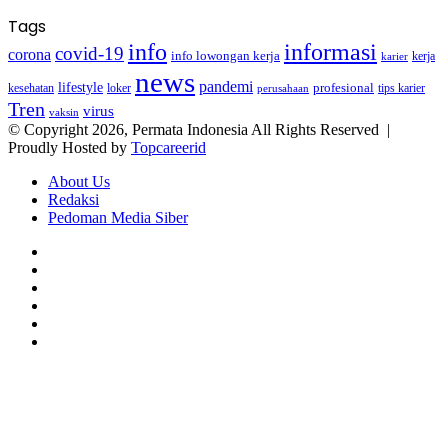
Tags
info
informasi
covid-19
corona
info lowongan kerja
kerja
karier
news
pandemi
lifestyle
kesehatan
loker
profesional
tips karier
perusahaan
Tren
virus
vaksin
© Copyright 2026, Permata Indonesia All Rights Reserved |
Proudly Hosted by
Topcareerid
About Us
Redaksi
Pedoman Media Siber
Facebook
X
YouTube
Instagram
TikTok
RSS
Facebook
X
LinkedIn
WhatsApp
Back
to
top
button