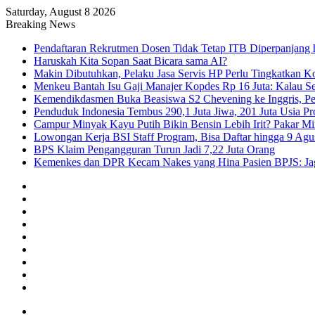
Saturday, August 8 2026
Breaking News
Pendaftaran Rekrutmen Dosen Tidak Tetap ITB Diperpanjang 
Haruskah Kita Sopan Saat Bicara sama AI?
Makin Dibutuhkan, Pelaku Jasa Servis HP Perlu Tingkatkan K
Menkeu Bantah Isu Gaji Manajer Kopdes Rp 16 Juta: Kalau Seg
Kemendikdasmen Buka Beasiswa S2 Chevening ke Inggris, Pe
Penduduk Indonesia Tembus 290,1 Juta Jiwa, 201 Juta Usia Pr
Campur Minyak Kayu Putih Bikin Bensin Lebih Irit? Pakar M
Lowongan Kerja BSI Staff Program, Bisa Daftar hingga 9 Agu
BPS Klaim Pengangguran Turun Jadi 7,22 Juta Orang
Kemenkes dan DPR Kecam Nakes yang Hina Pasien BPJS: Jaga
Facebook
X
YouTube
Instagram
TikTok
RSS
Log
In
Random
Article
Sidebar
Menu