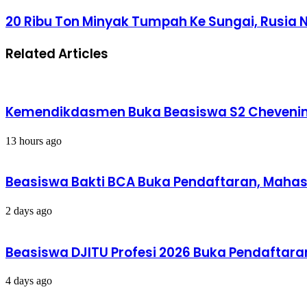
Space
20
20 Ribu Ton Minyak Tumpah Ke Sungai, Rusia
Diprediksi
Ribu
Pulih
Ton
6
Related Articles
Minyak
Bulan
Tumpah
Lagi
Ke
Sungai,
Rusia
Kemendikdasmen Buka Beasiswa S2 Chevening 
Nyatakan
Keadaan
Darurat
13 hours ago
Beasiswa Bakti BCA Buka Pendaftaran, Mahasi
2 days ago
Beasiswa DJITU Profesi 2026 Buka Pendaftaran
4 days ago