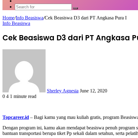
Article
Switch
skin
Search
for
Home
/
Info Beasiswa
/
Cek Beasiswa D3 dari PT Angkasa Pura I
Info Beasiswa
Cek Beasiswa D3 dari PT Angkasa Pu
Send
an
email
Sherley Agnesia
June 12, 2020
0
4
1 minute read
Facebook
X
LinkedIn
WhatsApp
Share
via
Email
Topcareer.id
– Bagi kamu yang mau kuliah gratis, program Beasisw
Dengan program ini, kamu akan mendapat beasiswa penuh program stud
bantuan transportasi berupa tiket Pp sekali dalam setahun, serta pela