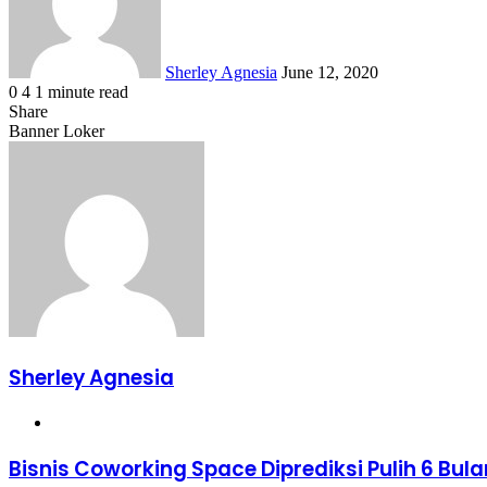
Sherley Agnesia
June 12, 2020
0
4
1 minute read
Facebook
X
LinkedIn
WhatsApp
Share
Share
via
Facebook
X
LinkedIn
WhatsApp
Share
Banner Loker
Email
via
Email
Sherley Agnesia
Website
Bisnis
Bisnis Coworking Space Diprediksi Pulih 6 Bula
Coworking