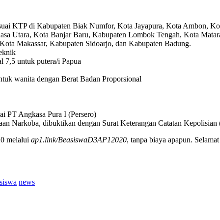
 sesuai KTP di Kabupaten Biak Numfor, Kota Jayapura, Kota Ambon, 
asa Utara, Kota Banjar Baru, Kabupaten Lombok Tengah, Kota Matar
Kota Makassar, Kabupaten Sidoarjo, dan Kabupaten Badung.
eknik
al 7,5 untuk putera/i Papua
untuk wanita dengan Berat Badan Proporsional
i PT Angkasa Pura I (Persero)
unaan Narkoba, dibuktikan dengan Surat Keterangan Catatan Kepolisia
20 melalui
ap1.link/BeasiswaD3AP12020
, tanpa biaya apapun. Selama
asiswa
news