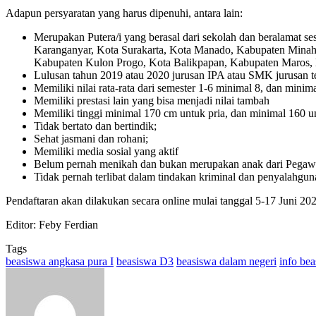
Adapun persyaratan yang harus dipenuhi, antara lain:
Merupakan Putera/i yang berasal dari sekolah dan beralamat
Karanganyar, Kota Surakarta, Kota Manado, Kabupaten Minah
Kabupaten Kulon Progo, Kota Balikpapan, Kabupaten Maros, 
Lulusan tahun 2019 atau 2020 jurusan IPA atau SMK jurusan t
Memiliki nilai rata-rata dari semester 1-6 minimal 8, dan minim
Memiliki prestasi lain yang bisa menjadi nilai tambah
Memiliki tinggi minimal 170 cm untuk pria, dan minimal 160 
Tidak bertato dan bertindik;
Sehat jasmani dan rohani;
Memiliki media sosial yang aktif
Belum pernah menikah dan bukan merupakan anak dari Pegawa
Tidak pernah terlibat dalam tindakan kriminal dan penyalahg
Pendaftaran akan dilakukan secara online mulai tanggal 5-17 Juni 20
Editor: Feby Ferdian
Tags
beasiswa angkasa pura I
beasiswa D3
beasiswa dalam negeri
info be
Send
an
email