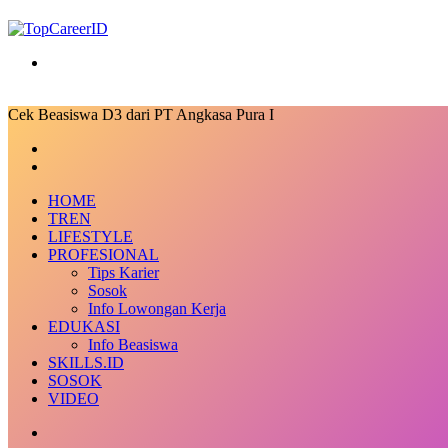
Search
for
Cek Beasiswa D3 dari PT Angkasa Pura I
Facebook
X
LinkedIn
Messenger
Messenger
Share
Previous
via
post
Next
Email
post
HOME
TREN
LIFESTYLE
PROFESIONAL
Tips Karier
Sosok
Info Lowongan Kerja
EDUKASI
Info Beasiswa
SKILLS.ID
SOSOK
VIDEO
Random