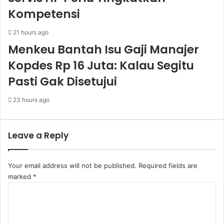
Kompetensi
21 hours ago
Menkeu Bantah Isu Gaji Manajer
Kopdes Rp 16 Juta: Kalau Segitu
Pasti Gak Disetujui
23 hours ago
Leave a Reply
Your email address will not be published.
Required fields are
marked
*
C
o
m
m