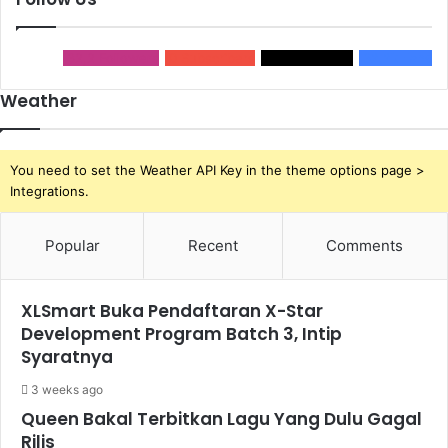
32,2
Followers
0
Subscribers
2,1k
Followers
32,2k
Fans
Weather
You need to set the Weather API Key in the theme options page >
Integrations.
Popular
Recent
Comments
XLSmart Buka Pendaftaran X-Star
Development Program Batch 3, Intip
Syaratnya
3 weeks ago
Queen Bakal Terbitkan Lagu Yang Dulu Gagal
Rilis