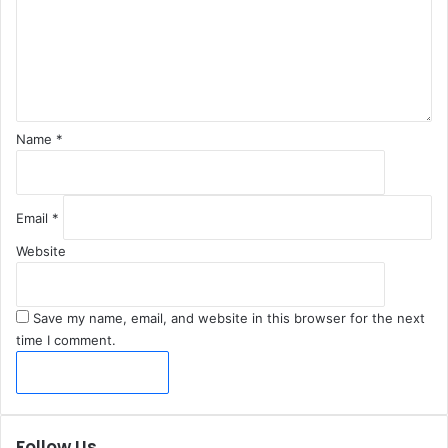
e
n
t
*
Name
*
Email
*
Website
Save my name, email, and website in this browser for the next
time I comment.
Follow Us