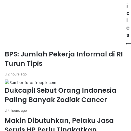
i
c
l
e
s
BPS: Jumlah Pekerja Informal di RI
Turun Tipis
2 hours ago
Dukcapil Sebut Orang Indonesia
Paling Banyak Zodiak Cancer
4 hours ago
Makin Dibutuhkan, Pelaku Jasa
Servis HP Perlu Tingkatkan