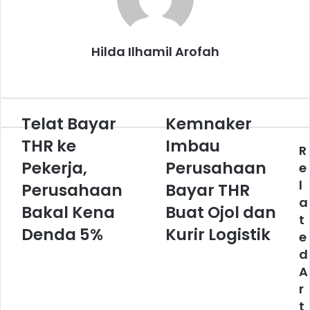
Hilda Ilhamil Arofah
Website
Telat Bayar
Kemnaker
Telat
Kemnaker
Bayar
Imbau
THR ke
Imbau
R
THR
Perusahaan
ke
Pekerja,
Bayar
Perusahaan
e
Pekerja,
THR
l
Perusahaan
Bayar THR
Perusahaan
Buat
a
Bakal
Ojol
Bakal Kena
Buat Ojol dan
t
Kena
dan
Denda 5%
Kurir Logistik
e
Denda
Kurir
5%
Logistik
d
A
r
t