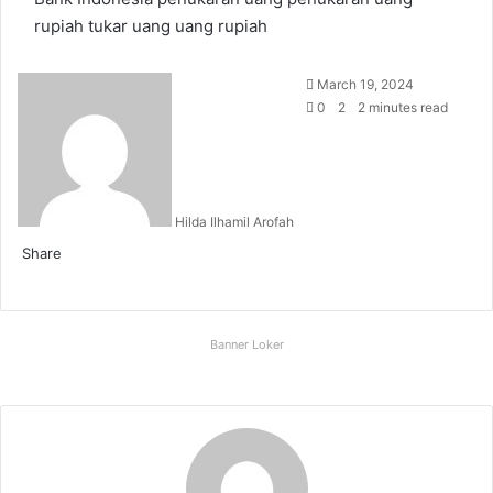
rupiah
tukar uang
uang rupiah
Send
March 19, 2024
an
0
2
2 minutes read
email
Hilda Ilhamil Arofah
Share
Facebook
X
LinkedIn
WhatsApp
Share
via
Email
Banner Loker