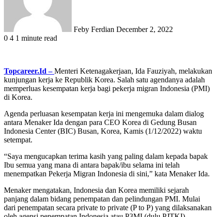
Feby Ferdian
December 2, 2022
0
4
1 minute read
Topcareer.Id –
Menteri Ketenagakerjaan, Ida Fauziyah, melakukan
kunjungan kerja ke Republik Korea. Salah satu agendanya adalah
memperluas kesempatan kerja bagi pekerja migran Indonesia (PMI)
di Korea.
Agenda perluasan kesempatan kerja ini mengemuka dalam dialog
antara Menaker Ida dengan para CEO Korea di Gedung Busan
Indonesia Center (BIC) Busan, Korea, Kamis (1/12/2022) waktu
setempat.
“Saya mengucapkan terima kasih yang paling dalam kepada bapak
Ibu semua yang mana di antara bapak/ibu selama ini telah
menempatkan Pekerja Migran Indonesia di sini,” kata Menaker Ida.
Menaker mengatakan, Indonesia dan Korea memiliki sejarah
panjang dalam bidang penempatan dan pelindungan PMI. Mulai
dari penempatan secara private to private (P to P) yang dilaksanakan
oleh agensi penempatan Indonesia atau P3MI (dulu PJTKI).