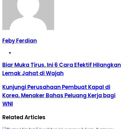
Feby Ferdian
Website
Biar
Biar Muka Tirus, Ini 6 Cara Efektif Hilangkan
Muka
Lemak Jahat di Wajah
Tirus,
Ini
6
Kunjungi
Kunjungi Perusahaan Pembuat Kapal di
Cara
Perusahaan
Korea, Menaker Bahas Peluang Kerja bagi
Efektif
Pembuat
Hilangkan
Kapal
WNI
Lemak
di
Jahat
Korea,
di
Related Articles
Menaker
Wajah
Bahas
Peluang