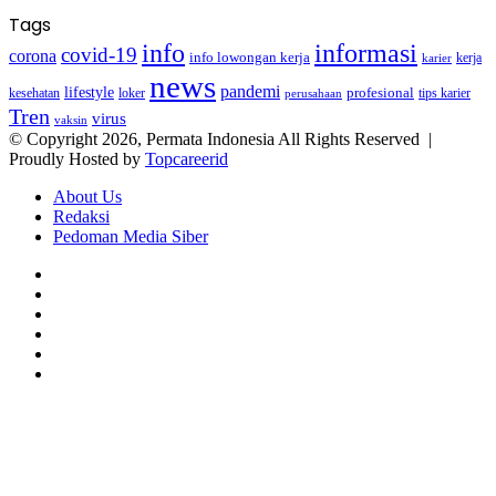
Tags
info
informasi
covid-19
corona
info lowongan kerja
kerja
karier
news
pandemi
lifestyle
kesehatan
loker
profesional
tips karier
perusahaan
Tren
virus
vaksin
© Copyright 2026, Permata Indonesia All Rights Reserved |
Proudly Hosted by
Topcareerid
About Us
Redaksi
Pedoman Media Siber
Facebook
X
YouTube
Instagram
TikTok
RSS
Facebook
X
LinkedIn
WhatsApp
Back
to
top
button