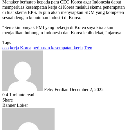
Menaker berharap kepada para CEO Korea agar Indonesia dapat
memperluas kesempatan kerja di Korea melalui skema penempatan
di luar skema EPS. Ia pun akan menyiapkan SDM yang kompeten
sesuai dengan kebutuhan industri di Korea.
“Semakin banyak PMI yang bekerja di Korea saya kira akan
menjadikan hubungan Indonesia dan Korea lebih dekat,” ujarnya.
Tags
ceo
kerja
Korea
perluasan kesempatan kerja
Tren
Send
an
email
Feby Ferdian
December 2, 2022
0
4
1 minute read
Share
Facebook
X
LinkedIn
WhatsApp
Share
Banner Loker
via
Email