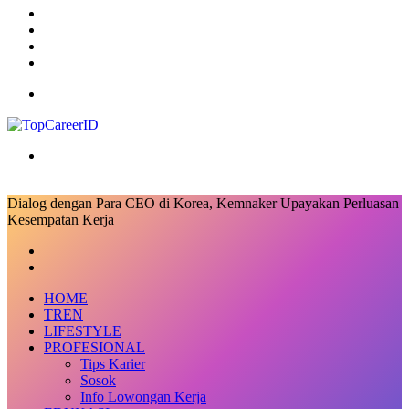
RSS
Log
In
Random
Article
Sidebar
Menu
Search
for
Dialog dengan Para CEO di Korea, Kemnaker Upayakan Perluasan
Kesempatan Kerja
Facebook
X
LinkedIn
Messenger
Messenger
Share
Previous
via
post
Next
Email
post
HOME
TREN
LIFESTYLE
PROFESIONAL
Tips Karier
Sosok
Info Lowongan Kerja