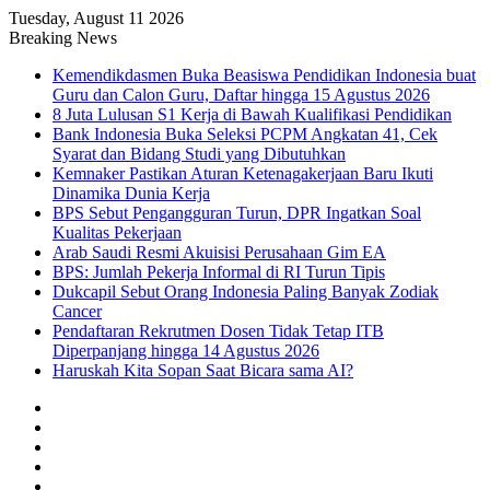
Tuesday, August 11 2026
Breaking News
Kemendikdasmen Buka Beasiswa Pendidikan Indonesia buat
Guru dan Calon Guru, Daftar hingga 15 Agustus 2026
8 Juta Lulusan S1 Kerja di Bawah Kualifikasi Pendidikan
Bank Indonesia Buka Seleksi PCPM Angkatan 41, Cek
Syarat dan Bidang Studi yang Dibutuhkan
Kemnaker Pastikan Aturan Ketenagakerjaan Baru Ikuti
Dinamika Dunia Kerja
BPS Sebut Pengangguran Turun, DPR Ingatkan Soal
Kualitas Pekerjaan
Arab Saudi Resmi Akuisisi Perusahaan Gim EA
BPS: Jumlah Pekerja Informal di RI Turun Tipis
Dukcapil Sebut Orang Indonesia Paling Banyak Zodiak
Cancer
Pendaftaran Rekrutmen Dosen Tidak Tetap ITB
Diperpanjang hingga 14 Agustus 2026
Haruskah Kita Sopan Saat Bicara sama AI?
Facebook
X
YouTube
Instagram
TikTok