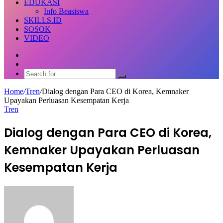
EDUKASI
Info Beasiswa
SKILLS.ID
SOSOK
VIDEO
Random
Article
Switch
skin
Search
for
Home
/
Tren
/
Dialog dengan Para CEO di Korea, Kemnaker
Upayakan Perluasan Kesempatan Kerja
Tren
Dialog dengan Para CEO di Korea,
Kemnaker Upayakan Perluasan
Kesempatan Kerja
Send
an
email