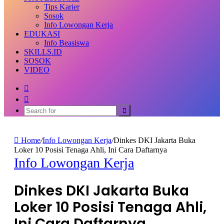
Tips Karier
Sosok
Info Lowongan Kerja
EDUKASI
Info Beasiswa
SKILLS.ID
SOSOK
VIDEO
Random
Article
Switch
skin
Search
for
Home
/
Info Lowongan Kerja
/
Dinkes DKI Jakarta Buka
Loker 10 Posisi Tenaga Ahli, Ini Cara Daftarnya
Info Lowongan Kerja
Dinkes DKI Jakarta Buka
Loker 10 Posisi Tenaga Ahli,
Ini Cara Daftarnya