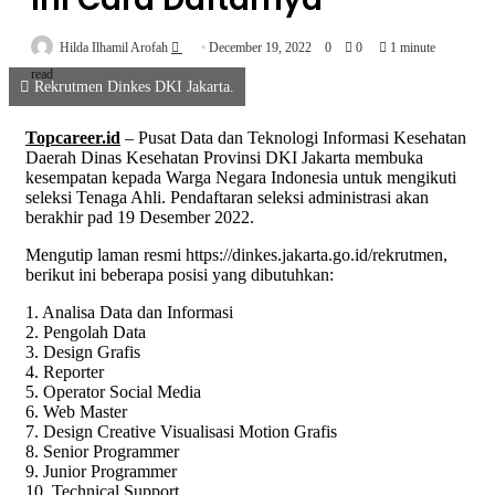
Send
Hilda Ilhamil Arofah
December 19, 2022
0
0
1 minute
an
read
Rekrutmen Dinkes DKI Jakarta.
email
Topcareer.id
– Pusat Data dan Teknologi Informasi Kesehatan
Daerah Dinas Kesehatan Provinsi DKI Jakarta membuka
kesempatan kepada Warga Negara Indonesia untuk mengikuti
seleksi Tenaga Ahli. Pendaftaran seleksi administrasi akan
berakhir pad 19 Desember 2022.
Mengutip laman resmi https://dinkes.jakarta.go.id/rekrutmen,
berikut ini beberapa posisi yang dibutuhkan:
1. Analisa Data dan Informasi
2. Pengolah Data
3. Design Grafis
4. Reporter
5. Operator Social Media
6. Web Master
7. Design Creative Visualisasi Motion Grafis
8. Senior Programmer
9. Junior Programmer
10. Technical Support