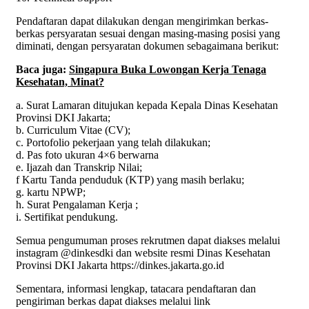
Pendaftaran dapat dilakukan dengan mengirimkan berkas-
berkas persyaratan sesuai dengan masing-masing posisi yang
diminati, dengan persyaratan dokumen sebagaimana berikut:
Baca juga:
Singapura Buka Lowongan Kerja Tenaga
K
esehatan, Minat?
a. Surat Lamaran ditujukan kepada Kepala Dinas Kesehatan
Provinsi DKI Jakarta;
b. Curriculum Vitae (CV);
c. Portofolio pekerjaan yang telah dilakukan;
d. Pas foto ukuran 4×6 berwarna
e. Ijazah dan Transkrip Nilai;
f Kartu Tanda penduduk (KTP) yang masih berlaku;
g. kartu NPWP;
h. Surat Pengalaman Kerja ;
i. Sertifikat pendukung.
Semua pengumuman proses rekrutmen dapat diakses melalui
instagram @dinkesdki dan website resmi Dinas Kesehatan
Provinsi DKI Jakarta https://dinkes.jakarta.go.id
Sementara, informasi lengkap, tatacara pendaftaran dan
pengiriman berkas dapat diakses melalui link