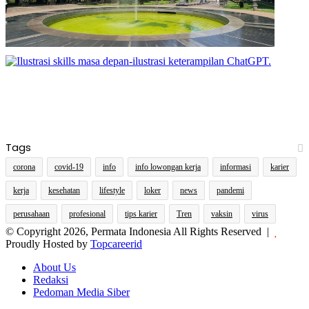
Tags
corona
covid-19
info
info lowongan kerja
informasi
karier
kerja
kesehatan
lifestyle
loker
news
pandemi
perusahaan
profesional
tips karier
Tren
vaksin
virus
© Copyright 2026, Permata Indonesia All Rights Reserved |
Proudly Hosted by
Topcareerid
About Us
Redaksi
Pedoman Media Siber