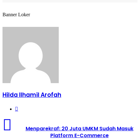
Banner Loker
Hilda Ilhamil Arofah
Website
Menparekraf:
20
Menparekraf: 20 Juta UMKM Sudah Masuk
Juta
Platform E-Commerce
UMKM