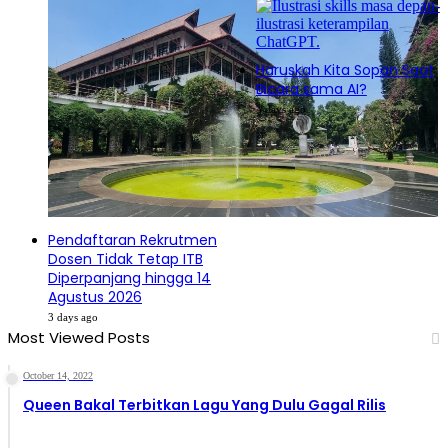
Haruskah Kita Sopan Saat
Bicara sama AI?
3 days ago
Pendaftaran Rekrutmen
Dosen Tidak Tetap ITB
Diperpanjang hingga 14
Agustus 2026
3 days ago
Most Viewed Posts
October 14, 2022
Queen Bakal Terbitkan Lagu Yang Dulu Gagal Rilis