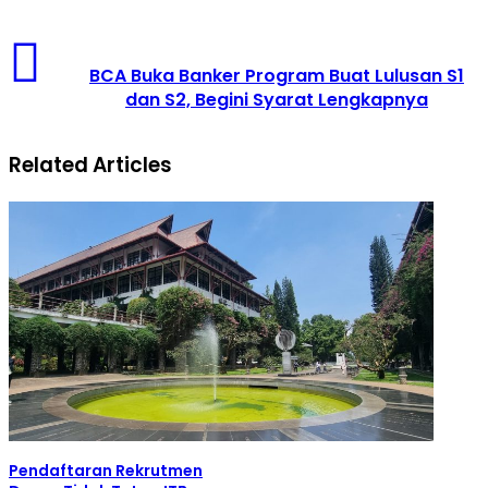
Sudah
Masuk
BCA
Platform
Buka
E-
BCA Buka Banker Program Buat Lulusan S1
Banker
Commerce
dan S2, Begini Syarat Lengkapnya
Program
Buat
Lulusan
Related Articles
S1
dan
S2,
Begini
Syarat
Lengkapnya
Pendaftaran Rekrutmen