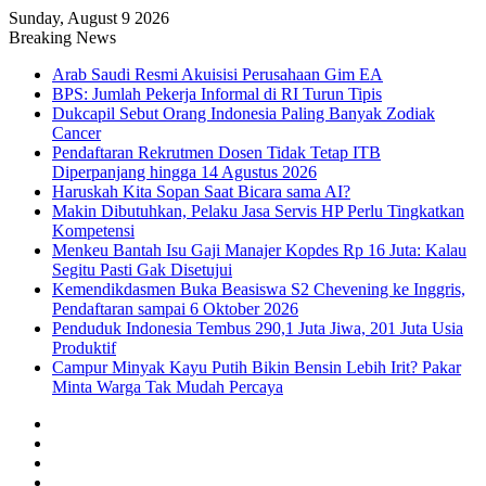
Sunday, August 9 2026
Breaking News
Arab Saudi Resmi Akuisisi Perusahaan Gim EA
BPS: Jumlah Pekerja Informal di RI Turun Tipis
Dukcapil Sebut Orang Indonesia Paling Banyak Zodiak
Cancer
Pendaftaran Rekrutmen Dosen Tidak Tetap ITB
Diperpanjang hingga 14 Agustus 2026
Haruskah Kita Sopan Saat Bicara sama AI?
Makin Dibutuhkan, Pelaku Jasa Servis HP Perlu Tingkatkan
Kompetensi
Menkeu Bantah Isu Gaji Manajer Kopdes Rp 16 Juta: Kalau
Segitu Pasti Gak Disetujui
Kemendikdasmen Buka Beasiswa S2 Chevening ke Inggris,
Pendaftaran sampai 6 Oktober 2026
Penduduk Indonesia Tembus 290,1 Juta Jiwa, 201 Juta Usia
Produktif
Campur Minyak Kayu Putih Bikin Bensin Lebih Irit? Pakar
Minta Warga Tak Mudah Percaya
Facebook
X
YouTube
Instagram