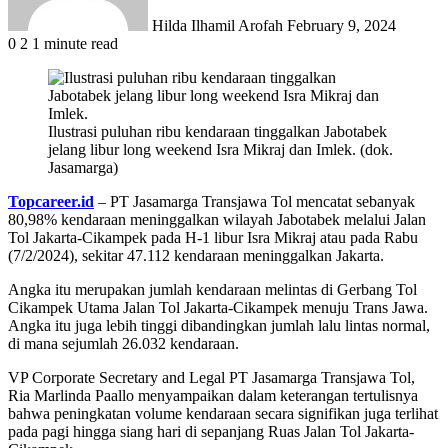
Hilda Ilhamil Arofah
February 9, 2024
0
2
1 minute read
Ilustrasi puluhan ribu kendaraan tinggalkan Jabotabek
jelang libur long weekend Isra Mikraj dan Imlek. (dok.
Jasamarga)
Topcareer.id
– PT Jasamarga Transjawa Tol mencatat sebanyak
80,98% kendaraan meninggalkan wilayah Jabotabek melalui Jalan
Tol Jakarta-Cikampek pada H-1 libur Isra Mikraj atau pada Rabu
(7/2/2024), sekitar 47.112 kendaraan meninggalkan Jakarta.
Angka itu merupakan jumlah kendaraan melintas di Gerbang Tol
Cikampek Utama Jalan Tol Jakarta-Cikampek menuju Trans Jawa.
Angka itu juga lebih tinggi dibandingkan jumlah lalu lintas normal,
di mana sejumlah 26.032 kendaraan.
VP Corporate Secretary and Legal PT Jasamarga Transjawa Tol,
Ria Marlinda Paallo menyampaikan dalam keterangan tertulisnya
bahwa peningkatan volume kendaraan secara signifikan juga terlihat
pada pagi hingga siang hari di sepanjang Ruas Jalan Tol Jakarta-