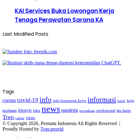
KAI Services Buka Lowongan Kerja
Tenaga Perawatan Sarana KA
Last Modified Posts
Tags
info
informasi
covid-19
corona
info lowongan kerja
kerja
karier
news
pandemi
lifestyle
kesehatan
loker
profesional
tips karier
perusahaan
Tren
virus
vaksin
© Copyright 2026, Permata Indonesia All Rights Reserved |
Proudly Hosted by
Topcareerid