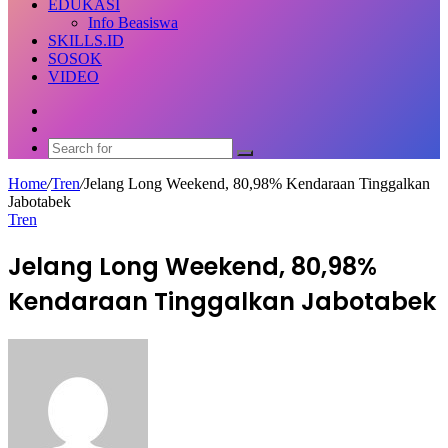
EDUKASI
Info Beasiswa
SKILLS.ID
SOSOK
VIDEO
Random
Article
Switch
skin
Search
for
Home
/
Tren
/
Jelang Long Weekend, 80,98% Kendaraan Tinggalkan
Jabotabek
Tren
Jelang Long Weekend, 80,98%
Kendaraan Tinggalkan Jabotabek
Send
an
email