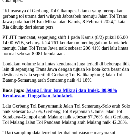
Cikampek.
“Khususnya di Gerbang Tol Cikampek Utama yang merupakan
gerbang tol utama dari wilayah Jabotabek menuju Jalan Tol Trans
Jawa pada hari H Isra Mikraj atau Kamis, 8 Februari 2024,” kata
Ria dikutip dari siaran pers.
PT JTT mencatat, sepanjang shift 1 pada Kamis (8/2) pukul 06.00-
14.00 WIB, sebanyak 24.761 kendaraan meninggalkan Jabotabek
menuju Jalan Tol Trans Jawa naik sebesar 206,41% dari lalu lintas
normal sebesar 8.081 kendaraan.
Lonjakan volume lalu lintas kendaraan juga terjadi di beberapa titik
lain di sepanjang Trans Jawa dengan tujuan ke kota-kota besar dan
destinasi wisata seperti di Gerbang Tol Kalikangkung Jalan Tol
Batang-Semarang arah Semarang naik 41,18%.
Baca juga:
Jelang Libur Isra Mikraj dan Imlek, 80,98%
Kendaraan Tinggalkan Jabotabek
Lalu Gerbang Tol Banyumanik Jalan Tol Semarang-Solo arah Solo
naik sebesar 62,77%, Gerbang Tol Kejapanan Utama Jalan Tol
Surabaya-Gempol arah Malang naik sebesar 57,76%, dan Gerbang
Tol Malang Jalan Tol Pandaan-Malang arah Malang naik 42,28%.
“Dari sampling data tersebut terlihat antusiasme masyarakat