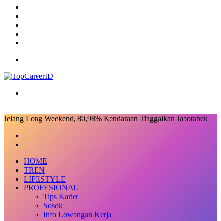
TikTok
RSS
Log
In
Random
Article
Sidebar
Menu
Search
for
Jelang Long Weekend, 80,98% Kendaraan Tinggalkan Jabotabek
Facebook
X
LinkedIn
Messenger
Messenger
Share
Previous
via
post
Next
Email
post
HOME
TREN
LIFESTYLE
PROFESIONAL
Tips Karier
Sosok
Info Lowongan Kerja