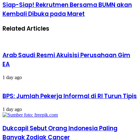
Uang
Siap-
Siap-Siap! Rekrutmen Bersama BUMN akan
Gajian
Siap!
Kembali Dibuka pada Maret
ke
Rekrutmen
Rekening
Bersama
yang
BUMN
Related Articles
Berbeda
akan
Kembali
Dibuka
pada
Maret
Arab Saudi Resmi Akuisisi Perusahaan Gim
EA
1 day ago
BPS: Jumlah Pekerja Informal di RI Turun Tipis
1 day ago
Dukcapil Sebut Orang Indonesia Paling
Banyak Zodiak Cancer