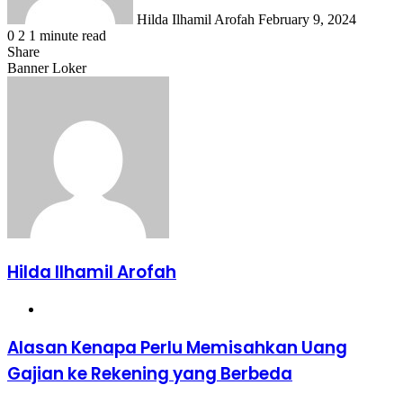
Hilda Ilhamil Arofah
February 9, 2024
0
2
1 minute read
Share
Facebook
X
LinkedIn
WhatsApp
Share
Banner Loker
via
Email
Hilda Ilhamil Arofah
Website
Alasan
Alasan Kenapa Perlu Memisahkan Uang
Kenapa
Gajian ke Rekening yang Berbeda
Perlu
Memisahkan