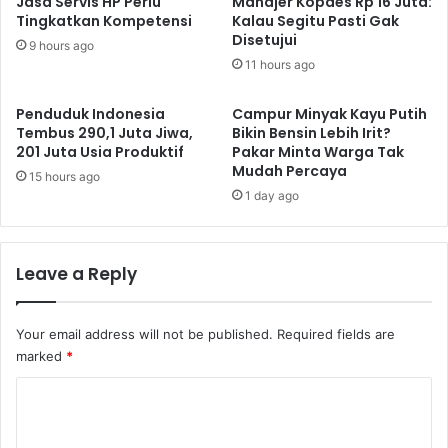
Jasa Servis HP Perlu
Manajer Kopdes Rp 16 Juta:
Tingkatkan Kompetensi
Kalau Segitu Pasti Gak
Disetujui
9 hours ago
11 hours ago
Penduduk Indonesia
Campur Minyak Kayu Putih
Tembus 290,1 Juta Jiwa,
Bikin Bensin Lebih Irit?
201 Juta Usia Produktif
Pakar Minta Warga Tak
Mudah Percaya
15 hours ago
1 day ago
Leave a Reply
Your email address will not be published.
Required fields are
marked
*
C
o