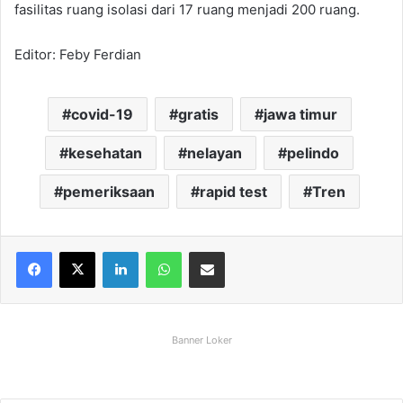
fasilitas ruang isolasi dari 17 ruang menjadi 200 ruang.
Editor: Feby Ferdian
covid-19
gratis
jawa timur
kesehatan
nelayan
pelindo
pemeriksaan
rapid test
Tren
Facebook
X
LinkedIn
WhatsApp
Share via Email
Banner Loker