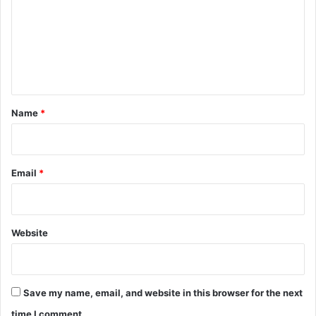
m
m
e
n
t
*
Name
*
Email
*
Website
Save my name, email, and website in this browser for the next
time I comment.