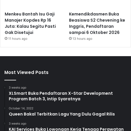
Menkeu Bantah Isu Gaji
Kemendikdasmen Buka
Manajer Kopdes Rp 16
Beasiswa S2 Chevening ke
Juta: Kalau Segitu Pasti
Inggris, Pendaftaran
Gak Disetujui
sampai 6 Oktober 2026
11 hours ago
13 hours ago
Most Viewed Posts
3 weeks ago
XLSmart Buka Pendaftaran X-Star Development
Program Batch 3, Intip Syaratnya
October 14, 2022
Queen Bakal Terbitkan Lagu Yang Dulu Gagal Rilis
3 weeks ago
KAI Services Buka Lowongan Kerja Tenaga Perawatan