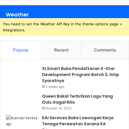
Weather
You need to set the Weather API Key in the theme options page >
Integrations.
Popular
Recent
Comments
XLSmart Buka Pendaftaran X-Star
Development Program Batch 3, Intip
Syaratnya
3 weeks ago
Queen Bakal Terbitkan Lagu Yang
Dulu Gagal Rilis
October 14, 2022
KAI Services Buka Lowongan Kerja
Tenaga Perawatan Sarana KA