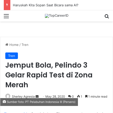
Haruskah Kita Sopan Saat Bicara sama AI?
Menu
Se
Home
/
Tren
Tren
Jemput Bola, Pelindo 3
Gelar Rapid Test di Zona
Merah
Send
Sherley Agnesia
May 28, 2020
0
1
1 minute read
Sumber foto: PT Pelabuhan Indonesia III (Persero)
an
email