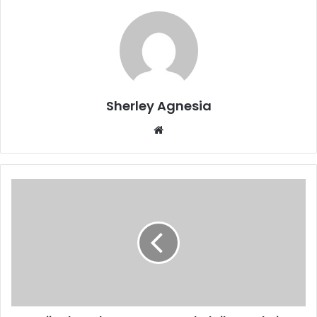
Sherley Agnesia
Website
Uji
Lab
pada
Hamster
Membuktikan
Pakai
Masker
Kurangi
Penularan