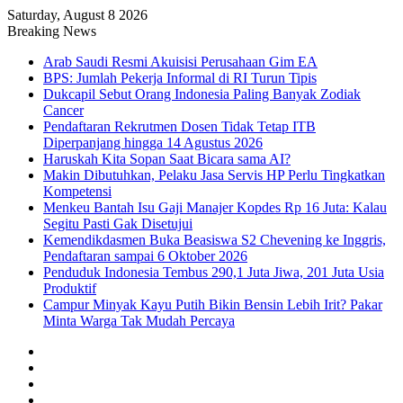
Saturday, August 8 2026
Breaking News
Arab Saudi Resmi Akuisisi Perusahaan Gim EA
BPS: Jumlah Pekerja Informal di RI Turun Tipis
Dukcapil Sebut Orang Indonesia Paling Banyak Zodiak
Cancer
Pendaftaran Rekrutmen Dosen Tidak Tetap ITB
Diperpanjang hingga 14 Agustus 2026
Haruskah Kita Sopan Saat Bicara sama AI?
Makin Dibutuhkan, Pelaku Jasa Servis HP Perlu Tingkatkan
Kompetensi
Menkeu Bantah Isu Gaji Manajer Kopdes Rp 16 Juta: Kalau
Segitu Pasti Gak Disetujui
Kemendikdasmen Buka Beasiswa S2 Chevening ke Inggris,
Pendaftaran sampai 6 Oktober 2026
Penduduk Indonesia Tembus 290,1 Juta Jiwa, 201 Juta Usia
Produktif
Campur Minyak Kayu Putih Bikin Bensin Lebih Irit? Pakar
Minta Warga Tak Mudah Percaya
Facebook
X
YouTube
Instagram