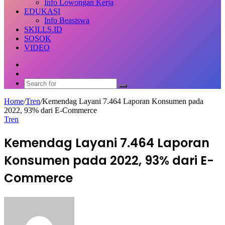
Info Lowongan Kerja
EDUKASI
Info Beasiswa
SKILLS.ID
SOSOK
VIDEO
Random
Article
Switch
skin
Search
for
Home
/
Tren
/
Kemendag Layani 7.464 Laporan Konsumen pada
2022, 93% dari E-Commerce
Tren
Kemendag Layani 7.464 Laporan
Konsumen pada 2022, 93% dari E-
Commerce
Send
an
email