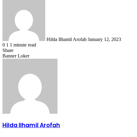
Send
an
email
Hilda Ilhamil Arofah
January 12, 2023
0
1
1 minute read
Share
Facebook
X
LinkedIn
WhatsApp
Share
Banner Loker
via
Email
Hilda Ilhamil Arofah