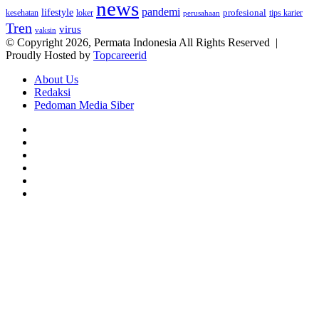
news
pandemi
lifestyle
kesehatan
loker
profesional
tips karier
perusahaan
Tren
virus
vaksin
© Copyright 2026, Permata Indonesia All Rights Reserved |
Proudly Hosted by
Topcareerid
About Us
Redaksi
Pedoman Media Siber
Facebook
X
YouTube
Instagram
TikTok
RSS
Facebook
X
LinkedIn
WhatsApp
Back
to
top
button