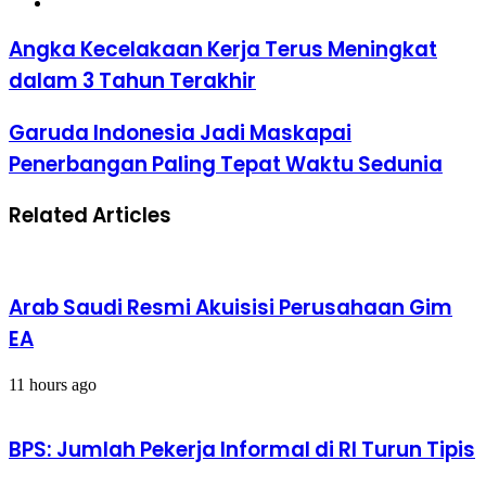
Website
Angka
Angka Kecelakaan Kerja Terus Meningkat
Kecelakaan
dalam 3 Tahun Terakhir
Kerja
Terus
Meningkat
Garuda
Garuda Indonesia Jadi Maskapai
dalam
Indonesia
Penerbangan Paling Tepat Waktu Sedunia
3
Jadi
Tahun
Maskapai
Terakhir
Penerbangan
Related Articles
Paling
Tepat
Waktu
Sedunia
Arab Saudi Resmi Akuisisi Perusahaan Gim
EA
11 hours ago
BPS: Jumlah Pekerja Informal di RI Turun Tipis