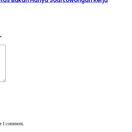
itas Bukan Hanya Soal Lowongan Kerja
*
me I comment.