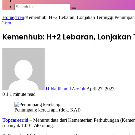
Article
Switch
skin
Search
for
Home
/
Tren
/
Kemenhub: H+2 Lebaran, Lonjakan Tertinggi Penump
Tren
Kemenhub: H+2 Lebaran, Lonjakan
Send
an
email
Hilda Ilhamil Arofah
April 27, 2023
0
1
1 minute read
Facebook
X
LinkedIn
WhatsApp
Share
via
Penumpang kereta api. (dok. KAI)
Email
Topcareer.id
– Menurut data dari Kementerian Perhubungan (Kemenhu
sebanyak 1.091.740 orang.