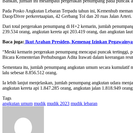
Bahkan, jumlah ini melampaui pergerakan penumpang pada puncak aru
Pada Posko Angkutan Lebaran Terpadu tahun ini, Kemenhub memantau
Daop/Divre perkeretaapian, 42 Gerbang Tol dan 20 ruas Jalan Arteri.
Dari total pergerakan penumpang di H+2 kemarin, jumlah penumpang 
239.534 orang, angkutan kereta api 203.419 orang, dan angkutan laut
Baca juga:
Ikut Arahan Presiden, Kemenag Izinkan Pegawainy
“Meski kemarin pergerakan penumpang mencapai puncak tertinggi, penan
Bicara Kementerian Perhubungan Adita Irawati dalam keerangan res
Sementara itu, jumlah penumpang angkutan umum secara kumulatif m
lalu sebesar 8.856.512 orang.
Ia lebih lanjut menjelaskan, jumlah penumpang angkutan udara menja
angkutan kereta api 1.847.285 orang, angkutan jalan 1.818.949 orang
Tags
angkutan umum
mudik
mudik 2023
mudik lebaran
Send
an
email