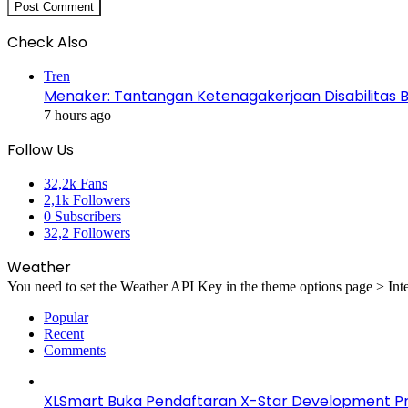
Check Also
Close
Tren
Menaker: Tantangan Ketenagakerjaan Disabilitas 
7 hours ago
Follow Us
32,2k
Fans
2,1k
Followers
0
Subscribers
32,2
Followers
Weather
You need to set the Weather API Key in the theme options page > Inte
Popular
Recent
Comments
XLSmart Buka Pendaftaran X-Star Development Pro