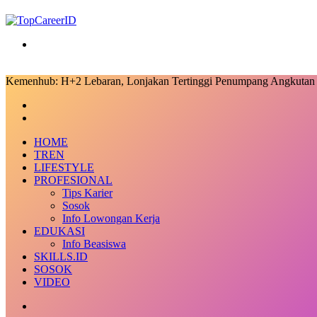
Search
for
Kemenhub: H+2 Lebaran, Lonjakan Tertinggi Penumpang Angkut
Facebook
X
LinkedIn
Messenger
Messenger
Share
Previous
via
post
Next
Email
post
HOME
TREN
LIFESTYLE
PROFESIONAL
Tips Karier
Sosok
Info Lowongan Kerja
EDUKASI
Info Beasiswa
SKILLS.ID
SOSOK
VIDEO
Random