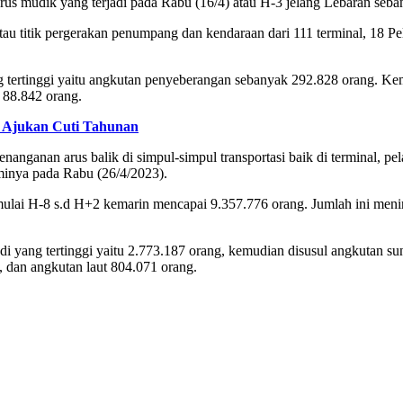
s mudik yang terjadi pada Rabu (16/4) atau H-3 jelang Lebaran seba
 titik pergerakan penumpang dan kendaraan dari 111 terminal, 18 P
tertinggi yaitu angkutan penyeberangan sebanyak 292.828 orang. Kem
 88.842 orang.
a Ajukan Cuti Tahunan
ganan arus balik di simpul-simpul transportasi baik di terminal, pela
minya pada Rabu (26/4/2023).
ulai H-8 s.d H+2 kemarin mencapai 9.357.776 orang. Jumlah ini meni
di yang tertinggi yaitu 2.773.187 orang, kemudian disusul angkutan 
, dan angkutan laut 804.071 orang.