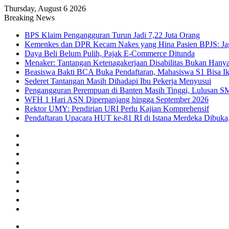
Thursday, August 6 2026
Breaking News
BPS Klaim Pengangguran Turun Jadi 7,22 Juta Orang
Kemenkes dan DPR Kecam Nakes yang Hina Pasien BPJS: Jaga
Daya Beli Belum Pulih, Pajak E-Commerce Ditunda
Menaker: Tantangan Ketenagakerjaan Disabilitas Bukan Hany
Beasiswa Bakti BCA Buka Pendaftaran, Mahasiswa S1 Bisa Ik
Sederet Tantangan Masih Dihadapi Ibu Pekerja Menyusui
Pengangguran Perempuan di Banten Masih Tinggi, Lulusan S
WFH 1 Hari ASN Diperpanjang hingga September 2026
Rektor UMY: Pendirian URI Perlu Kajian Komprehensif
Pendaftaran Upacara HUT ke-81 RI di Istana Merdeka Dibuka,
Facebook
X
YouTube
Instagram
TikTok
RSS
Log
In
Random
Article
Sidebar
Menu