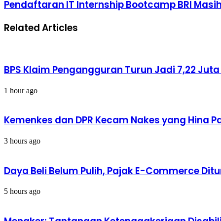
Pendaftaran
Pendaftaran IT Internship Bootcamp BRI Masih
Kantor
IT
Sebelah
Internship
Mana
Related Articles
Bootcamp
yang
BRI
Bikin
Masih
Fokus
Buka
Kerja?
Hingga
BPS Klaim Pengangguran Turun Jadi 7,22 Jut
2
Mei,
Cek
1 hour ago
Syaratnya
Kemenkes dan DPR Kecam Nakes yang Hina Pas
3 hours ago
Daya Beli Belum Pulih, Pajak E-Commerce Dit
5 hours ago