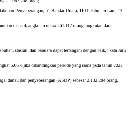
nyak 1.067.208 orang.
elabuhan Penyeberangan, 51 Bandar Udara, 110 Pelabuhan Laut, 13
udian disusul, angkutan udara 267.117 orang, angkutan darat
buhan, stasiun, dan bandara dapat tertangani dengan baik,” kata Juru
ngkat 5.06% jika dibandingkan periode yang sama pada tahun 2022
sungai danau dan penyeberangan (ASDP) sebesar 2.132.284 orang,