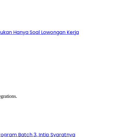
Bukan Hanya Soal Lowongan Kerja
grations.
gram Batch 3, Intip Syaratnya