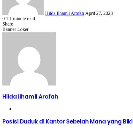
Hilda Ilhamil Arofah
April 27, 2023
0
1
1 minute read
Facebook
X
LinkedIn
WhatsApp
Share
Share
via
Facebook
X
LinkedIn
WhatsApp
Share
Banner Loker
Email
via
Email
Hilda Ilhamil Arofah
Website
Posisi
Posisi Duduk di Kantor Sebelah Mana yang Biki
Duduk
di