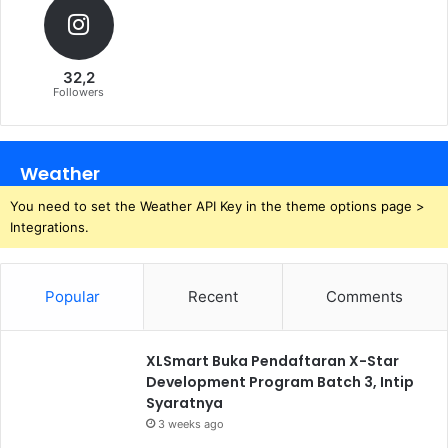
32,2
Followers
Weather
You need to set the Weather API Key in the theme options page >
Integrations.
Popular
Recent
Comments
XLSmart Buka Pendaftaran X-Star
Development Program Batch 3, Intip
Syaratnya
3 weeks ago