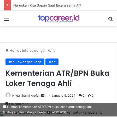
Haruskah Kita Sopan Saat Bicara sama AI?
Menu
Se
Home
/
Info Lowongan Kerja
Info Lowongan Kerja
Tren
Kementerian ATR/BPN Buka
Loker Tenaga Ahli
Send
Hilda Ilhamil Arofah
January 5, 2024
0
2
an
1 minute read
Ilustrasi kementerian ATR/BPN buka loker untuk tenaga ahli.
email
(Instagram/Pusdatin Kementerian ATR/BPN)