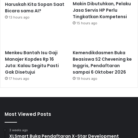
Makin Dibutuhkan, Pelaku
Haruskah Kita Sopan Saat
Jasa Servis HP Perlu
Bicara sama AI?
Tingkatkan Kompetensi
13 hours ago
15 hours ago
Menkeu Bantah Isu Gaji
Kemendikdasmen Buka
Manajer Kopdes Rp 16
Beasiswa S2 Chevening ke
Juta: Kalau Segitu Pasti
Inggris, Pendaftaran
Gak Disetujui
sampai 6 Oktober 2026
17 hours ago
19 hours ago
Most Viewed Posts
3 weeks ago
XLSmart Buka Pendaftaran X-Star Development