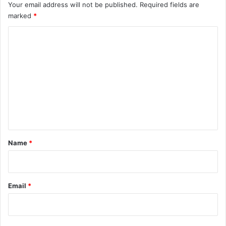
Your email address will not be published.
Required fields are
marked
*
C
o
m
m
e
n
t
*
Name
*
Email
*