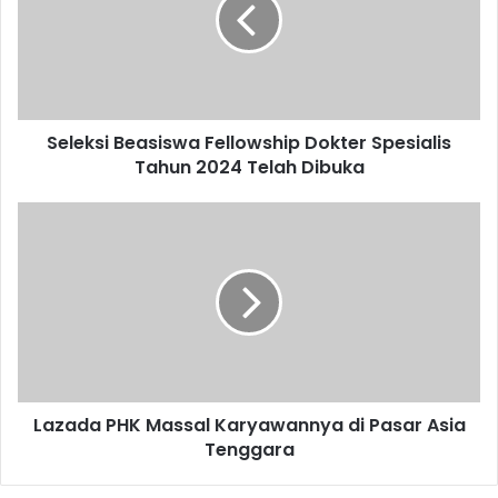
Dokter
Spesialis
Tahun
2024
Telah
Dibuka
Seleksi Beasiswa Fellowship Dokter Spesialis
Tahun 2024 Telah Dibuka
Lazada
PHK
Massal
Karyawannya
di
Pasar
Asia
Tenggara
Lazada PHK Massal Karyawannya di Pasar Asia
Tenggara