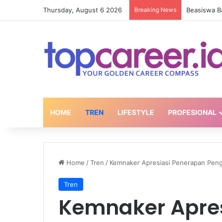
Thursday, August 6 2026
Breaking News
Sederet Ta
HOME
TREN
LIFESTYLE
PROFESIONAL
Home
/
Tren
/
Kemnaker Apresiasi Penerapan Peng
Tren
Kemnaker Apre