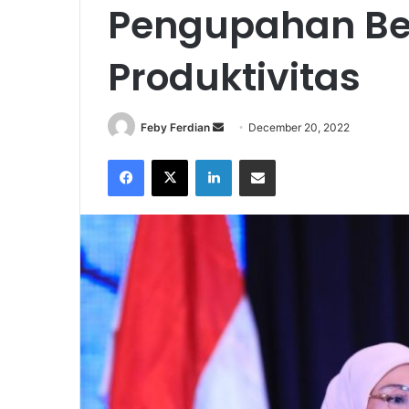
Pengupahan Be
Produktivitas
Send
Feby Ferdian
December 20, 2022
an
Facebook
X
LinkedIn
Share via Email
email