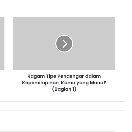
Ragam
Tipe
Pendengar
dalam
Kepemimpinan,
Kamu
yang
Mana?
(Bagian
Ragam Tipe Pendengar dalam
1)
Kepemimpinan, Kamu yang Mana?
(Bagian 1)