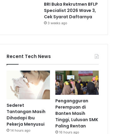
BRI Buka Rekrutmen BFLP
Specialist 2026 Wave 3,
Cek Syarat Daftarnya
3 weeks ago
Recent Tech News
Pengangguran
Sederet
Perempuan di
Tantangan Masih
Banten Masih
Dihadapi Ibu
Tinggi, Lulusan SMK
Pekerja Menyusui
Paling Rentan
14 hours ago
16 hours ago