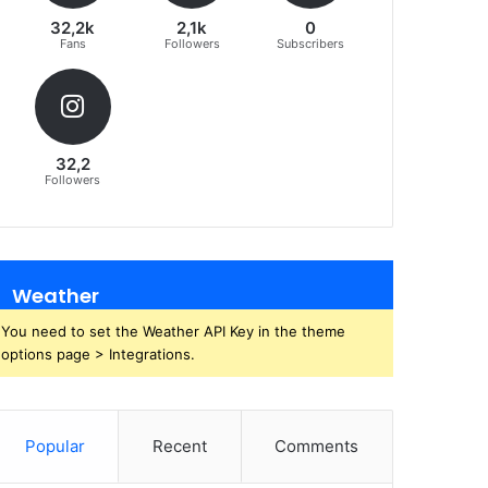
32,2k
2,1k
0
Fans
Followers
Subscribers
32,2
Followers
Weather
You need to set the Weather API Key in the theme
options page > Integrations.
Popular
Recent
Comments