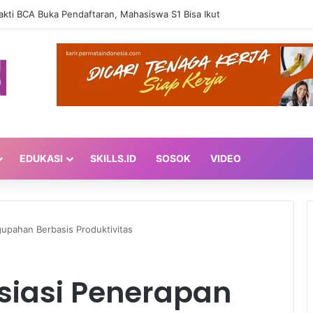
ntangan Masih Dihadapi Ibu Pekerja Menyusui
EDUKASI
SKILLS.ID
SOSOK
VIDEO
upahan Berbasis Produktivitas
siasi Penerapan