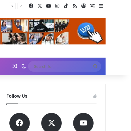
Facebook
X
YouTube
Instagram
TikTok
RSS
Log In
Random Article
Sidebar
Random Article
Switch skin
Search
for
Follow Us