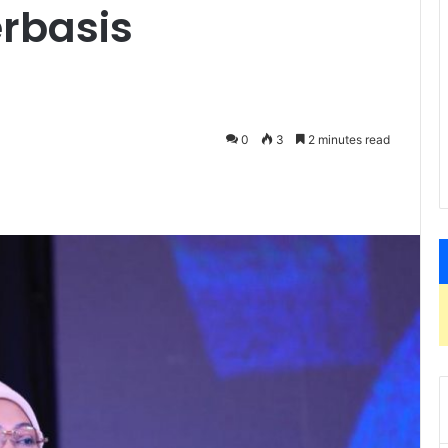
rbasis
0
3
2 minutes read