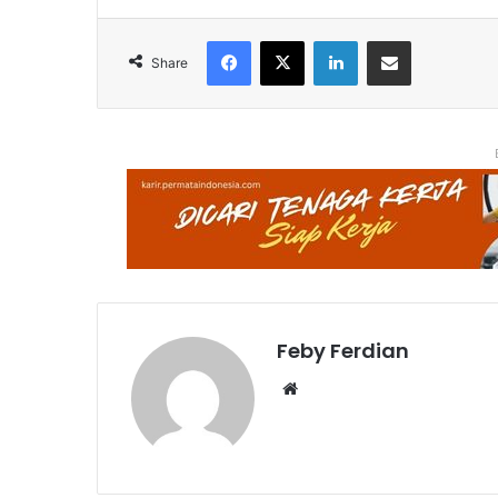
Facebook
X
LinkedIn
Share via Email
Share
Feby Ferdian
Website