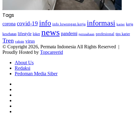
Tags
info
informasi
covid-19
corona
info lowongan kerja
kerja
karier
news
pandemi
lifestyle
kesehatan
loker
profesional
tips karier
perusahaan
Tren
virus
vaksin
© Copyright 2026, Permata Indonesia All Rights Reserved |
Proudly Hosted by
Topcareerid
About Us
Redaksi
Pedoman Media Siber
Facebook
X
YouTube
Instagram
TikTok
RSS
Back