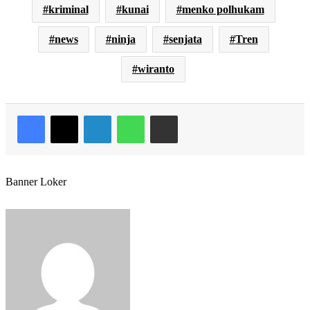
kriminal
kunai
menko polhukam
news
ninja
senjata
Tren
wiranto
Facebook
X
LinkedIn
WhatsApp
Share via Email
Banner Loker