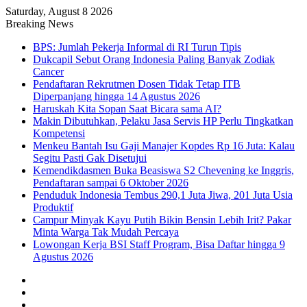
Saturday, August 8 2026
Breaking News
BPS: Jumlah Pekerja Informal di RI Turun Tipis
Dukcapil Sebut Orang Indonesia Paling Banyak Zodiak
Cancer
Pendaftaran Rekrutmen Dosen Tidak Tetap ITB
Diperpanjang hingga 14 Agustus 2026
Haruskah Kita Sopan Saat Bicara sama AI?
Makin Dibutuhkan, Pelaku Jasa Servis HP Perlu Tingkatkan
Kompetensi
Menkeu Bantah Isu Gaji Manajer Kopdes Rp 16 Juta: Kalau
Segitu Pasti Gak Disetujui
Kemendikdasmen Buka Beasiswa S2 Chevening ke Inggris,
Pendaftaran sampai 6 Oktober 2026
Penduduk Indonesia Tembus 290,1 Juta Jiwa, 201 Juta Usia
Produktif
Campur Minyak Kayu Putih Bikin Bensin Lebih Irit? Pakar
Minta Warga Tak Mudah Percaya
Lowongan Kerja BSI Staff Program, Bisa Daftar hingga 9
Agustus 2026
Facebook
X
YouTube