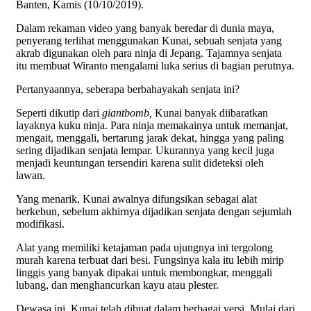
Banten, Kamis (10/10/2019).
Dalam rekaman video yang banyak beredar di dunia maya,
penyerang terlihat menggunakan Kunai, sebuah senjata yang
akrab digunakan oleh para ninja di Jepang. Tajamnya senjata
itu membuat Wiranto mengalami luka serius di bagian perutnya.
Pertanyaannya, seberapa berbahayakah senjata ini?
Seperti dikutip dari
giantbomb,
Kunai banyak diibaratkan
layaknya kuku ninja. Para ninja memakainya untuk memanjat,
mengait, menggali, bertarung jarak dekat, hingga yang paling
sering dijadikan senjata lempar. Ukurannya yang kecil juga
menjadi keuntungan tersendiri karena sulit dideteksi oleh
lawan.
Yang menarik, Kunai awalnya difungsikan sebagai alat
berkebun, sebelum akhirnya dijadikan senjata dengan sejumlah
modifikasi.
Alat yang memiliki ketajaman pada ujungnya ini tergolong
murah karena terbuat dari besi. Fungsinya kala itu lebih mirip
linggis yang banyak dipakai untuk membongkar, menggali
lubang, dan menghancurkan kayu atau plester.
Dewasa ini, Kunai telah dibuat dalam berbagai versi. Mulai dari