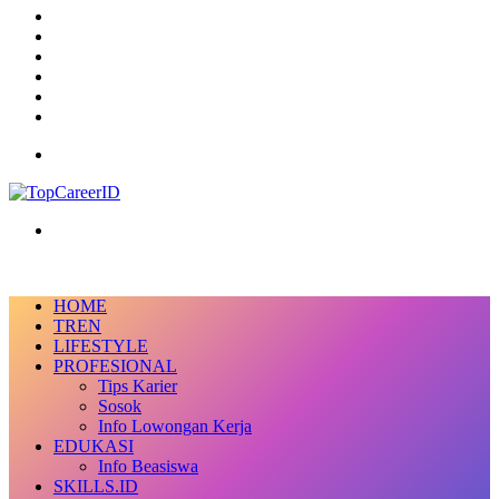
Instagram
TikTok
RSS
Log
In
Random
Article
Sidebar
Menu
Search
for
HOME
TREN
LIFESTYLE
PROFESIONAL
Tips Karier
Sosok
Info Lowongan Kerja
EDUKASI
Info Beasiswa
SKILLS.ID