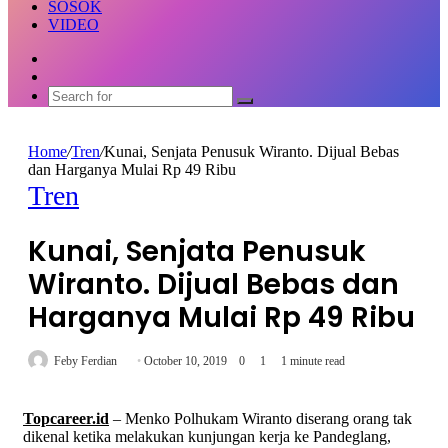
SOSOK
VIDEO
Random
Article
Switch
skin
Search
for
Home
/
Tren
/
Kunai, Senjata Penusuk Wiranto. Dijual Bebas
dan Harganya Mulai Rp 49 Ribu
Tren
Kunai, Senjata Penusuk
Wiranto. Dijual Bebas dan
Harganya Mulai Rp 49 Ribu
Send
Feby Ferdian
October 10, 2019
0
1
1 minute read
an
email
Topcareer.id
– Menko Polhukam Wiranto diserang orang tak
dikenal ketika melakukan kunjungan kerja ke Pandeglang,