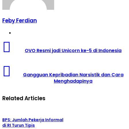
Feby Ferdian
Website
OVO
Resmi
OVO Resmi jadi Unicorn ke-5 di Indonesia
jadi
Unicorn
ke-
Gangguan
5
Kepribadian
di
Gangguan Kepribadian Narsistik dan Cara
Narsistik
Indonesia
Menghadapinya
dan
Cara
Menghadapinya
Related Articles
BPS: Jumlah Pekerja Informal
di RI Turun Tipis