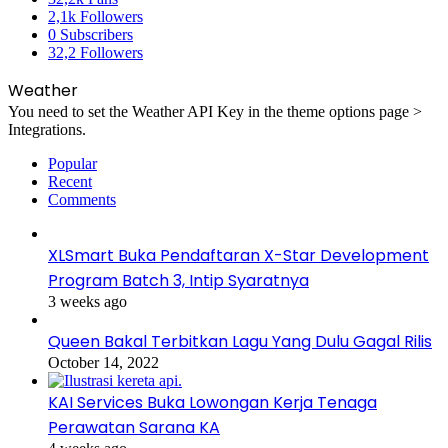
2,1k
Followers
0
Subscribers
32,2
Followers
Weather
You need to set the Weather API Key in the theme options page >
Integrations.
Popular
Recent
Comments
XLSmart Buka Pendaftaran X-Star Development
Program Batch 3, Intip Syaratnya
3 weeks ago
Queen Bakal Terbitkan Lagu Yang Dulu Gagal Rilis
October 14, 2022
KAI Services Buka Lowongan Kerja Tenaga
Perawatan Sarana KA