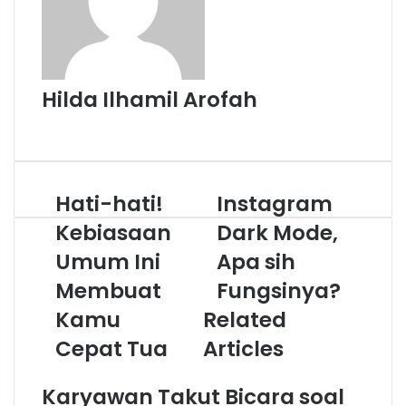
Hilda Ilhamil Arofah
Website
Hati-hati!
Instagram
Hati-
Instagram
hati!
Dark
Kebiasaan
Dark Mode,
Kebiasaan
Mode,
Umum
Umum Ini
Apa
Apa sih
Ini
sih
Membuat
Fungsinya?
Membuat
Fungsinya?
Kamu
Kamu
Related
Cepat
Cepat Tua
Articles
Tua
Karyawan Takut Bicara soal