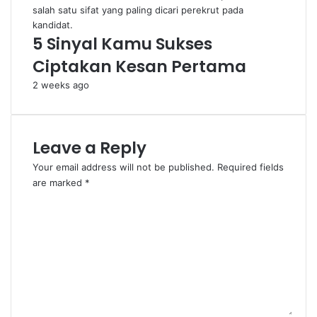
5 Sinyal Kamu Sukses
Ciptakan Kesan Pertama
2 weeks ago
Leave a Reply
Your email address will not be published.
Required fields
are marked
*
C
o
m
m
e
n
t
*