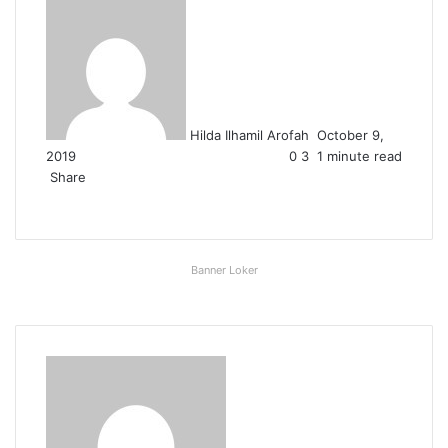
Send
an
email
Hilda Ilhamil Arofah
October 9,
2019
0
3
1 minute read
Share
Facebook
X
LinkedIn
WhatsApp
Share
via
Email
Banner Loker