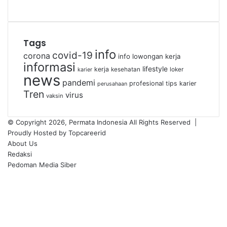
Tags
info
covid-19
corona
info lowongan kerja
informasi
lifestyle
kerja
kesehatan
loker
karier
news
pandemi
profesional
tips karier
perusahaan
Tren
virus
vaksin
© Copyright 2026, Permata Indonesia All Rights Reserved |
Proudly Hosted by
Topcareerid
About Us
Redaksi
Pedoman Media Siber
Facebook
X
YouTube
Instagram
TikTok