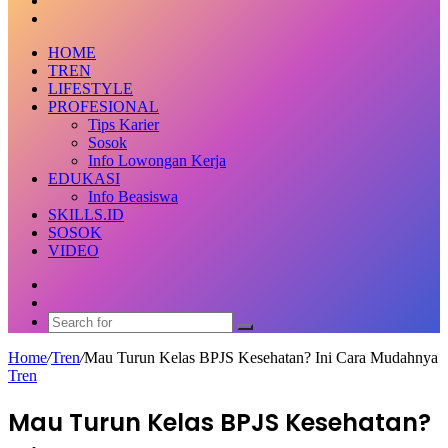
via
post
Next
Email
post
HOME
TREN
LIFESTYLE
PROFESIONAL
Tips Karier
Sosok
Info Lowongan Kerja
EDUKASI
Info Beasiswa
SKILLS.ID
SOSOK
VIDEO
Random
Article
Switch
skin
Search
for
Home
/
Tren
/
Mau Turun Kelas BPJS Kesehatan? Ini Cara Mudahnya
Tren
Mau Turun Kelas BPJS Kesehatan?