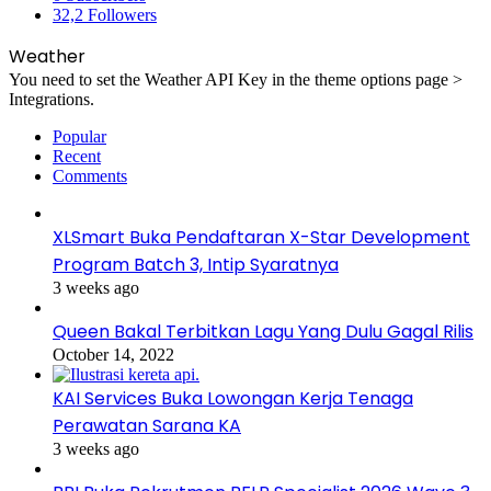
32,2
Followers
Weather
You need to set the Weather API Key in the theme options page >
Integrations.
Popular
Recent
Comments
XLSmart Buka Pendaftaran X-Star Development
Program Batch 3, Intip Syaratnya
3 weeks ago
Queen Bakal Terbitkan Lagu Yang Dulu Gagal Rilis
October 14, 2022
KAI Services Buka Lowongan Kerja Tenaga
Perawatan Sarana KA
3 weeks ago