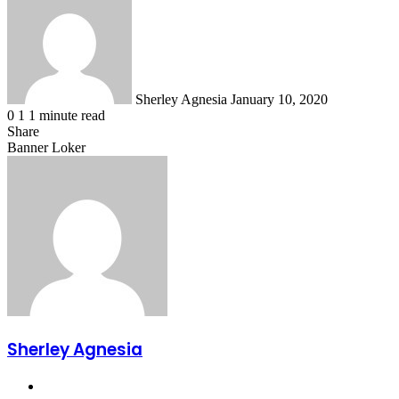
an
email
Sherley Agnesia
January 10, 2020
0
1
1 minute read
Share
Facebook
X
LinkedIn
WhatsApp
Share
Banner Loker
via
Email
Sherley Agnesia
Website