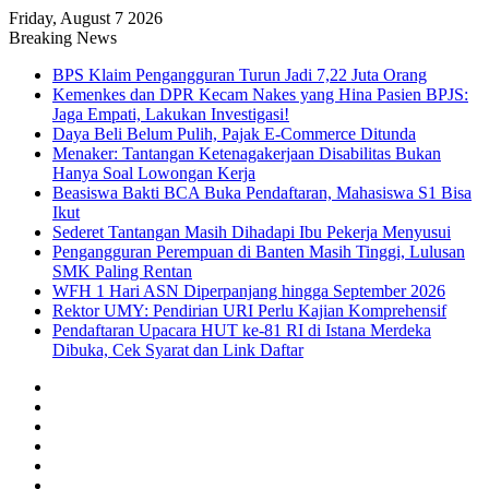
Friday, August 7 2026
Breaking News
BPS Klaim Pengangguran Turun Jadi 7,22 Juta Orang
Kemenkes dan DPR Kecam Nakes yang Hina Pasien BPJS:
Jaga Empati, Lakukan Investigasi!
Daya Beli Belum Pulih, Pajak E-Commerce Ditunda
Menaker: Tantangan Ketenagakerjaan Disabilitas Bukan
Hanya Soal Lowongan Kerja
Beasiswa Bakti BCA Buka Pendaftaran, Mahasiswa S1 Bisa
Ikut
Sederet Tantangan Masih Dihadapi Ibu Pekerja Menyusui
Pengangguran Perempuan di Banten Masih Tinggi, Lulusan
SMK Paling Rentan
WFH 1 Hari ASN Diperpanjang hingga September 2026
Rektor UMY: Pendirian URI Perlu Kajian Komprehensif
Pendaftaran Upacara HUT ke-81 RI di Istana Merdeka
Dibuka, Cek Syarat dan Link Daftar
Facebook
X
YouTube
Instagram
TikTok
RSS