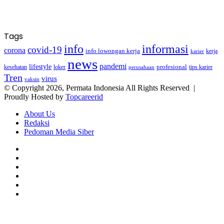
Tags
info
informasi
covid-19
corona
info lowongan kerja
kerja
karier
news
pandemi
lifestyle
kesehatan
loker
profesional
tips karier
perusahaan
Tren
virus
vaksin
© Copyright 2026, Permata Indonesia All Rights Reserved |
Proudly Hosted by
Topcareerid
About Us
Redaksi
Pedoman Media Siber
Facebook
X
YouTube
Instagram
TikTok
RSS
Facebook
X
LinkedIn
WhatsApp
Back
to