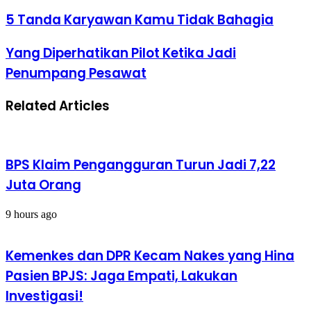
5
5 Tanda Karyawan Kamu Tidak Bahagia
Tanda
Karyawan
Yang
Yang Diperhatikan Pilot Ketika Jadi
Kamu
Diperhatikan
Tidak
Penumpang Pesawat
Pilot
Bahagia
Ketika
Jadi
Related Articles
Penumpang
Pesawat
BPS Klaim Pengangguran Turun Jadi 7,22
Juta Orang
9 hours ago
Kemenkes dan DPR Kecam Nakes yang Hina
Pasien BPJS: Jaga Empati, Lakukan
Investigasi!