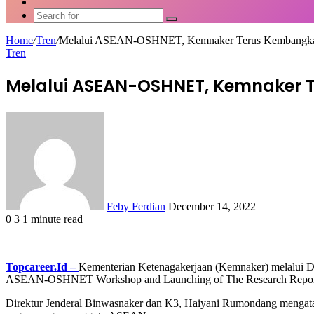
Article
Switch
skin
Search
for
Home
/
Tren
/
Melalui ASEAN-OSHNET, Kemnaker Terus Kembangk
Tren
Melalui ASEAN-OSHNET, Kemnaker 
Send
an
email
Feby Ferdian
December 14, 2022
0
3
1 minute read
Facebook
X
LinkedIn
WhatsApp
Share
via
Email
Topcareer.Id –
Kementerian Ketenagakerjaan (Kemnaker) melalui D
ASEAN-OSHNET Workshop and Launching of The Research Report on Ec
Direktur Jenderal Binwasnaker dan K3, Haiyani Rumondang mengatak