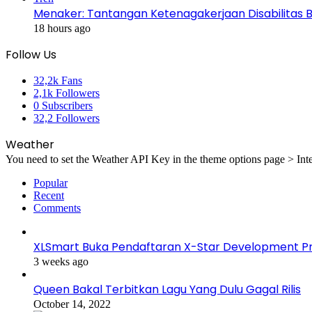
Menaker: Tantangan Ketenagakerjaan Disabilitas 
18 hours ago
Follow Us
32,2k
Fans
2,1k
Followers
0
Subscribers
32,2
Followers
Weather
You need to set the Weather API Key in the theme options page > Inte
Popular
Recent
Comments
XLSmart Buka Pendaftaran X-Star Development Pro
3 weeks ago
Queen Bakal Terbitkan Lagu Yang Dulu Gagal Rilis
October 14, 2022