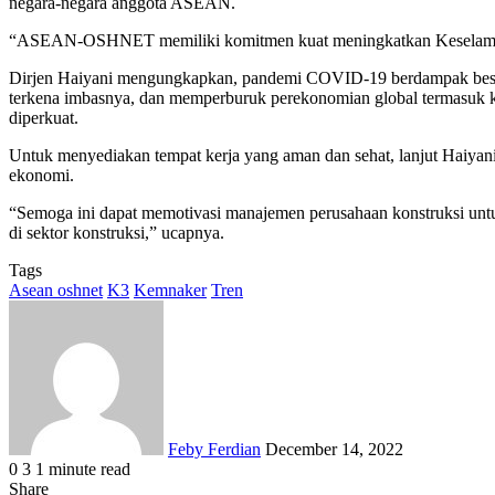
negara-negara anggota ASEAN.
“ASEAN-OSHNET memiliki komitmen kuat meningkatkan Keselamatan 
Dirjen Haiyani mengungkapkan, pandemi COVID-19 berdampak besar pad
terkena imbasnya, dan memperburuk perekonomian global termasuk ka
diperkuat.
Untuk menyediakan tempat kerja yang aman dan sehat, lanjut Haiyan
ekonomi.
“Semoga ini dapat memotivasi manajemen perusahaan konstruksi unt
di sektor konstruksi,” ucapnya.
Tags
Asean oshnet
K3
Kemnaker
Tren
Send
an
email
Feby Ferdian
December 14, 2022
0
3
1 minute read
Facebook
X
LinkedIn
WhatsApp
Share
Share