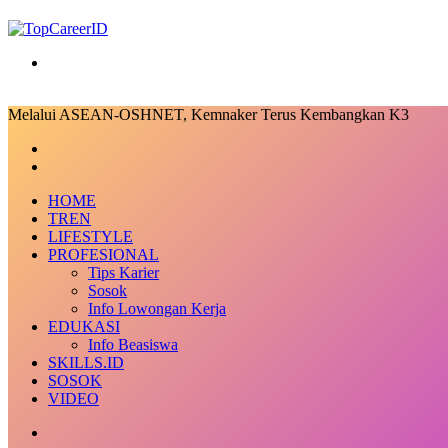
Search
for
Melalui ASEAN-OSHNET, Kemnaker Terus Kembangkan K3
Facebook
X
LinkedIn
Messenger
Messenger
Share
Previous
via
post
Next
Email
post
HOME
TREN
LIFESTYLE
PROFESIONAL
Tips Karier
Sosok
Info Lowongan Kerja
EDUKASI
Info Beasiswa
SKILLS.ID
SOSOK
VIDEO
Random