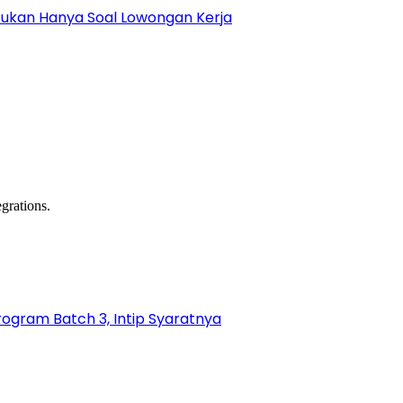
Bukan Hanya Soal Lowongan Kerja
grations.
gram Batch 3, Intip Syaratnya