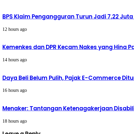
Kesehatan,
untuk
Minat?
Mencari
Tahu
BPS Klaim Pengangguran Turun Jadi 7,22 Jut
12 hours ago
Kemenkes dan DPR Kecam Nakes yang Hina Pas
14 hours ago
Daya Beli Belum Pulih, Pajak E-Commerce Dit
16 hours ago
Menaker: Tantangan Ketenagakerjaan Disabil
18 hours ago
Leave a Reply