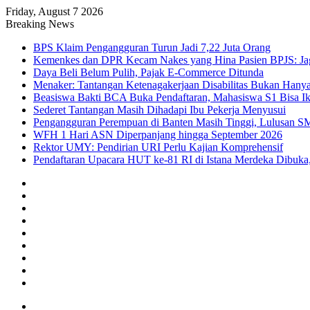
Friday, August 7 2026
Breaking News
BPS Klaim Pengangguran Turun Jadi 7,22 Juta Orang
Kemenkes dan DPR Kecam Nakes yang Hina Pasien BPJS: Jaga
Daya Beli Belum Pulih, Pajak E-Commerce Ditunda
Menaker: Tantangan Ketenagakerjaan Disabilitas Bukan Hany
Beasiswa Bakti BCA Buka Pendaftaran, Mahasiswa S1 Bisa Ik
Sederet Tantangan Masih Dihadapi Ibu Pekerja Menyusui
Pengangguran Perempuan di Banten Masih Tinggi, Lulusan S
WFH 1 Hari ASN Diperpanjang hingga September 2026
Rektor UMY: Pendirian URI Perlu Kajian Komprehensif
Pendaftaran Upacara HUT ke-81 RI di Istana Merdeka Dibuka,
Facebook
X
YouTube
Instagram
TikTok
RSS
Log
In
Random
Article
Sidebar
Menu