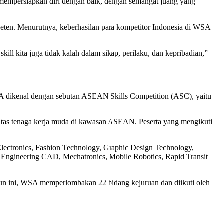
lah mempersiapkan diri dengan baik, dengan semangat juang yang
ten. Menurutnya, keberhasilan para kompetitor Indonesia di WSA
kill kita juga tidak kalah dalam sikap, perilaku, dan kepribadian,”
A dikenal dengan sebutan ASEAN Skills Competition (ASC), yaitu
litas tenaga kerja muda di kawasan ASEAN. Peserta yang mengikuti
lectronics, Fashion Technology, Graphic Design Technology,
al Engineering CAD, Mechatronics, Mobile Robotics, Rapid Transit
un ini, WSA memperlombakan 22 bidang kejuruan dan diikuti oleh