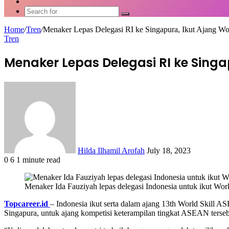
Article
Switch
skin
Search
for
Home
/
Tren
/
Menaker Lepas Delegasi RI ke Singapura, Ikut Ajang W
Tren
Menaker Lepas Delegasi RI ke Singap
Send
an
email
Hilda Ilhamil Arofah
July 18, 2023
0
6
1 minute read
Facebook
X
LinkedIn
WhatsApp
Share
via
Menaker Ida Fauziyah lepas delegasi Indonesia untuk ikut Wo
Email
Topcareer.id
– Indonesia ikut serta dalam ajang 13th World Skill 
Singapura, untuk ajang kompetisi keterampilan tingkat ASEAN terseb