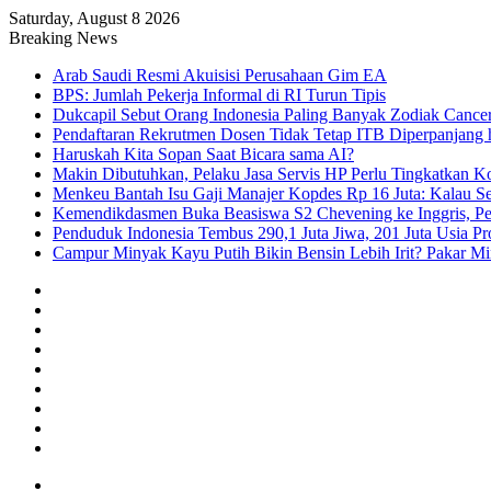
Saturday, August 8 2026
Breaking News
Arab Saudi Resmi Akuisisi Perusahaan Gim EA
BPS: Jumlah Pekerja Informal di RI Turun Tipis
Dukcapil Sebut Orang Indonesia Paling Banyak Zodiak Cance
Pendaftaran Rekrutmen Dosen Tidak Tetap ITB Diperpanjang 
Haruskah Kita Sopan Saat Bicara sama AI?
Makin Dibutuhkan, Pelaku Jasa Servis HP Perlu Tingkatkan K
Menkeu Bantah Isu Gaji Manajer Kopdes Rp 16 Juta: Kalau Seg
Kemendikdasmen Buka Beasiswa S2 Chevening ke Inggris, Pe
Penduduk Indonesia Tembus 290,1 Juta Jiwa, 201 Juta Usia Pr
Campur Minyak Kayu Putih Bikin Bensin Lebih Irit? Pakar M
Facebook
X
YouTube
Instagram
TikTok
RSS
Log
In
Random
Article
Sidebar
Menu