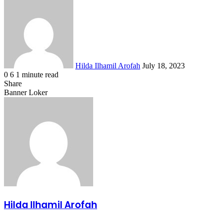
Send
an
email
Hilda Ilhamil Arofah
July 18, 2023
0
6
1 minute read
Facebook
X
LinkedIn
WhatsApp
Share
Share
via
Facebook
X
LinkedIn
WhatsApp
Share
Banner Loker
Email
via
Email
Hilda Ilhamil Arofah