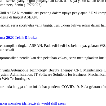
elalui seleksi yang begitu panjang dan ketat, dan saya yakin kalian te
ran pers, Senin (17/7/2023).
Skill ASEAN memiliki arti penting dalam upaya penyiapan SDM kompe
onesia di tingkat ASEAN.
onal, serta sportivitas yang tinggi. Tunjukkan bahwa selain dalam hal s
ana 2023 Telah Dibuka
terampilan tingkat ASEAN. Pada edisi-edisi sebelumnya, gelaran WS
un sekali.
empromosikan pendidikan dan pelatihan vokasi, serta meningkatkan kua
an yaitu Automobile Technology, Beauty Therapy, CNC Maintenance, E
 System Administration, IT Software Solutions for Business, Mechanic
an Web Technologies.
rtunda hingga tahun ini akibat pandemi COVID-19. Pada gelaran tah
naker
menaker ida fauziyah
world skill asean