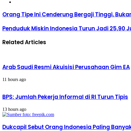
Website
Orang
Orang Tipe Ini Cenderung Bergaji Tinggi, Buka
Tipe
Ini
Penduduk
Penduduk Miskin Indonesia Turun Jadi 25,90 Ju
Cenderung
Miskin
Bergaji
Indonesia
Tinggi,
Related Articles
Turun
Bukan
Jadi
yang
25,90
Egois
Juta
Orang,
Arab Saudi Resmi Akuisisi Perusahaan Gim EA
Ini
5
Provinsi
11 hours ago
Peringkat
Atas
BPS: Jumlah Pekerja Informal di RI Turun Tipis
13 hours ago
Dukcapil Sebut Orang Indonesia Paling Banya