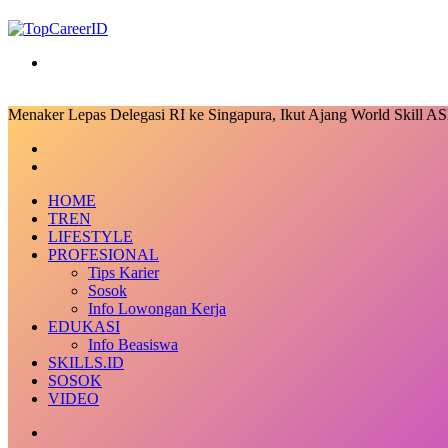
Search
for
Menaker Lepas Delegasi RI ke Singapura, Ikut Ajang World Skill 
Facebook
X
LinkedIn
Messenger
Messenger
Share
Previous
via
post
Next
Email
post
HOME
TREN
LIFESTYLE
PROFESIONAL
Tips Karier
Sosok
Info Lowongan Kerja
EDUKASI
Info Beasiswa
SKILLS.ID
SOSOK
VIDEO
Random