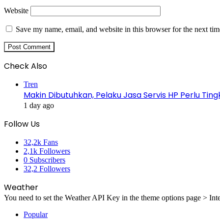
Website
Save my name, email, and website in this browser for the next ti
Check Also
Close
Tren
Makin Dibutuhkan, Pelaku Jasa Servis HP Perlu Ti
1 day ago
Follow Us
32,2k
Fans
2,1k
Followers
0
Subscribers
32,2
Followers
Weather
You need to set the Weather API Key in the theme options page > Inte
Popular