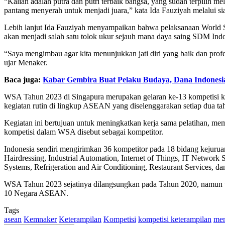
“Kalian adalah putra dan putri terbaik bangsa, yang sudah terpilih m
pantang menyerah untuk menjadi juara,” kata Ida Fauziyah melalui sia
Lebih lanjut Ida Fauziyah menyampaikan bahwa pelaksanaan World 
akan menjadi salah satu tolok ukur sejauh mana daya saing SDM Ind
“Saya mengimbau agar kita menunjukkan jati diri yang baik dan profesi
ujar Menaker.
Baca juga:
Kabar Gembira Buat Pelaku Budaya, Dana Indonesi
WSA Tahun 2023 di Singapura merupakan gelaran ke-13 kompetisi ke
kegiatan rutin di lingkup ASEAN yang diselenggarakan setiap dua tah
Kegiatan ini bertujuan untuk meningkatkan kerja sama pelatihan, m
kompetisi dalam WSA disebut sebagai kompetitor.
Indonesia sendiri mengirimkan 36 kompetitor pada 18 bidang kejuru
Hairdressing, Industrial Automation, Internet of Things, IT Network
Systems, Refrigeration and Air Conditioning, Restaurant Services, d
WSA Tahun 2023 sejatinya dilangsungkan pada Tahun 2020, namun te
10 Negara ASEAN.
Tags
asean
Kemnaker
Keterampilan
Kompetisi
kompetisi keterampilan
me