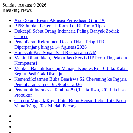
Sunday, August 9 2026
Breaking News
Arab Saudi Resmi Akuisisi Perusahaan Gim EA
BPS: Jumlah Pekerja Informal di RI Turun Tipis
Dukcapil Sebut Orang Indonesia Paling Banyak Zodiak
Cancer
Pendaftaran Rekrutmen Dosen Tidak Tetap ITB
Diperpanjang hingga 14 Agustus 2026
Haruskah Kita Sopan Saat Bicara sama AI?
Makin Dibutuhkan, Pelaku Jasa Servis HP Perlu Tingkatkan
Kompetensi
Menkeu Bantah Isu Gaji Manajer Kopdes Rp 16 Juta: Kalau
Segitu Pasti Gak Disetujui
Kemendikdasmen Buka Beasiswa S2 Chevening ke Inggris,
Pendaftaran sampai 6 Oktober 2026
Penduduk Indonesia Tembus 290,1 Juta Jiwa, 201 Juta Usia
Produktif
Campur Minyak Kayu Putih Bikin Bensin Lebih Irit? Pakar
Minta Warga Tak Mudah Percaya
Facebook
X
YouTube
Instagram