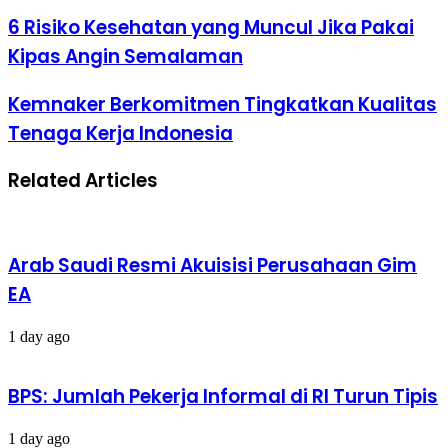
6
6 Risiko Kesehatan yang Muncul Jika Pakai
Risiko
Kipas Angin Semalaman
Kesehatan
yang
Muncul
Kemnaker
Kemnaker Berkomitmen Tingkatkan Kualitas
Jika
Berkomitmen
Tenaga Kerja Indonesia
Pakai
Tingkatkan
Kipas
Kualitas
Angin
Tenaga
Related Articles
Semalaman
Kerja
Indonesia
Arab Saudi Resmi Akuisisi Perusahaan Gim
EA
1 day ago
BPS: Jumlah Pekerja Informal di RI Turun Tipis
1 day ago