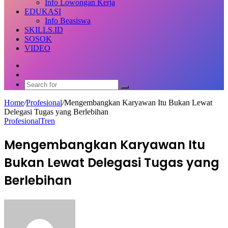
Info Lowongan Kerja
EDUKASI
Info Beasiswa
SKILLS.ID
SOSOK
VIDEO
Random
Article
Switch
skin
Search
for
Home
/
Profesional
/
Mengembangkan Karyawan Itu Bukan Lewat
Delegasi Tugas yang Berlebihan
Profesional
Tren
Mengembangkan Karyawan Itu
Bukan Lewat Delegasi Tugas yang
Berlebihan
Send
an
email