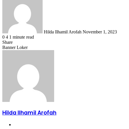
an
email
Hilda Ilhamil Arofah
November 1, 2023
0
4
1 minute read
Share
Facebook
X
LinkedIn
WhatsApp
Share
Banner Loker
via
Email
Hilda Ilhamil Arofah
Website