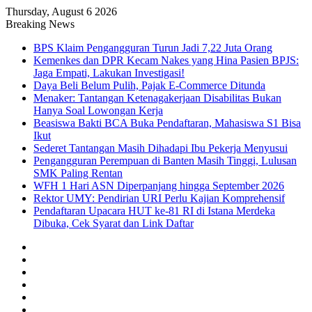
Thursday, August 6 2026
Breaking News
BPS Klaim Pengangguran Turun Jadi 7,22 Juta Orang
Kemenkes dan DPR Kecam Nakes yang Hina Pasien BPJS:
Jaga Empati, Lakukan Investigasi!
Daya Beli Belum Pulih, Pajak E-Commerce Ditunda
Menaker: Tantangan Ketenagakerjaan Disabilitas Bukan
Hanya Soal Lowongan Kerja
Beasiswa Bakti BCA Buka Pendaftaran, Mahasiswa S1 Bisa
Ikut
Sederet Tantangan Masih Dihadapi Ibu Pekerja Menyusui
Pengangguran Perempuan di Banten Masih Tinggi, Lulusan
SMK Paling Rentan
WFH 1 Hari ASN Diperpanjang hingga September 2026
Rektor UMY: Pendirian URI Perlu Kajian Komprehensif
Pendaftaran Upacara HUT ke-81 RI di Istana Merdeka
Dibuka, Cek Syarat dan Link Daftar
Facebook
X
YouTube
Instagram
TikTok
RSS