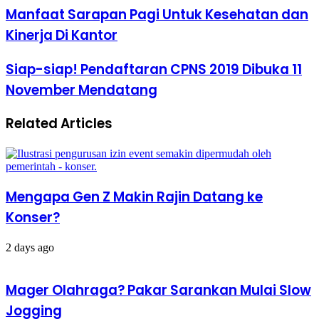
Manfaat
Manfaat Sarapan Pagi Untuk Kesehatan dan
Sarapan
Kinerja Di Kantor
Pagi
Untuk
Kesehatan
Siap-
Siap-siap! Pendaftaran CPNS 2019 Dibuka 11
dan
siap!
November Mendatang
Kinerja
Pendaftaran
Di
CPNS
Kantor
2019
Related Articles
Dibuka
11
November
Mendatang
Mengapa Gen Z Makin Rajin Datang ke
Konser?
2 days ago
Mager Olahraga? Pakar Sarankan Mulai Slow
Jogging