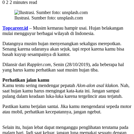
0
2
2 minutes read
Ilustrasi. Sumber foto: unsplash.com
Topcareer.id
– Musim kemarau hampir usai. Hujan belakangan
mulai mengguyur berbagai wilayah di Indonesia.
Datangnya musim hujan menyenangkan sekaligus merepotkan.
Senang karena udaranya akan sejuk, tapi repot karena kamu bisa
basah kuyup sesampainya di kantor.
Dilansir dari
Rappler.com
, Senin (28/10/2019), ada beberapa hal
yang harus kamu perhatikan saat musim hujan tiba.
Perhatikan jalan kamu
Kamu tentu sering mendengar pepatah
Alon-alon asal klakon.
Nah,
saat hujan kamu harus mengingat kata-kata ini. Jangan sampai
pulang dalam keadaan luka-luka karena tergelincir atau terjatuh.
Pastikan kamu berjalan santai. Jika kamu mengendarai sepeda motor
atau mobil, perhatikan kecepatannya, jangan ngebut.
Selain itu, hujan lebat dapat menganggu penglihatan terutama pada
malam hari. Jadi saat keluar, jangan lupa memakai sesuatu dengan