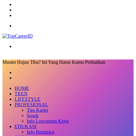
Log
In
Random
Article
Sidebar
Menu
Search
for
Musim Hujan Tiba? Ini Yang Harus Kamu Perhatikan
Facebook
X
LinkedIn
Messenger
Messenger
Share
Previous
via
post
Next
Email
post
HOME
TREN
LIFESTYLE
PROFESIONAL
Tips Karier
Sosok
Info Lowongan Kerja
EDUKASI
Info Beasiswa