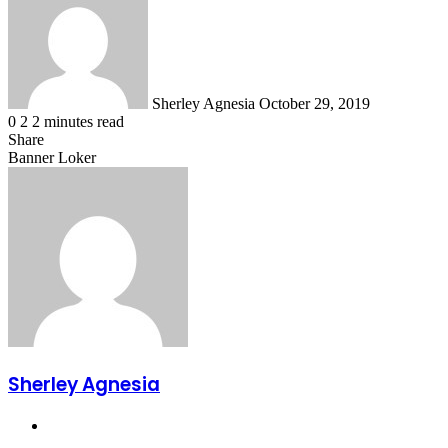
email
Sherley Agnesia
October 29, 2019
0
2
2 minutes read
Share
Facebook
X
LinkedIn
WhatsApp
Share
Banner Loker
via
Email
Sherley Agnesia
Website