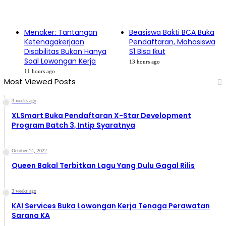
Menaker: Tantangan
Beasiswa Bakti BCA Buka
Ketenagakerjaan
Pendaftaran, Mahasiswa
Disabilitas Bukan Hanya
S1 Bisa Ikut
Soal Lowongan Kerja
13 hours ago
11 hours ago
Most Viewed Posts
3 weeks ago
XLSmart Buka Pendaftaran X-Star Development
Program Batch 3, Intip Syaratnya
October 14, 2022
Queen Bakal Terbitkan Lagu Yang Dulu Gagal Rilis
3 weeks ago
KAI Services Buka Lowongan Kerja Tenaga Perawatan
Sarana KA