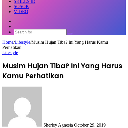
SKILLS.ID
SOSOK
VIDEO
Random
Article
Switch
skin
Search
for
Home
/
Lifestyle
/
Musim Hujan Tiba? Ini Yang Harus Kamu
Perhatikan
Lifestyle
Musim Hujan Tiba? Ini Yang Harus
Kamu Perhatikan
Send
an
email
Sherley Agnesia
October 29, 2019