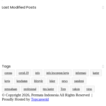
Last Modified Posts
Tags
corona
covid-19
info
info lowongan kerja
informasi
karier
kerja
kesehatan
lifestyle
loker
news
pandemi
perusahaan
profesional
tips karier
Tren
vaksin
virus
© Copyright 2026, Permata Indonesia All Rights Reserved |
Proudly Hosted by
Topcareerid