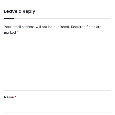
Leave a Reply
Your email address will not be published.
Required fields are
marked
*
C
o
m
m
e
n
t
*
Name
*