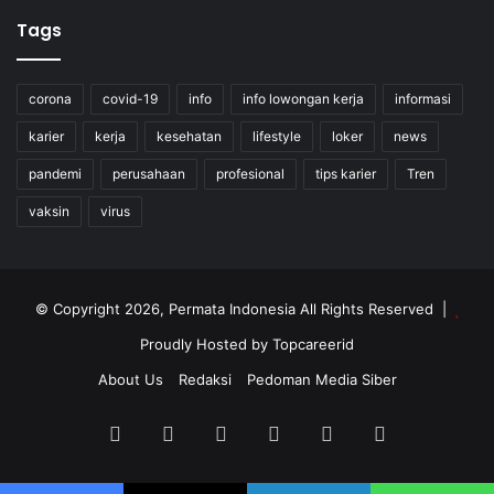
Tags
corona
covid-19
info
info lowongan kerja
informasi
karier
kerja
kesehatan
lifestyle
loker
news
pandemi
perusahaan
profesional
tips karier
Tren
vaksin
virus
© Copyright 2026, Permata Indonesia All Rights Reserved |
Proudly Hosted by
Topcareerid
About Us
Redaksi
Pedoman Media Siber
Facebook
X
YouTube
Instagram
TikTok
RSS