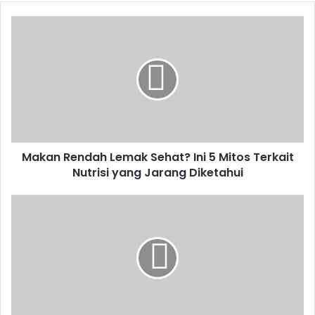
Makan
Rendah
Lemak
Sehat?
Ini
5
Mitos
Terkait
Nutrisi
Makan Rendah Lemak Sehat? Ini 5 Mitos Terkait
yang
Jarang
Nutrisi yang Jarang Diketahui
Diketahui
Sepanjang
2022,
Kemenperin
Cetak
Ribuan
Wirausaha
Baru