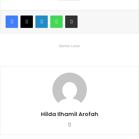
Facebook
X
LinkedIn
WhatsApp
Share via Email
Banner Loker
Hilda Ilhamil Arofah
Website