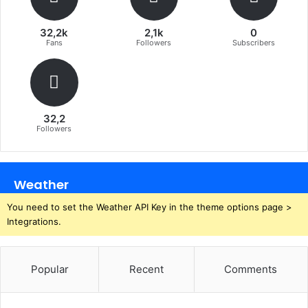
32,2k
2,1k
0
Fans
Followers
Subscribers
32,2
Followers
Weather
You need to set the Weather API Key in the theme options page >
Integrations.
Popular
Recent
Comments