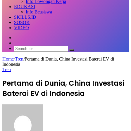
Info Lowongan Kerja
EDUKASI
Info Beasiswa
SKILLS.ID
SOSOK
VIDEO
Random
Article
Switch
skin
Search
for
Home
/
Tren
/
Pertama di Dunia, China Investasi Baterai EV di
Indonesia
Tren
Pertama di Dunia, China Investasi
Baterai EV di Indonesia
Send
an
email