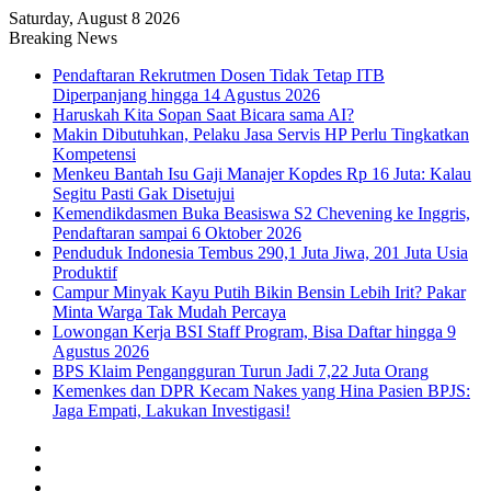
Saturday, August 8 2026
Breaking News
Pendaftaran Rekrutmen Dosen Tidak Tetap ITB
Diperpanjang hingga 14 Agustus 2026
Haruskah Kita Sopan Saat Bicara sama AI?
Makin Dibutuhkan, Pelaku Jasa Servis HP Perlu Tingkatkan
Kompetensi
Menkeu Bantah Isu Gaji Manajer Kopdes Rp 16 Juta: Kalau
Segitu Pasti Gak Disetujui
Kemendikdasmen Buka Beasiswa S2 Chevening ke Inggris,
Pendaftaran sampai 6 Oktober 2026
Penduduk Indonesia Tembus 290,1 Juta Jiwa, 201 Juta Usia
Produktif
Campur Minyak Kayu Putih Bikin Bensin Lebih Irit? Pakar
Minta Warga Tak Mudah Percaya
Lowongan Kerja BSI Staff Program, Bisa Daftar hingga 9
Agustus 2026
BPS Klaim Pengangguran Turun Jadi 7,22 Juta Orang
Kemenkes dan DPR Kecam Nakes yang Hina Pasien BPJS:
Jaga Empati, Lakukan Investigasi!
Facebook
X
YouTube