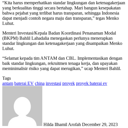
“Kita harus memperhatikan standar lingkungan dan ketenagakerjaan
yang berkualitas tinggi secara bertahap. Mari bangun kesepakatan
bahwa pejabat yang terlibat harus transparan, sehingga Indonesia
dapat menjadi contoh negara maju dan transparan,” tegas Menko
Luhut.
Menteri Investasi/Kepala Badan Koordinasi Penanaman Modal
(BKPM) Bahlil Lahadalia menegaskan perlunya menerapkan
standar lingkungan dan ketenagakerjaan yang disampaikan Menko
Luhut.
“Selamat kepada tim ANTAM dan CBL. Implementasikan dengan
baik standar lingkungan, rekruitmen tenaga kerja, dan upayakan
meminimalisir risiko yang dapat merugikan,” ucap Menteri Bahlil.
Tags
antam
baterai EV
china
investasi
proyek
proyek baterai ev
Send
an
email
Hilda Ilhamil Arofah
December 29, 2023