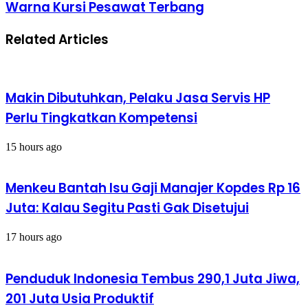
Warna Kursi Pesawat Terbang
Ini
Ini
Barang
Bocoran
yang
Makna
Related Articles
Paling
Warna
Laris
Kursi
Pesawat
Terbang
Makin Dibutuhkan, Pelaku Jasa Servis HP
Perlu Tingkatkan Kompetensi
15 hours ago
Menkeu Bantah Isu Gaji Manajer Kopdes Rp 16
Juta: Kalau Segitu Pasti Gak Disetujui
17 hours ago
Penduduk Indonesia Tembus 290,1 Juta Jiwa,
201 Juta Usia Produktif