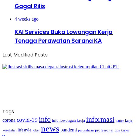
Gagal Rilis
4 weeks ago
KAI Services Buka Lowongan Kerja
Tenaga Perawatan Sarana KA
Last Modified Posts
Tags
info
informasi
covid-19
corona
info lowongan kerja
kerja
karier
news
pandemi
lifestyle
kesehatan
loker
profesional
tips karier
perusahaan