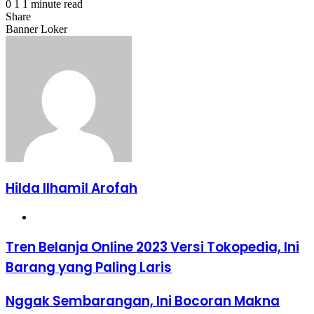
0
1
1 minute read
Share
Facebook
X
LinkedIn
WhatsApp
Share
Banner Loker
via
Email
Hilda Ilhamil Arofah
Website
Tren
Tren Belanja Online 2023 Versi Tokopedia, Ini
Belanja
Barang yang Paling Laris
Online
2023
Versi
Nggak
Nggak Sembarangan, Ini Bocoran Makna
Tokopedia,
Sembarangan,