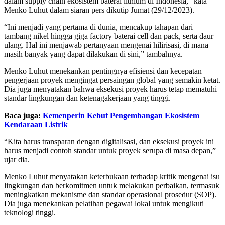
dalam supply chain ekosistem baterai lithium di Indonesia,” kata
Menko Luhut dalam siaran pers dikutip Jumat (29/12/2023).
“Ini menjadi yang pertama di dunia, mencakup tahapan dari
tambang nikel hingga giga factory baterai cell dan pack, serta daur
ulang. Hal ini menjawab pertanyaan mengenai hilirisasi, di mana
masih banyak yang dapat dilakukan di sini,” tambahnya.
Menko Luhut menekankan pentingnya efisiensi dan kecepatan
pengerjaan proyek mengingat persaingan global yang semakin ketat.
Dia juga menyatakan bahwa eksekusi proyek harus tetap mematuhi
standar lingkungan dan ketenagakerjaan yang tinggi.
Baca juga:
Kemenperin Kebut Pengembangan Ekosistem
Kendaraan Listrik
“Kita harus transparan dengan digitalisasi, dan eksekusi proyek ini
harus menjadi contoh standar untuk proyek serupa di masa depan,”
ujar dia.
Menko Luhut menyatakan keterbukaan terhadap kritik mengenai isu
lingkungan dan berkomitmen untuk melakukan perbaikan, termasuk
meningkatkan mekanisme dan standar operasional prosedur (SOP).
Dia juga menekankan pelatihan pegawai lokal untuk mengikuti
teknologi tinggi.