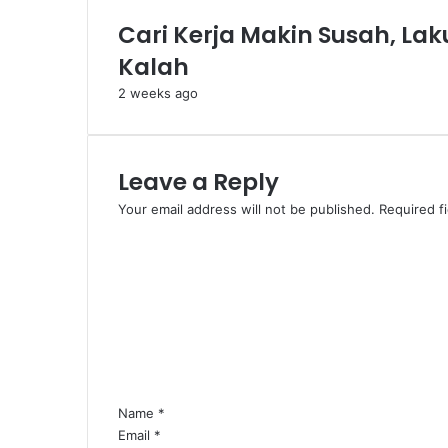
Cari Kerja Makin Susah, La
Kalah
2 weeks ago
Leave a Reply
Your email address will not be published.
Required f
C
o
m
m
e
n
t
*
Name
*
Email
*