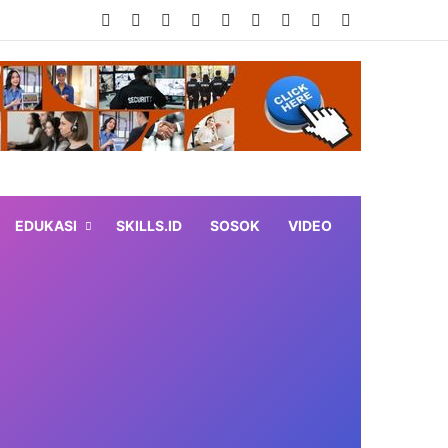
Facebook
X
YouTube
Instagram
TikTok
RSS
Log In
Random Article
Sidebar
EDUKASI
SKILLS.ID
SOSOK
VIDEO