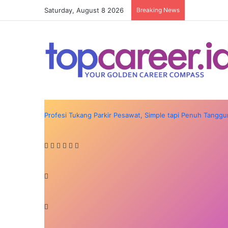
Saturday, August 8 2026
Breaking News
Profesi Tukang Parkir Pesawat, Simple tapi Penuh Tangg
Facebook
X
LinkedIn
Messenger
Messenger
Share
Previous
via
post
Next
Email