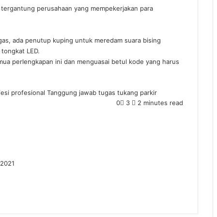
a, tergantung perusahaan yang mempekerjakan para
ugas, ada penutup kuping untuk meredam suara bising
 tongkat LED.
ua perlengkapan ini dan menguasai betul kode yang harus
fesi
profesional
Tanggung jawab
tugas
tukang parkir
0
3
2 minutes read
 2021