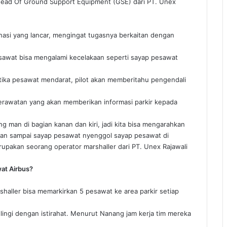
Head Of Ground Support Equipment (GSE) dari PT. Unex
dinasi yang lancar, mengingat tugasnya berkaitan dengan
esawat bisa mengalami kecelakaan seperti sayap pesawat
etika pesawat mendarat, pilot akan memberitahu pengendali
perawatan yang akan memberikan informasi parkir kepada
g man di bagian kanan dan kiri, jadi kita bisa mengarahkan
gan sampai sayap pesawat nyenggol sayap pesawat di
erupakan seorang operator marshaller dari PT. Unex Rajawali
at Airbus?
haller bisa memarkirkan 5 pesawat ke area parkir setiap
lingi dengan istirahat. Menurut Nanang jam kerja tim mereka