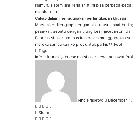
Namun, sistem jam kerja shift ini bisa berbeda-bed
marshaller ini.
Cakap dalam menggunakan perlengkapan khusus
Marshaller dilengkapi dengan alat khusus saat bert
pesawat, sepatu dengan ujung besi, jaket neon, dan
Para marshaller harus cakap dalam menggunakan sem
mereka sampaikan ke pilot untuk parkir.**(Feb)
Tags
info
informasi
jobdesc
marshaller
news
pesawat
Pro
Send
an
email
Rino Prasetyo
December 4,
Facebook
X
LinkedIn
WhatsApp
Share
via
Share
Facebook
X
LinkedIn
WhatsApp
Email
Share
via
Email