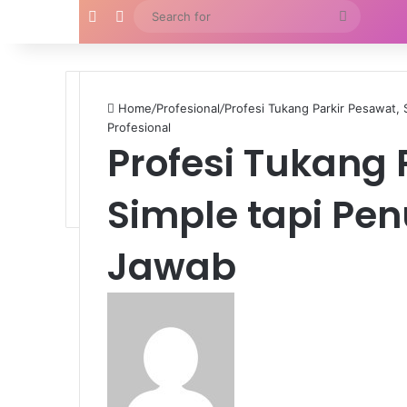
Random Article
Switch skin
Search
post
for
Home
/
Profesional
/
Profesi Tukang Parkir Pesawat,
Profesional
Profesi Tukang 
Simple tapi Pe
Jawab
Send
an
email