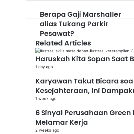
Berapa Gaji Marshaller
Berapa
Gaji
alias Tukang Parkir
Marshaller
alias
Pesawat?
Tukang
Related Articles
Parkir
Pesawat?
Haruskah Kita Sopan Saat B
1 day ago
Karyawan Takut Bicara soa
Kesejahteraan, Ini Dampa
1 week ago
6 Sinyal Perusahaan Green
Melamar Kerja
2 weeks ago