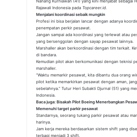
Nanang Kurniawan (41) yang kini menjabat sebagai 
Rajawali Indonesia pada
Topcareer.id.
Menjalani koordinasi sebaik mungkin
Profesi ini bisa berjalan lancar dengan adanya koor
penempatan perkir pesawat.
Jangan sampai ada koordinasi yang terlewat atau p
yang bersenggolan dengan sayap pesawat lainnya.
Marshaller akan berkoordinasi dengan tim terkait. K
di bandara.
Kemudian pilot akan berkomunikasi dengan teknisi 
marshaller.
“Waktu memarkir pesawat, kita dibantu dua orang win
pilot ketika memarkirkan pesawat dengan aman, jan
sebelahnya.” Tutur Heri Subakti Djurnal (51) yang m
Indonesia.
Baca juga:
Bisakah Pilot Boeing Menerbangkan Pesaw
Memenuhi target parkir pesawat
Standarnya, seorang tukang parkir pesawat atau mars
harinya.
Jam kerja mereka berdasarkan sistem shift yang dise
terbagi menjadi 3 shift.