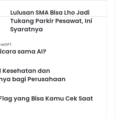
Lulusan SMA Bisa Lho Jadi
Lulusan
SMA
Tukang Parkir Pesawat, Ini
Bisa
Lho
Syaratnya
Jadi
Tukang
Parkir
Pesawat,
icara sama AI?
Ini
Syaratnya
l Kesehatan dan
knya bagi Perusahaan
 Flag yang Bisa Kamu Cek Saat