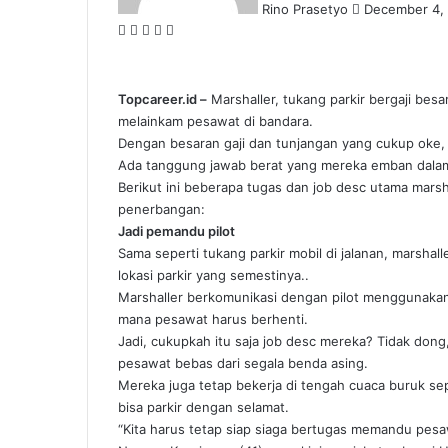
Rino Prasetyo
December 4,
Facebook
X
LinkedIn
WhatsApp
Share
via
Email
Topcareer.id –
Marshaller, tukang parkir bergaji besa
melainkam pesawat di bandara.
Dengan besaran gaji dan tunjangan yang cukup oke, p
Ada tanggung jawab berat yang mereka emban dalam
Berikut ini beberapa tugas dan job desc utama mars
penerbangan:
Jadi pemandu pilot
Sama seperti tukang parkir mobil di jalanan, marsha
lokasi parkir yang semestinya..
Marshaller berkomunikasi dengan pilot menggunakan
mana pesawat harus berhenti.
Jadi, cukupkah itu saja job desc mereka? Tidak dong,
pesawat bebas dari segala benda asing.
Mereka juga tetap bekerja di tengah cuaca buruk se
bisa parkir dengan selamat.
“Kita harus tetap siap siaga bertugas memandu pesaw