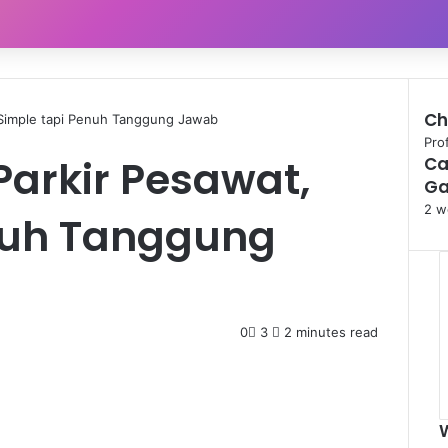
Ch
 Simple tapi Penuh Tanggung Jawab
Pro
Parkir Pesawat,
Ca
Ga
2 w
nuh Tanggung
0
3
2 minutes read