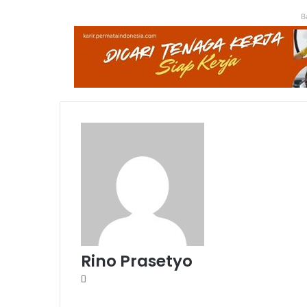
B
Rino Prasetyo
Website