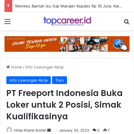
Menkeu Bantah Isu Gaji Manajer Kopdes Rp 16 Juta: Kalau Segitu Pasti Gak Disetujui
Menu
Se
Home
/
Info Lowongan Kerja
Info Lowongan Kerja
Tren
PT Freeport Indonesia Buka
Loker untuk 2 Posisi, Simak
Kualifikasinya
Send
Hilda Ilhamil Arofah
January 30, 2023
0
7