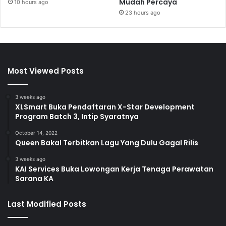
Mudah Percaya
10 hours ago
23 hours ago
Most Viewed Posts
3 weeks ago
XLSmart Buka Pendaftaran X-Star Development
Program Batch 3, Intip Syaratnya
October 14, 2022
Queen Bakal Terbitkan Lagu Yang Dulu Gagal Rilis
3 weeks ago
KAI Services Buka Lowongan Kerja Tenaga Perawatan
Sarana KA
Last Modified Posts