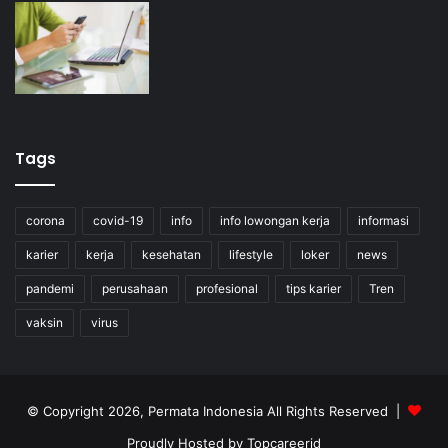
Tags
corona
covid-19
info
info lowongan kerja
informasi
karier
kerja
kesehatan
lifestyle
loker
news
pandemi
perusahaan
profesional
tips karier
Tren
vaksin
virus
© Copyright 2026, Permata Indonesia All Rights Reserved |
Proudly Hosted by
Topcareerid