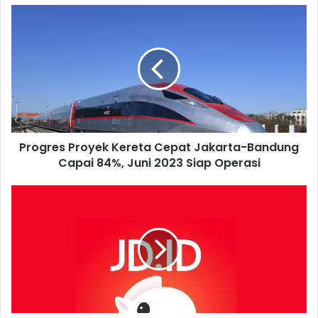
Progres
Proyek
Kereta
Cepat
Jakarta-
Bandung
Capai
84%,
Juni
Progres Proyek Kereta Cepat Jakarta-Bandung
2023
Siap
Capai 84%, Juni 2023 Siap Operasi
Operasi
Tumbang,
JD.ID
Tutup
Semua
Layanannya
per
31
Maret