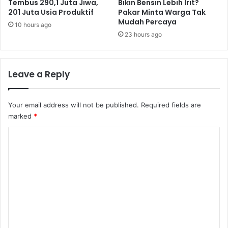
Tembus 290,1 Juta Jiwa,
Bikin Bensin Lebih Irit?
201 Juta Usia Produktif
Pakar Minta Warga Tak
Mudah Percaya
10 hours ago
23 hours ago
Leave a Reply
Your email address will not be published.
Required fields are
marked
*
C
o
m
m
e
n
t