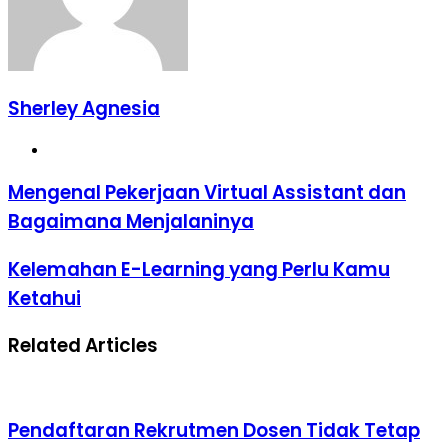
Sherley Agnesia
Website
Mengenal
Mengenal Pekerjaan Virtual Assistant dan
Pekerjaan
Bagaimana Menjalaninya
Virtual
Assistant
dan
Kelemahan
Kelemahan E-Learning yang Perlu Kamu
Bagaimana
E-
Ketahui
Menjalaninya
Learning
yang
Perlu
Related Articles
Kamu
Ketahui
Pendaftaran Rekrutmen Dosen Tidak Tetap