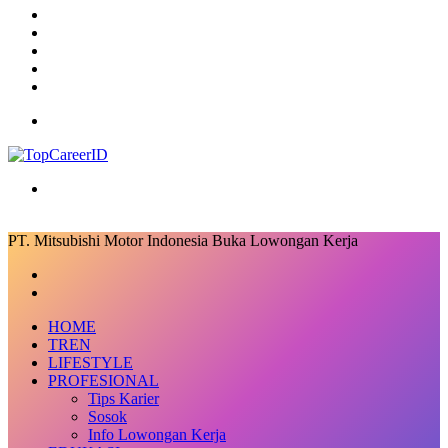
TikTok
RSS
Log
In
Random
Article
Sidebar
Menu
Search
for
PT. Mitsubishi Motor Indonesia Buka Lowongan Kerja
Facebook
X
LinkedIn
Messenger
Messenger
Share
Previous
via
post
Next
Email
post
HOME
TREN
LIFESTYLE
PROFESIONAL
Tips Karier
Sosok
Info Lowongan Kerja