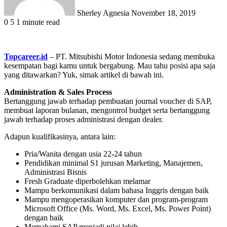
Sherley Agnesia
November 18, 2019
0
5
1 minute read
Topcareer.id
– PT. Mitsubishi Motor Indonesia sedang membuka
kesempatan bagi kamu untuk bergabung. Mau tahu posisi apa saja
yang ditawarkan? Yuk, simak artikel di bawah ini.
Administration & Sales Process
Bertanggung jawab terhadap pembuatan journal voucher di SAP,
membuat laporan bulanan, mengontrol budget serta bertanggung
jawab terhadap proses administrasi dengan dealer.
Adapun kualifikasinya, antara lain:
Pria/Wanita dengan usia 22-24 tahun
Pendidikan minimal S1 jurusan Marketing, Manajemen,
Administrasi Bisnis
Fresh Graduate diperbolehkan melamar
Mampu berkomunikasi dalam bahasa Inggris dengan baik
Mampu mengoperasikan komputer dan program-program
Microsoft Office (Ms. Word, Ms. Excel, Ms. Power Point)
dengan baik
Memahami SAP menjadi nilai lebih.