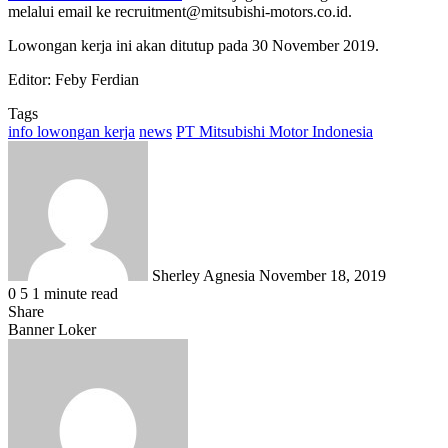
melalui email ke recruitment@mitsubishi-motors.co.id.
Lowongan kerja ini akan ditutup pada 30 November 2019.
Editor: Feby Ferdian
Tags
info lowongan kerja
news
PT Mitsubishi Motor Indonesia
Send
an
email
Sherley Agnesia
November 18, 2019
0
5
1 minute read
Share
Facebook
X
LinkedIn
WhatsApp
Share
Banner Loker
via
Email