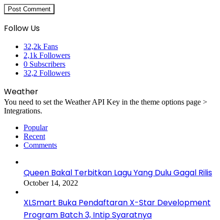
Follow Us
32,2k
Fans
2,1k
Followers
0
Subscribers
32,2
Followers
Weather
You need to set the Weather API Key in the theme options page >
Integrations.
Popular
Recent
Comments
Queen Bakal Terbitkan Lagu Yang Dulu Gagal Rilis
October 14, 2022
XLSmart Buka Pendaftaran X-Star Development
Program Batch 3, Intip Syaratnya