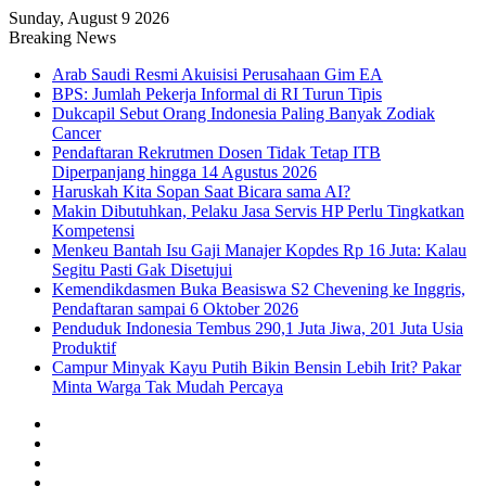
Sunday, August 9 2026
Breaking News
Arab Saudi Resmi Akuisisi Perusahaan Gim EA
BPS: Jumlah Pekerja Informal di RI Turun Tipis
Dukcapil Sebut Orang Indonesia Paling Banyak Zodiak
Cancer
Pendaftaran Rekrutmen Dosen Tidak Tetap ITB
Diperpanjang hingga 14 Agustus 2026
Haruskah Kita Sopan Saat Bicara sama AI?
Makin Dibutuhkan, Pelaku Jasa Servis HP Perlu Tingkatkan
Kompetensi
Menkeu Bantah Isu Gaji Manajer Kopdes Rp 16 Juta: Kalau
Segitu Pasti Gak Disetujui
Kemendikdasmen Buka Beasiswa S2 Chevening ke Inggris,
Pendaftaran sampai 6 Oktober 2026
Penduduk Indonesia Tembus 290,1 Juta Jiwa, 201 Juta Usia
Produktif
Campur Minyak Kayu Putih Bikin Bensin Lebih Irit? Pakar
Minta Warga Tak Mudah Percaya
Facebook
X
YouTube
Instagram