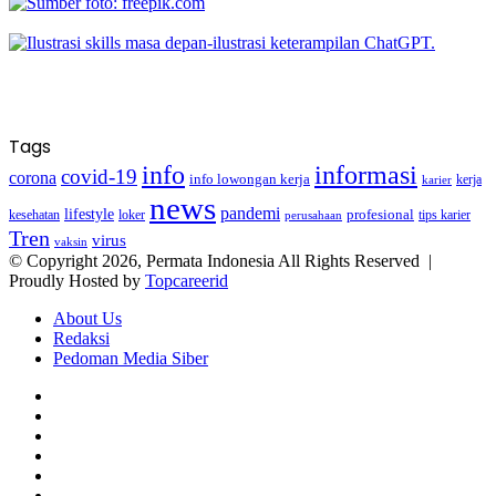
Tags
info
informasi
covid-19
corona
info lowongan kerja
kerja
karier
news
pandemi
lifestyle
kesehatan
loker
profesional
tips karier
perusahaan
Tren
virus
vaksin
© Copyright 2026, Permata Indonesia All Rights Reserved |
Proudly Hosted by
Topcareerid
About Us
Redaksi
Pedoman Media Siber
Facebook
X
YouTube
Instagram
TikTok
RSS