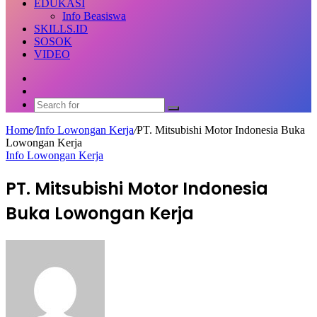
EDUKASI
Info Beasiswa
SKILLS.ID
SOSOK
VIDEO
Random
Article
Switch
skin
Search
for
Home
/
Info Lowongan Kerja
/
PT. Mitsubishi Motor Indonesia Buka
Lowongan Kerja
Info Lowongan Kerja
PT. Mitsubishi Motor Indonesia
Buka Lowongan Kerja
Send
an
email