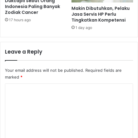
Dukcapil Sebut Orang
Indonesia Paling Banyak
Makin Dibutuhkan, Pelaku
Zodiak Cancer
Jasa Servis HP Perlu
Tingkatkan Kompetensi
17 hours ago
1 day ago
Leave a Reply
Your email address will not be published.
Required fields are
marked
*
C
o
m
m
e
n