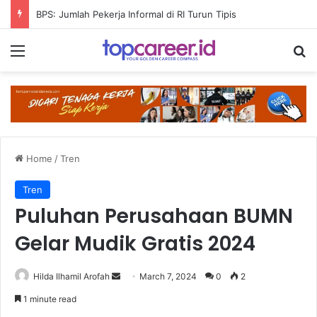
BPS: Jumlah Pekerja Informal di RI Turun Tipis
Menu
Se
Home
/
Tren
Tren
Puluhan Perusahaan BUMN
Gelar Mudik Gratis 2024
Send
Hilda Ilhamil Arofah
March 7, 2024
0
2
an
1 minute read
email