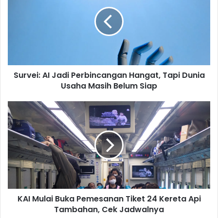
Jadi
Perbincangan
Hangat,
Tapi
Dunia
Usaha
Masih
Survei: AI Jadi Perbincangan Hangat, Tapi Dunia
Belum
Siap
Usaha Masih Belum Siap
KAI
Mulai
Buka
Pemesanan
Tiket
24
Kereta
Api
Tambahan,
KAI Mulai Buka Pemesanan Tiket 24 Kereta Api
Cek
Jadwalnya
Tambahan, Cek Jadwalnya