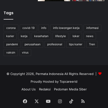
Tags
corona
covid-19
info
info lowongan kerja
informasi
karier
kerja
kesehatan
lifestyle
loker
news
pandemi
perusahaan
profesional
tips karier
Tren
vaksin
virus
© Copyright 2026, Permata Indonesia All Rights Reserved |
Proudly Hosted by
Topcareerid
About Us
Redaksi
Pedoman Media Siber
Facebook
X
YouTube
Instagram
TikTok
RSS