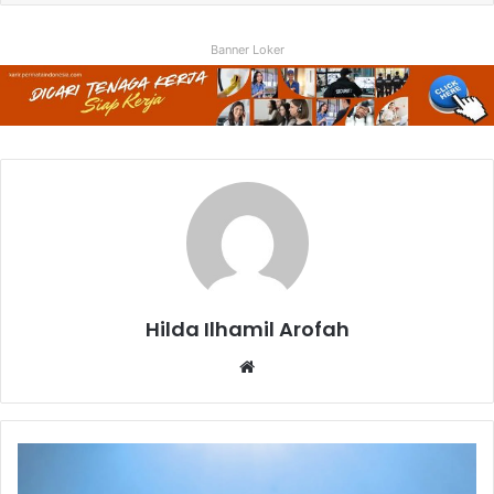
Banner Loker
Hilda Ilhamil Arofah
Website
Survei:
AI