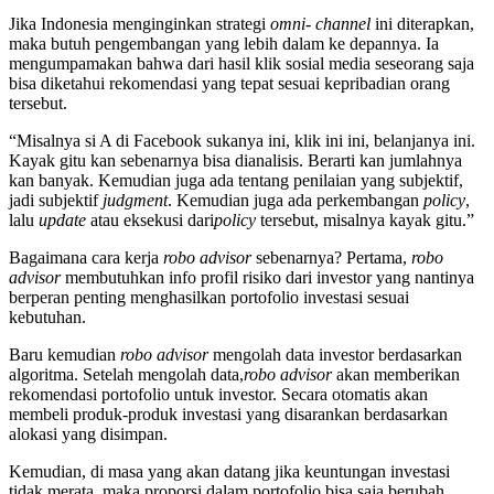
Jika Indonesia menginginkan strategi
omni- channel
ini diterapkan,
maka butuh pengembangan yang lebih dalam ke depannya. Ia
mengumpamakan bahwa dari hasil klik sosial media seseorang saja
bisa diketahui rekomendasi yang tepat sesuai kepribadian orang
tersebut.
“Misalnya si A di Facebook sukanya ini, klik ini ini, belanjanya ini.
Kayak gitu kan sebenarnya bisa dianalisis. Berarti kan jumlahnya
kan banyak. Kemudian juga ada tentang penilaian yang subjektif,
jadi subjektif
judgment
. Kemudian juga ada perkembangan
policy
,
lalu
update
atau eksekusi dari
policy
tersebut, misalnya kayak gitu.”
Bagaimana cara kerja
robo advisor
sebenarnya? Pertama,
robo
advisor
membutuhkan info profil risiko dari investor yang nantinya
berperan penting menghasilkan portofolio investasi sesuai
kebutuhan.
Baru kemudian
robo advisor
mengolah data investor berdasarkan
algoritma. Setelah mengolah data,
robo advisor
akan memberikan
rekomendasi portofolio untuk investor. Secara otomatis akan
membeli produk-produk investasi yang disarankan berdasarkan
alokasi yang disimpan.
Kemudian, di masa yang akan datang jika keuntungan investasi
tidak merata, maka proporsi dalam portofolio bisa saja berubah.