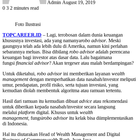
Admin
August 19, 2019
0
3
2 minutes read
Foto Ilustrasi
TOPCAREER.ID
– Lagi, terobosan dalam dunia keuangan
khususnya investasi, ada yang namanya
robo advisor
. Meski
gaungnya telah ada lebih dulu di Amerika, namun kini perlahan
sebarannya meluas. Bisa dibilang
robo advisor
adalah perencana
keuangan bagi investor atas dasar data. Lalu bagaimana
fungsi
financial advisor
? Akan tergeser atau malah berdampingan?
Untuk diketahui,
robo advisor
ini memberikan layanan
wealth
management
dengan memperhatikan data nasabah/investor meliputi
umur, pendapatan, profil risiko, serta tujuan investasi, yang
kemudian diolah membentuk algoritma atau ramuan tertentu.
Hasil dari ramuan itu kemudian dibuat
advice
atau rekomendasi
untuk diberikan kepada nasabah/investor secara langsung
melalui
platform
digital. Khusus untuk
wealth
management,
fungsi
robo advisor
itu kelak bisa diimplementasikan
di Indonesia.
Hal itu diutarakan Head of Wealth Management and Digital
Business of Commonwealth Bank, Ivan Jaya.