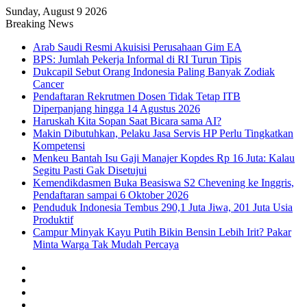
Sunday, August 9 2026
Breaking News
Arab Saudi Resmi Akuisisi Perusahaan Gim EA
BPS: Jumlah Pekerja Informal di RI Turun Tipis
Dukcapil Sebut Orang Indonesia Paling Banyak Zodiak
Cancer
Pendaftaran Rekrutmen Dosen Tidak Tetap ITB
Diperpanjang hingga 14 Agustus 2026
Haruskah Kita Sopan Saat Bicara sama AI?
Makin Dibutuhkan, Pelaku Jasa Servis HP Perlu Tingkatkan
Kompetensi
Menkeu Bantah Isu Gaji Manajer Kopdes Rp 16 Juta: Kalau
Segitu Pasti Gak Disetujui
Kemendikdasmen Buka Beasiswa S2 Chevening ke Inggris,
Pendaftaran sampai 6 Oktober 2026
Penduduk Indonesia Tembus 290,1 Juta Jiwa, 201 Juta Usia
Produktif
Campur Minyak Kayu Putih Bikin Bensin Lebih Irit? Pakar
Minta Warga Tak Mudah Percaya
Facebook
X
YouTube
Instagram