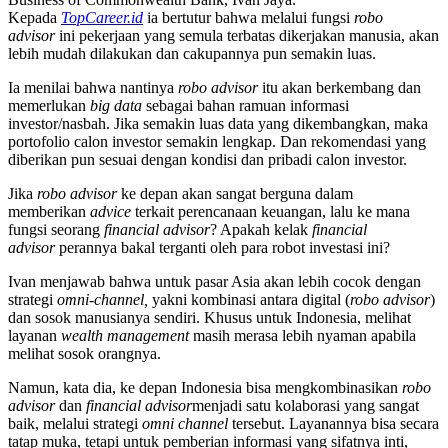
Kepada
TopCareer.id
ia bertutur bahwa melalui fungsi
robo
advisor
ini pekerjaan yang semula terbatas dikerjakan manusia, akan
lebih mudah dilakukan dan cakupannya pun semakin luas.
Ia menilai bahwa nantinya
robo advisor
itu akan berkembang dan
memerlukan
big data
sebagai bahan ramuan informasi
investor/nasbah. Jika semakin luas data yang dikembangkan, maka
portofolio calon investor semakin lengkap. Dan rekomendasi yang
diberikan pun sesuai dengan kondisi dan pribadi calon investor.
Jika
robo advisor
ke depan akan sangat berguna dalam
memberikan
advice
terkait perencanaan keuangan, lalu ke mana
fungsi seorang
financial advisor
? Apakah kelak
financial
advisor
perannya bakal terganti oleh para robot investasi ini?
Ivan menjawab bahwa untuk pasar Asia akan lebih cocok dengan
strategi
omni-channel,
yakni kombinasi antara digital (
robo advisor
)
dan sosok manusianya sendiri. Khusus untuk Indonesia, melihat
layanan
wealth management
masih merasa lebih nyaman apabila
melihat sosok orangnya.
Namun, kata dia, ke depan Indonesia bisa mengkombinasikan
robo
advisor
dan
financial advisor
menjadi satu kolaborasi yang sangat
baik, melalui strategi
omni channel
tersebut. Layanannya bisa secara
tatap muka, tetapi untuk pemberian informasi yang sifatnya inti,