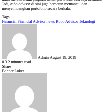
Jadi,
robo advisor
di sini juga berperan memantau dan
menyeimbangkan portofolio secara berkala.
Tags
Financial
Financial Advisor
news
Robo Advisor
Teknologi
Send
an
email
Admin
August 19, 2019
0
3
2 minutes read
Share
Facebook
X
LinkedIn
WhatsApp
Share
Banner Loker
via
Email