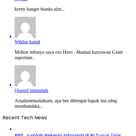
keren banget thanks alot...
Wildan kamil
Mohon infonya saya exs Hero . Mantan karyawan Giant
supermar...
Qusnul istiqomah
Assalammualaikum, apa bnr ditempat bapak inu sdng
membutuhka...
Recent Tech News
BPS: Jumlah Pekerja Informal di RI Turun Tipis