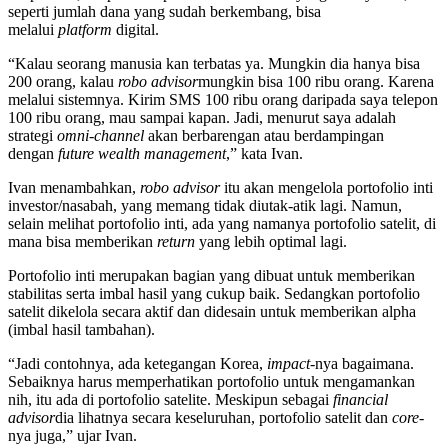
seperti jumlah dana yang sudah berkembang, bisa
melalui
platform
digital.
“Kalau seorang manusia kan terbatas ya. Mungkin dia hanya bisa
200 orang, kalau
robo advisor
mungkin bisa 100 ribu orang. Karena
melalui sistemnya. Kirim SMS 100 ribu orang daripada saya telepon
100 ribu orang, mau sampai kapan. Jadi, menurut saya adalah
strategi
omni-channel
akan berbarengan atau berdampingan
dengan
future wealth management
,” kata Ivan.
Ivan menambahkan,
robo advisor
itu akan mengelola portofolio inti
investor/nasabah, yang memang tidak diutak-atik lagi. Namun,
selain melihat portofolio inti, ada yang namanya portofolio satelit, di
mana bisa memberikan
return
yang lebih optimal lagi.
Portofolio inti merupakan bagian yang dibuat untuk memberikan
stabilitas serta imbal hasil yang cukup baik. Sedangkan portofolio
satelit dikelola secara aktif dan didesain untuk memberikan alpha
(imbal hasil tambahan).
“Jadi contohnya, ada ketegangan Korea,
impact
-nya bagaimana.
Sebaiknya harus memperhatikan portofolio untuk mengamankan
nih, itu ada di portofolio satelite. Meskipun sebagai
financial
advisor
dia lihatnya secara keseluruhan, portofolio satelit dan
core
-
nya juga,” ujar Ivan.