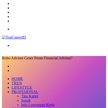
TikTok
RSS
Log
In
Random
Article
Sidebar
Menu
Search
for
Robo Advisor Geser Peran Financial Advisor?
Facebook
X
LinkedIn
Messenger
Messenger
Share
Previous
via
post
Next
Email
post
HOME
TREN
LIFESTYLE
PROFESIONAL
Tips Karier
Sosok
Info Lowongan Kerja