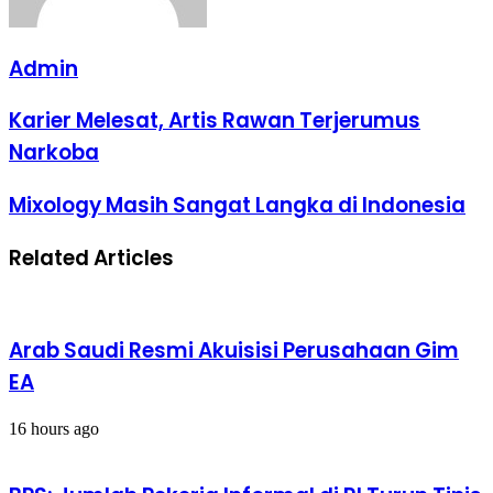
Admin
Karier
Karier Melesat, Artis Rawan Terjerumus
Melesat,
Narkoba
Artis
Rawan
Terjerumus
Mixology
Mixology Masih Sangat Langka di Indonesia
Narkoba
Masih
Sangat
Related Articles
Langka
di
Indonesia
Arab Saudi Resmi Akuisisi Perusahaan Gim
EA
16 hours ago