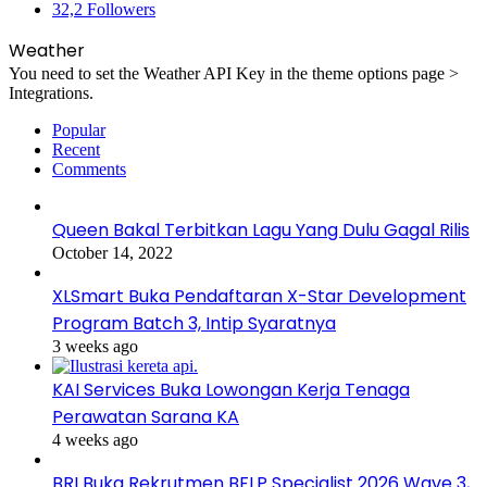
32,2
Followers
Weather
You need to set the Weather API Key in the theme options page >
Integrations.
Popular
Recent
Comments
Queen Bakal Terbitkan Lagu Yang Dulu Gagal Rilis
October 14, 2022
XLSmart Buka Pendaftaran X-Star Development
Program Batch 3, Intip Syaratnya
3 weeks ago
KAI Services Buka Lowongan Kerja Tenaga
Perawatan Sarana KA
4 weeks ago
BRI Buka Rekrutmen BFLP Specialist 2026 Wave 3,