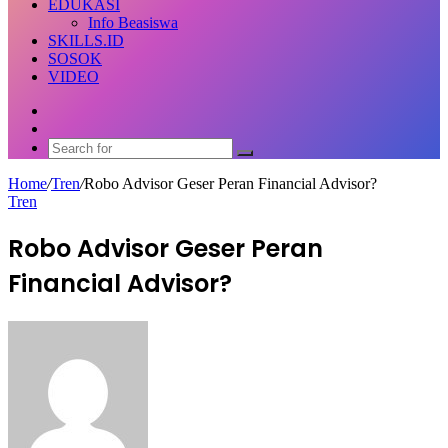
EDUKASI
Info Beasiswa
SKILLS.ID
SOSOK
VIDEO
Random
Article
Switch
skin
Search
for
Home
/
Tren
/
Robo Advisor Geser Peran Financial Advisor?
Tren
Robo Advisor Geser Peran
Financial Advisor?
Send
an
email