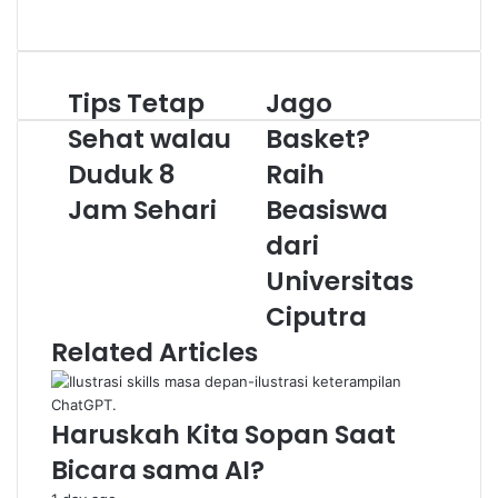
Website
Tips Tetap
Jago
Tips
Jago
Tetap
Basket?
Sehat walau
Basket?
Sehat
Raih
walau
Duduk 8
Beasiswa
Raih
Duduk
dari
Jam Sehari
Beasiswa
8
Universitas
Jam
Ciputra
dari
Sehari
Universitas
Ciputra
Related Articles
Haruskah Kita Sopan Saat
Bicara sama AI?