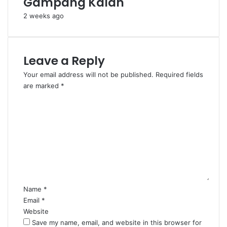
Gampang Kalah
2 weeks ago
Leave a Reply
Your email address will not be published.
Required fields
are marked
*
C
o
m
m
e
n
t
*
Name
*
Email
*
Website
Save my name, email, and website in this browser for