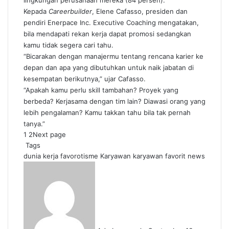
lingkungan perusahaan mereka (84 persen).
Kepada
Careerbuilder
, Elene Cafasso, presiden dan
pendiri Enerpace Inc. Executive Coaching mengatakan,
bila mendapati rekan kerja dapat promosi sedangkan
kamu tidak segera cari tahu.
“Bicarakan dengan manajermu tentang rencana karier ke
depan dan apa yang dibutuhkan untuk naik jabatan di
kesempatan berikutnya,” ujar Cafasso.
“Apakah kamu perlu skill tambahan? Proyek yang
berbeda? Kerjasama dengan tim lain? Diawasi orang yang
lebih pengalaman? Kamu takkan tahu bila tak pernah
tanya.”
1
2
Next page
Tags
dunia kerja
favorotisme
Karyawan
karyawan favorit
news
Send
an
email