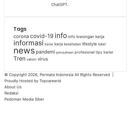
Tags
info
covid-19
corona
info lowongan kerja
informasi
lifestyle
kerja
kesehatan
loker
karier
news
pandemi
profesional
tips karier
perusahaan
Tren
virus
vaksin
© Copyright 2026, Permata Indonesia All Rights Reserved |
Proudly Hosted by
Topcareerid
About Us
Redaksi
Pedoman Media Siber
Facebook
X
YouTube
Instagram
TikTok