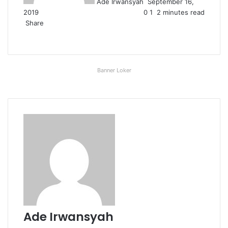
Ade Irwansyah
September 16,
2019
0
1
2 minutes read
Share
Facebook
X
LinkedIn
WhatsApp
Share
via
Email
Banner Loker
Ade Irwansyah