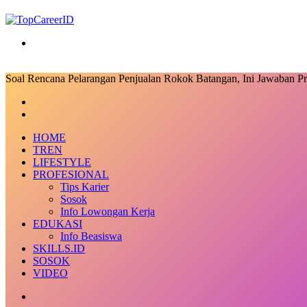
Search
for
Soal Rencana Pelarangan Penjualan Rokok Batangan, Ini Jawaban Pr
Facebook
X
LinkedIn
Messenger
Messenger
Share
Previous
via
post
Next
Email
post
HOME
TREN
LIFESTYLE
PROFESIONAL
Tips Karier
Sosok
Info Lowongan Kerja
EDUKASI
Info Beasiswa
SKILLS.ID
SOSOK
VIDEO
Random