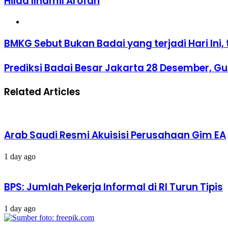
Hilda Ilhamil Arofah
Website
BMKG
BMKG Sebut Bukan Badai yang terjadi Hari Ini,
Sebut
Bukan
Prediksi
Prediksi Badai Besar Jakarta 28 Desember, 
Badai
Badai
yang
Besar
terjadi
Related Articles
Jakarta
Hari
28
Ini,
Desember,
tapi
Gubernur
Hujan
Sarankan
Intensitas
Arab Saudi Resmi Akuisisi Perusahaan Gim EA
Karyawan
Sedang-
WFH
Lebat
1 day ago
BPS: Jumlah Pekerja Informal di RI Turun Tipis
1 day ago