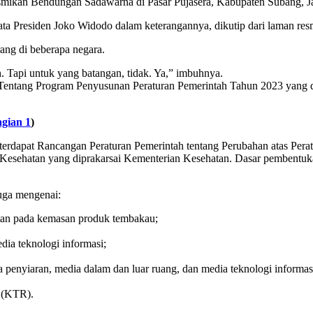
smikan Bendungan Sadawarna di Pasar Pujasera, Kabupaten Subang, Ja
ata Presiden Joko Widodo dalam keterangannya, dikutip dari laman res
ang di beberapa negara.
ih. Tapi untuk yang batangan, tidak. Ya,” imbuhnya.
entang Program Penyusunan Peraturan Pemerintah Tahun 2023 yang di
agian 1
)
terdapat Rancangan Peraturan Pemerintah tentang Perubahan atas Pe
Kesehatan yang diprakarsai Kementerian Kesehatan. Dasar pembentu
juga mengenai:
atan pada kemasan produk tembakau;
dia teknologi informasi;
 penyiaran, media dalam dan luar ruang, dan media teknologi informas
 (KTR).