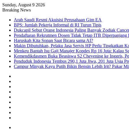
Sunday, August 9 2026
Breaking News
Arab Saudi Resmi Akuisisi Perusahaan Gim EA
BPS: Jumlah Pekerja Informal di RI Turun Tipis
Dukcapil Sebut Orang Indonesia Paling Banyak Zodiak Cance
Pendaftaran Rekrutmen Dosen Tidak Tetap ITB Diperpanjang 
Haruskah Kita Sopan Saat Bicara sama AI?
Makin Dibutuhkan, Pelaku Jasa Servis HP Perlu Tingkatkan K
Menkeu Bantah Isu Gaji Manajer Kopdes Rp 16 Juta: Kalau Seg
Kemendikdasmen Buka Beasiswa S2 Chevening ke Inggris, Pe
Penduduk Indonesia Tembus 290,1 Juta Jiwa, 201 Juta Usia Pr
Campur Minyak Kayu Putih Bikin Bensin Lebih Irit? Pakar M
Facebook
X
YouTube
Instagram
TikTok
RSS
Log
In
Random
Article
Sidebar
Menu