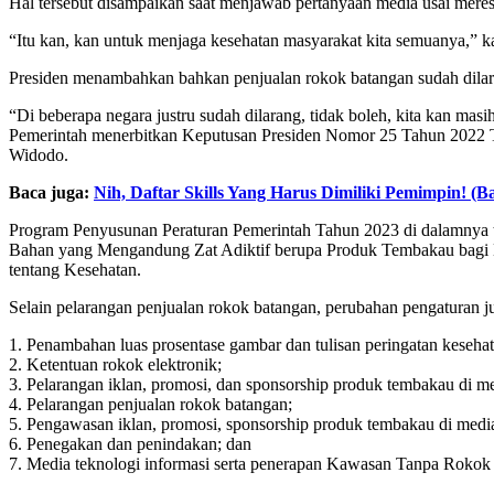
Hal tersebut disampaikan saat menjawab pertanyaan media usai mere
“Itu kan, kan untuk menjaga kesehatan masyarakat kita semuanya,” k
Presiden menambahkan bahkan penjualan rokok batangan sudah dilar
“Di beberapa negara justru sudah dilarang, tidak boleh, kita kan mas
Pemerintah menerbitkan Keputusan Presiden Nomor 25 Tahun 2022 T
Widodo.
Baca juga:
Nih, Daftar Skills Yang Harus Dimiliki Pemimpin! (B
Program Penyusunan Peraturan Pemerintah Tahun 2023 di dalamnya 
Bahan yang Mengandung Zat Adiktif berupa Produk Tembakau bagi 
tentang Kesehatan.
Selain pelarangan penjualan rokok batangan, perubahan pengaturan 
1. Penambahan luas prosentase gambar dan tulisan peringatan keseh
2. Ketentuan rokok elektronik;
3. Pelarangan iklan, promosi, dan sponsorship produk tembakau di me
4. Pelarangan penjualan rokok batangan;
5. Pengawasan iklan, promosi, sponsorship produk tembakau di media
6. Penegakan dan penindakan; dan
7. Media teknologi informasi serta penerapan Kawasan Tanpa Rokok