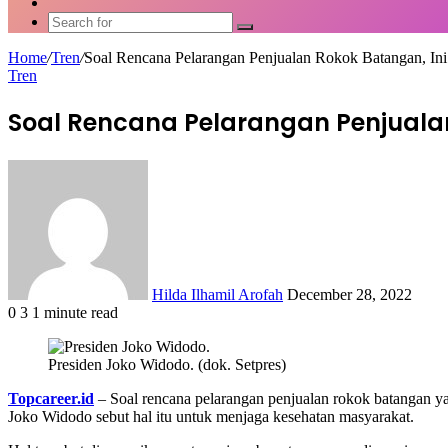
Article
Switch
skin
Search
for
Home
/
Tren
/
Soal Rencana Pelarangan Penjualan Rokok Batangan, Ini
Tren
Soal Rencana Pelarangan Penjuala
Send
an
email
Hilda Ilhamil Arofah
December 28, 2022
0
3
1 minute read
Facebook
X
LinkedIn
WhatsApp
Share
via
Presiden Joko Widodo. (dok. Setpres)
Email
Topcareer.id
– Soal rencana pelarangan penjualan rokok batangan 
Joko Widodo sebut hal itu untuk menjaga kesehatan masyarakat.