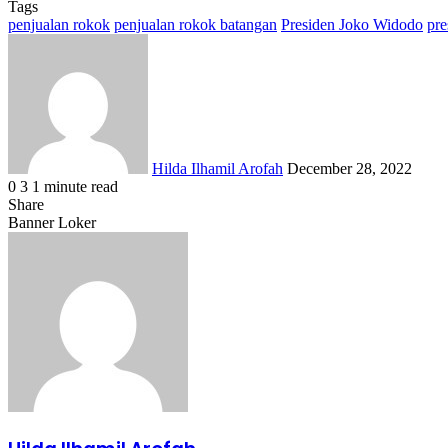
Tags
penjualan rokok
penjualan rokok batangan
Presiden Joko Widodo
pre
Send
an
email
Hilda Ilhamil Arofah
December 28, 2022
0
3
1 minute read
Facebook
X
LinkedIn
WhatsApp
Share
Share
via
Facebook
X
LinkedIn
WhatsApp
Share
Banner Loker
Email
via
Email