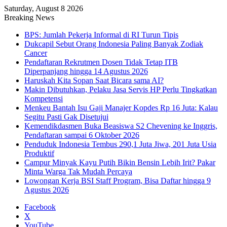
Saturday, August 8 2026
Breaking News
BPS: Jumlah Pekerja Informal di RI Turun Tipis
Dukcapil Sebut Orang Indonesia Paling Banyak Zodiak
Cancer
Pendaftaran Rekrutmen Dosen Tidak Tetap ITB
Diperpanjang hingga 14 Agustus 2026
Haruskah Kita Sopan Saat Bicara sama AI?
Makin Dibutuhkan, Pelaku Jasa Servis HP Perlu Tingkatkan
Kompetensi
Menkeu Bantah Isu Gaji Manajer Kopdes Rp 16 Juta: Kalau
Segitu Pasti Gak Disetujui
Kemendikdasmen Buka Beasiswa S2 Chevening ke Inggris,
Pendaftaran sampai 6 Oktober 2026
Penduduk Indonesia Tembus 290,1 Juta Jiwa, 201 Juta Usia
Produktif
Campur Minyak Kayu Putih Bikin Bensin Lebih Irit? Pakar
Minta Warga Tak Mudah Percaya
Lowongan Kerja BSI Staff Program, Bisa Daftar hingga 9
Agustus 2026
Facebook
X
YouTube