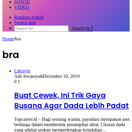
SOSOK
VIDEO
Random Article
Switch skin
Search for
Home
/
bra
bra
Lifestyle
Ade Irwansyah
December 10, 2019
0
1
Buat Cewek, Ini Trik Gaya
Busana Agar Dada Lebih Padat
Topcareer.id – Bagi seorang wanita, payudara merupakan aset
berharga dalam membentuk penampilan ideal. Ukuran dada
yang aduhai seakan memperlengkap keindahan…