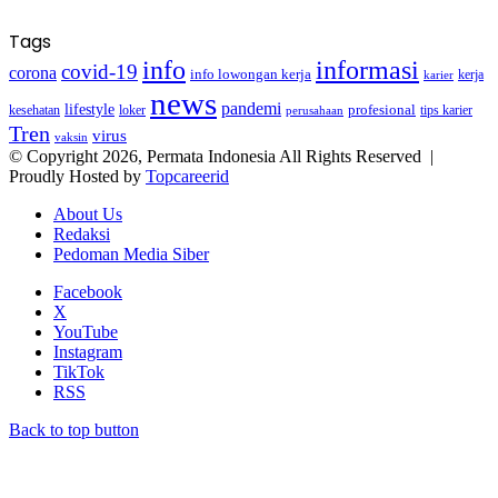
Tags
info
informasi
covid-19
corona
info lowongan kerja
kerja
karier
news
pandemi
lifestyle
kesehatan
loker
profesional
tips karier
perusahaan
Tren
virus
vaksin
© Copyright 2026, Permata Indonesia All Rights Reserved |
Proudly Hosted by
Topcareerid
About Us
Redaksi
Pedoman Media Siber
Facebook
X
YouTube
Instagram
TikTok
RSS
Back to top button