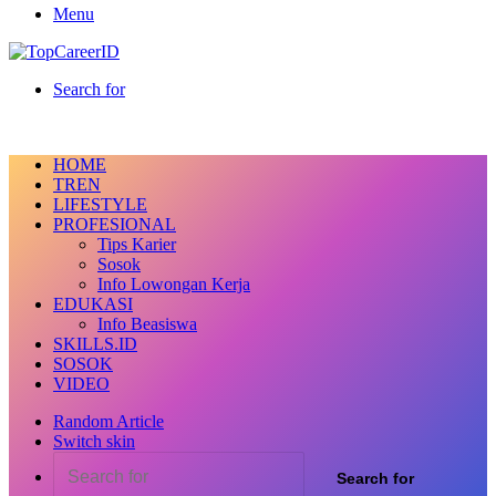
Menu
Search for
HOME
TREN
LIFESTYLE
PROFESIONAL
Tips Karier
Sosok
Info Lowongan Kerja
EDUKASI
Info Beasiswa
SKILLS.ID
SOSOK
VIDEO
Random Article
Switch skin
Search for