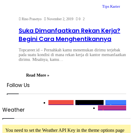
Tips Karier
Rino Prasetyo
November 2, 2019
0
2
Suka Dimanfaatkan Rekan Kerja?
Begini Cara Menghentikannya
Topcareer.id – Pernahkah kamu menemukan dirimu terjebak
pada suatu kondisi di mana rekan kerja di kantor memanfaatkan
dirimu. Misalnya, kamu…
Read More »
Follow Us
0
Subscribers
2,1k
Followers
32,2k
Fans
32,2
Followers
Weather
You need to set the Weather API Key in the theme options page