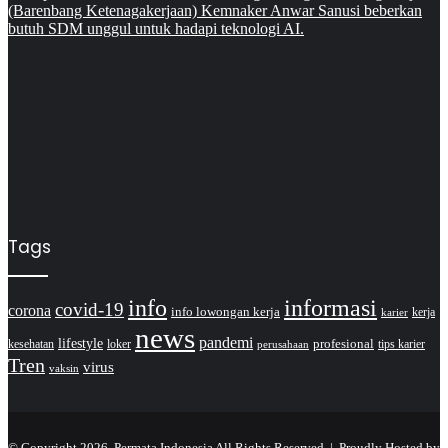
Tags
info
informasi
covid-19
corona
info lowongan kerja
kerja
karier
news
pandemi
lifestyle
kesehatan
loker
profesional
tips karier
perusahaan
Tren
virus
vaksin
© Copyright 2026, Permata Indonesia All Rights Reserved |
Proudly Hosted by