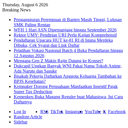
Thursday, August 6 2026
Breaking News
Pengangguran Perempuan di Banten Masih Tinggi, Lulusan
SMK Paling Rentan
WFH 1 Hari ASN Diperpanjang hingga September 2026
Rektor UMY: Pendirian URI Perlu Kajian Komprehensif
Pendaftaran Upacara HUT ke-81 RI di Istana Merdeka
Dibuka, Cek Syarat dan Link Daftar
Pelatihan Vokasi Nasional Batch 4 Buka Pendaftaran hingga
12 Agustus 2026
Mengapa Gen Z Makin Rajin Datang ke Konser?
Dukcapil Ungkap Banyak WNI Pakai Nama Tokoh Anime,
Ada Naruto dan Sasuke
Bisakah Pekerja Daftarkan Anggota Keluarga Tambahan ke
BPJS Kesehatan?
Kemnaker Dorong Perusahaan Manfaatkan Insentif Pajak
Super Tax Deduction
Kemenkeu Buka Magang Reguler buat Mahasiswa, Ini Cara
Daftarnya
Log In
RSS
TikTok
Instagram
YouTube
X
Facebook
Random Article
Sidebar