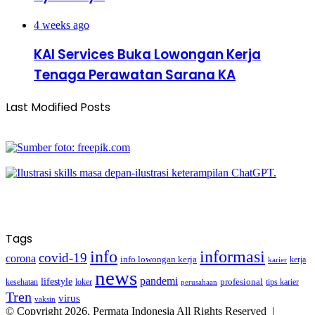
4 weeks ago
KAI Services Buka Lowongan Kerja
Tenaga Perawatan Sarana KA
Last Modified Posts
Tags
info
informasi
covid-19
corona
info lowongan kerja
kerja
karier
news
pandemi
lifestyle
kesehatan
loker
profesional
tips karier
perusahaan
Tren
virus
vaksin
© Copyright 2026, Permata Indonesia All Rights Reserved |