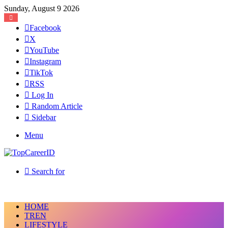
Sunday, August 9 2026
Facebook
X
YouTube
Instagram
TikTok
RSS
Log In
Random Article
Sidebar
Menu
Search for
HOME
TREN
LIFESTYLE