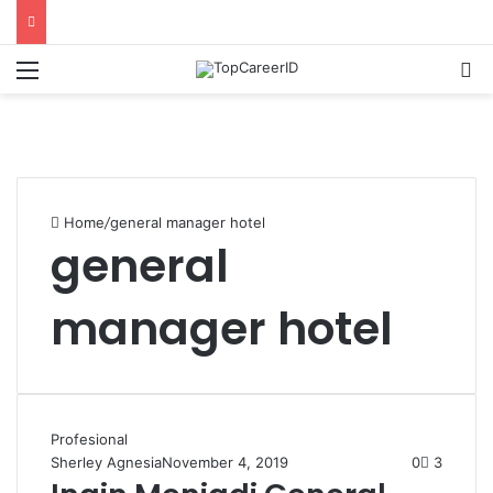
Menu
S
Home
/
general manager hotel
general
manager hotel
Profesional
Sherley Agnesia
November 4, 2019
0
3