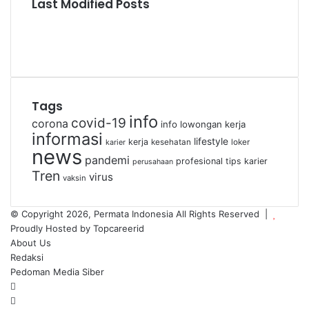
Last Modified Posts
Tags
info
covid-19
corona
info lowongan kerja
informasi
lifestyle
kerja
kesehatan
loker
karier
news
pandemi
profesional
tips karier
perusahaan
Tren
virus
vaksin
© Copyright 2026, Permata Indonesia All Rights Reserved |
Proudly Hosted by
Topcareerid
About Us
Redaksi
Pedoman Media Siber
Facebook
X